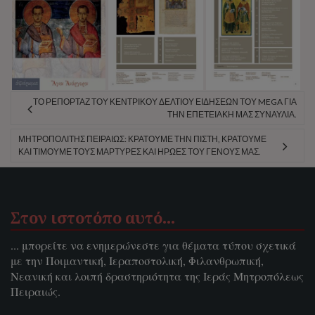
ΤΟ ΡΕΠΟΡΤΆΖ ΤΟΥ ΚΕΝΤΡΙΚΟΎ ΔΕΛΤΊΟΥ ΕΙΔΉΣΕΩΝ ΤΟΥ MEGA ΓΙΑ
ΤΗΝ ΕΠΕΤΕΙΑΚΉ ΜΑΣ ΣΥΝΑΥΛΊΑ.
ΜΗΤΡΟΠΟΛΊΤΗΣ ΠΕΙΡΑΙΏΣ: ΚΡΑΤΟΎΜΕ ΤΗΝ ΠΊΣΤΗ, ΚΡΑΤΟΎΜΕ
ΚΑΙ ΤΙΜΟΎΜΕ ΤΟΥΣ ΜΆΡΤΥΡΕΣ ΚΑΙ ΉΡΩΕΣ ΤΟΥ ΓΈΝΟΥΣ ΜΑΣ.
Στον ιστοτόπο αυτό…
... μπορείτε να ενημερώνεστε για θέματα τύπου σχετικά
με την Ποιμαντική, Ιεραποστολική, Φιλανθρωπική,
Νεανική και λοιπή δραστηριότητα της Ιεράς Μητροπόλεως
Πειραιώς.