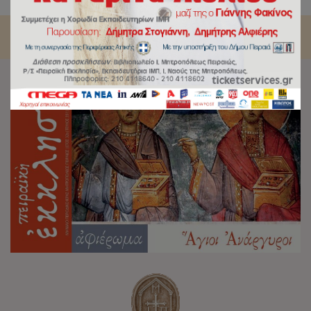
περιοδικού «Πειραϊκή Εκκλησία» για το μήνα Οκτώβριο 2022.