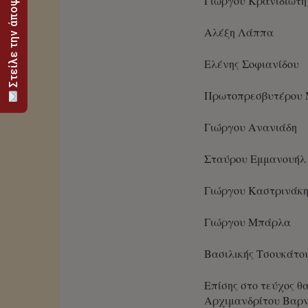
Στείλε την άποψή σου
Γιώργου Κρανιδιώτη
Αλέξη Λάππα
Ελένης Σοφιανίδου
Πρωτοπρεσβυτέρου 
Γιώργου Ανανιάδη
Σταύρου Εμμανουήλ
Γιώργου Καστρινάκ
Γιώργου Μπάρλα
Βασιλικής Τσουκάτο
Επίσης στο τεύχος θ
Αρχιμανδρίτου Βαρν