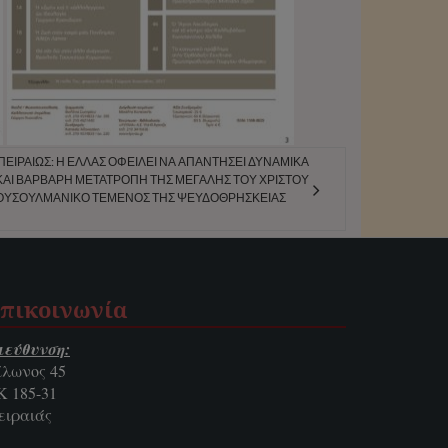
ΕΙΡΑΙΏΣ: Ἡ ἙΛΛΆΣ ὈΦΕΊΛΕΙ ΝΆ ἈΠΑΝΤΉΣΕΙ ΔΥΝΑΜΙΚΆ
ΑΊ ΒΆΡΒΑΡΗ ΜΕΤΑΤΡΟΠΉ ΤΗ͂Σ ΜΕΓΆΛΗΣ ΤΟΥ͂ ΧΡΙΣΤΟΥ͂
ΟΥΣΟΥΛΜΑΝΙΚΌ ΤΈΜΕΝΟΣ ΤΗ͂Σ ΨΕΥΔΟΘΡΗΣΚΕΊΑΣ
πικοινωνία
ιεύθυνση:
ίλωνος 45
Κ 185-31
ειραιάς