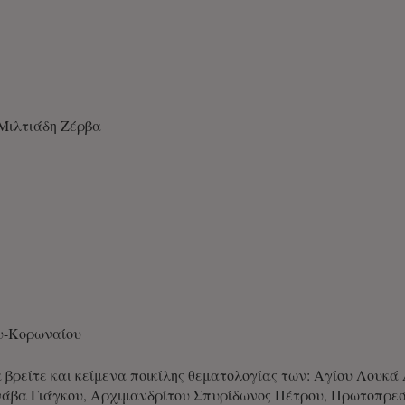
Μιλτιάδη Ζέρβα
η
υ-Κορωναίου
α βρείτε και κείμενα ποικίλης θεματολογίας των: Αγίου Λουκ
άβα Γιάγκου, Αρχιμανδρίτου Σπυρίδωνος Πέτρου, Πρωτοπρε