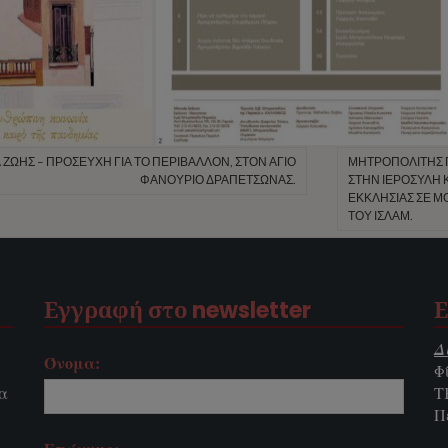
ΖΩΉΣ – ΠΡΟΣΕΥΧΉ ΓΙΑ ΤΟ ΠΕΡΙΒΆΛΛΟΝ, ΣΤΟΝ ΆΓΙΟ
ΜΗΤΡΟΠΟΛΊΤΗΣ Π
ΦΑΝΟΎΡΙΟ ΔΡΑΠΕΤΣΏΝΑΣ.
ΣΤΉΝ ἹΕΡΌΣΥΛΗ Κ
ἘΚΚΛΗΣΊΑΣ ΣΈ Μ
ΤΟΥ͂ ἸΣΛΆΜ.
Εγγραφή στο newsletter
Ε
Δ
Όνομα:
Φ
τα
Τ
Π