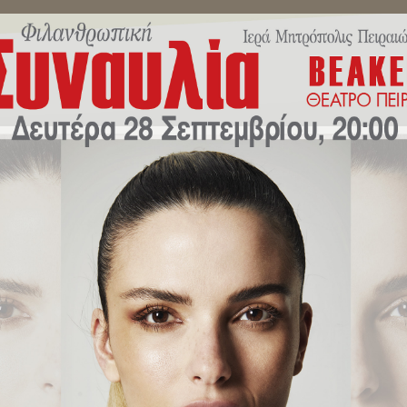
ΜΗΝΎΜΑΤΑ ΣΕΒΑΣΜΙΩΤΆΤΟΥ
ΔΕΛΤΊΑ ΤΎΠΟΥ
ΕΚΔΗΛΏ
του περιοδικού της Πειραϊκής Ε
020.