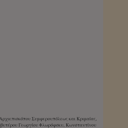
ά Αρχιεπισκόπου Συμφερουπόλεως και Κριμαίας,
σβυτέρου Γεωργίου Φλωρόφσκυ, Κωνσταντίνου