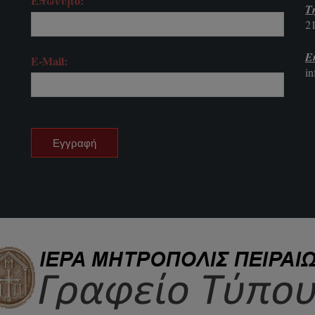
Επώνυμο:
Τ
2
E
E-Mail:
i