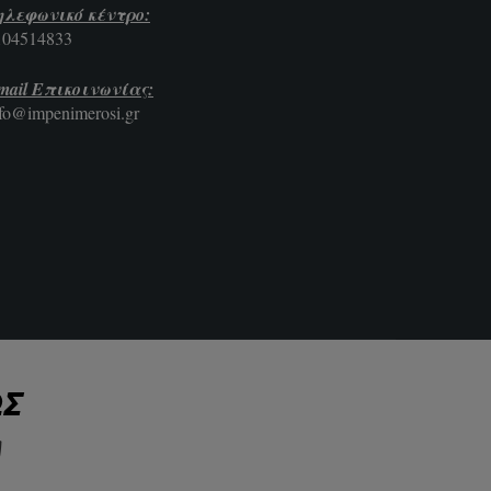
ηλεφωνικό κέντρο:
104514833
mail Επικοινωνίας:
nfo@impenimerosi.gr