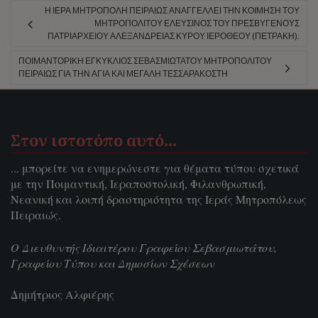
Η ΙΕΡΆ ΜΗΤΡΌΠΟΛΗ ΠΕΙΡΑΙΏΣ ΑΝΑΓΓΈΛΛΕΙ ΤΗΝ ΚΟΊΜΗΣΗ ΤΟΥ
ΜΗΤΡΟΠΟΛΊΤΟΥ ΕΛΕΥΣΊΝΟΣ ΤΟΥ ΠΡΕΣΒΥΓΕΝΟΎΣ
ΠΑΤΡΙΑΡΧΕΊΟΥ ΑΛΕΞΑΝΔΡΕΊΑΣ ΚΥΡΟΎ ΙΕΡΟΘΈΟΥ (ΠΕΤΡΆΚΗ).
ΠΟΙΜΑΝΤΟΡΙΚΉ ΕΓΚΎΚΛΙΟΣ ΣΕΒΑΣΜΙΩΤΆΤΟΥ ΜΗΤΡΟΠΟΛΊΤΟΥ
ΠΕΙΡΑΙΏΣ ΓΙΑ ΤΗΝ ΑΓΊΑ ΚΑΙ ΜΕΓΆΛΗ ΤΕΣΣΑΡΑΚΟΣΤΉ
Στον ιστοτόπο αυτό…
... μπορείτε να ενημερώνεστε για θέματα τύπου σχετικά
με την Ποιμαντική, Ιεραποστολική, Φιλανθρωπική,
Νεανική και λοιπή δραστηριότητα της Ιεράς Μητροπόλεως
Πειραιώς.
Ο Διευθυντής Ιδιαιτέρου Γραφείου Σεβασμιωτάτου,
Γραφείου Τύπου και Δημοσίων Σχέσεων
Δημήτριος Αλφιέρης