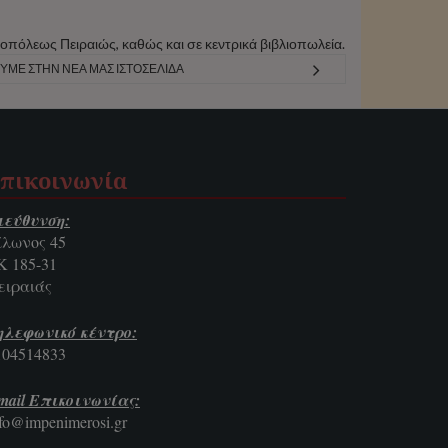
ροπόλεως Πειραιώς, καθώς και σε κεντρικά βιβλιοπωλεία.
ΥΜΕ ΣΤΗΝ ΝΈΑ ΜΑΣ ΙΣΤΟΣΕΛΊΔΑ
πικοινωνία
ιεύθυνση:
ίλωνος 45
Κ 185-31
ειραιάς
ηλεφωνικό κέντρο:
104514833
mail Επικοινωνίας:
nfo@impenimerosi.gr