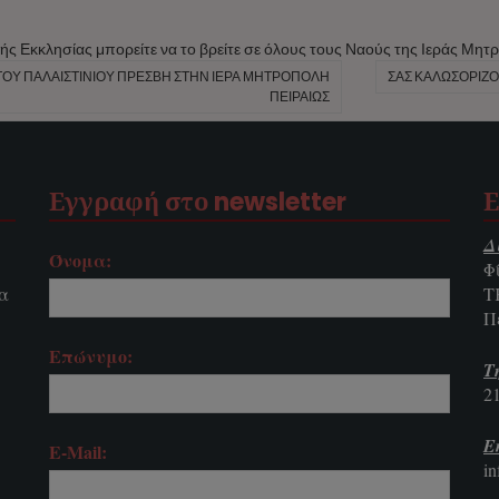
κής Εκκλησίας μπορείτε να το βρείτε σε όλους τους Ναούς της Ιεράς Μητ
ΤΟΥ ΠΑΛΑΙΣΤΊΝΙΟΥ ΠΡΈΣΒΗ ΣΤΗΝ ΙΕΡΆ ΜΗΤΡΌΠΟΛΗ
ΣΑΣ ΚΑΛΩΣΟΡΊΖΟ
ΠΕΙΡΑΙΏΣ
Εγγραφή στο newsletter
Ε
Δ
Όνομα:
Φ
τα
Τ
Π
Επώνυμο:
Τ
2
E
E-Mail:
i