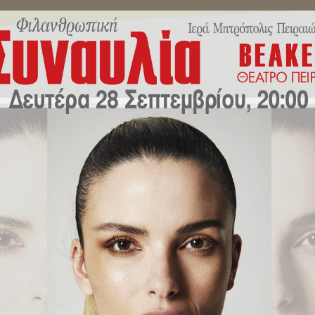
ΜΗΝΎΜΑΤΑ ΣΕΒΑΣΜΙΩΤΆΤΟΥ
ΔΕΛΤΊΑ ΤΎΠΟΥ
ΕΚΔΗΛΏ
ής Εκκλησίας (Φεβρουάριος 20