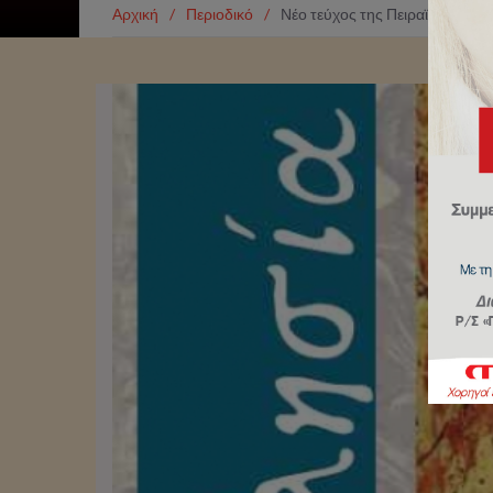
Αρχική
/
Περιοδικό
/
Νέο τεύχος της Πειραϊκής Εκκ