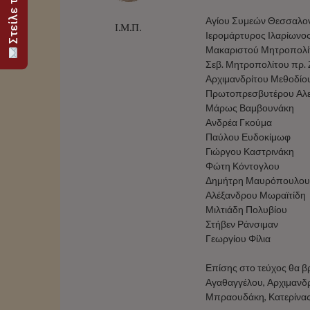
Αγίου Συμεών Θεσσαλο
Ι.Μ.Π.
Ιερομάρτυρος Ιλαρίωνος
Μακαριστού Μητροπολίτ
Σεβ. Μητροπολίτου πρ. Ζ
Αρχιμανδρίτου Μεθοδίου
Πρωτοπρεσβυτέρου Αλε
Μάρως Βαμβουνάκη
Ανδρέα Γκούμα
Παύλου Ευδοκίμωφ
Γιώργου Καστρινάκη
Φώτη Κόντογλου
Δημήτρη Μαυρόπουλου
Αλέξανδρου Μωραϊτίδη
Μιλτιάδη Πολυβίου
Στήβεν Ράνσιμαν
Γεωργίου Φίλια
Επίσης στο τεύχος θα βρ
Αγαθαγγέλου, Αρχιμανδ
Μπραουδάκη, Κατερίνας 