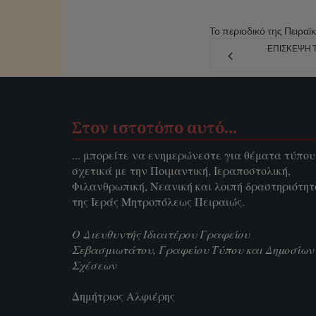
Το περιοδικό της Πειραϊ
ΕΠΊΣΚΕΨΗ 
Στον ιστοτόπο αυτό…
... μπορείτε να ενημερώνεστε για θέματα τύπου
σχετικά με την Ποιμαντική, Ιεραποστολική,
Φιλανθρωπική, Νεανική και λοιπή δραστηριότη
της Ιεράς Μητροπόλεως Πειραιώς.
Ο Διευθυντής Ιδιαιτέρου Γραφείου
Σεβασμιωτάτου, Γραφείου Τύπου και Δημοσίων
Σχέσεων
Δημήτριος Αλφιέρης