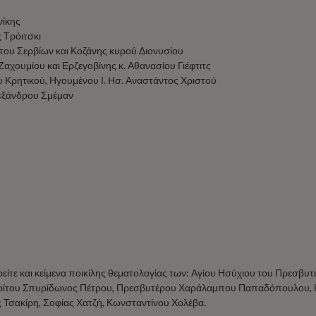
νίκης
 Τρόιτσκι
ου Σερβίων και Κοζάνης κυρού Διονυσίου
αχουμίου και Ερζεγοβίνης κ. Αθανασίου Γιέφτιτς
 Κρητικού, Ηγουμένου Ι. Ησ. Αναστάντος Χριστού
ξάνδρου Σμέμαν
είτε και κείμενα ποικίλης θεματολογίας των:
Αγίου Ησύχιου του Πρεσβυτ
ρίτου Σπυρίδωνος Πέτρου, Πρεσβυτέρου Χαράλαµπου Παπαδόπουλου, 
Τσακίρη, Σοφίας Χατζή, Κωνσταντίνου Χολέβα.