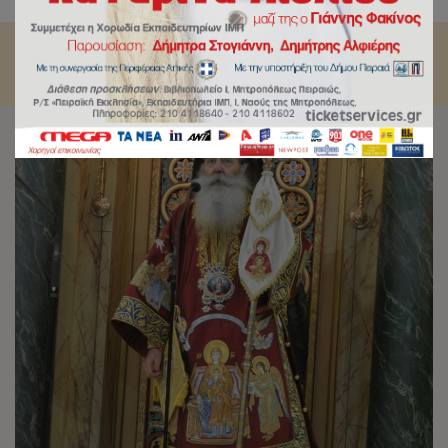
Μητροπολίτου Πειραιώς κ.Σεραφείμ.