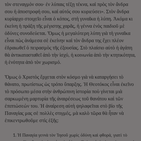
τὸν στεναγμόν σου· ἐν λύπαις τέξῃ τέκνα, καὶ πρὸς τὸν ἄνδρα
σου ἡ ἀποστροφή σου, καὶ αὐτός σου κυριεύσει». Στὸν ἄνδρα
κυρίαρχο στοιχεῖο εἶναι ὁ κόπος, στὴ γυναῖκα ἡ λύπη. Ἀκόμα κι
ἐκείνη ἡ πράξη τῆς μέγιστης χαρᾶς, ἡ γέννα ἑνὸς παιδιοῦ μὲ
ὀδύνες συνοδεύεται. Ὅμως ἡ μεγαλύτερη λύπη γιὰ τὴ γυναῖκα
εἶναι πὼς ἀνάμεσα σὲ ἐκείνην καὶ τὸν ἄνδρα της ἔχει πλέον
ἐδραιωθεῖ ὁ πειρασμὸς τῆς ἐξουσίας. Στὸ πλαίσιο αὐτὸ ἡ ἀγάπη
θὰ ἀντικατασταθεῖ ἀπὸ τὴν ἰσχύ, ἡ κοινωνία ἀπὸ τὴν κτητικότητα,
ἡ ἑνότητα ἀπὸ τὸν χωρισμό.
Ὅμως ὁ Χριστὸς ἔρχεται στὸν κόσμο γιὰ νὰ καταργήσει τὸ
θάνατο, πρωτίστως ὡς τρόπο ὕπαρξης. Ἡ Θεοτόκος εἶναι ἐκεῖνο
τὸ πρόσωπο μέσα στὴν ἀνθρώπινη ἱστορία ποὺ γίνεται μιὰ
σαρκωμένη μαρτυρία τῆς ἀναιρέσεως τοῦ θανάτου καὶ τῶν
ἐπιπτώσεών του. Ἡ ἀναίρεση αὐτὴ ψηλαφεῖται στὸ βίο τῆς
Παναγίας μας σὲ πολλὲς στιγμές, μὰ καλὸ τῶρα θὰ ἦταν νὰ
ἐπικεντρωθοῦμε στὶς ἐξῆς:
Ἡ Παναγία γεννὰ τὸν Ἰησοῦ χωρὶς ὀδύνη καὶ φθορά, γιατὶ τὸ