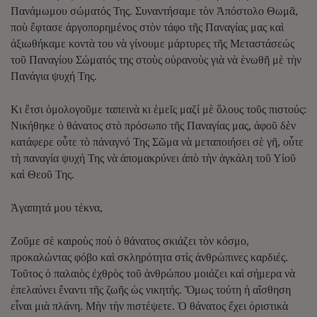
Πανάμωμου σώματός Της. Συναντήσαμε τὸν Ἀπόστολο Θωμᾶ,
ποὺ ἔφτασε ἀργοπορημένος στὸν τάφο τῆς Παναγίας μας καὶ
ἀξιωθήκαμε κοντὰ του νὰ γίνουμε μάρτυρες τῆς Μεταστάσεώς
τοῦ Παναγίου Σώματός της στοὺς οὐρανοὺς γιὰ νὰ ἑνωθῆ μὲ τὴν
Πανάγια ψυχή Της.
Κι ἔτσι ὁμολογοῦμε ταπεινὰ κι ἑμεῖς μαζί μὲ ὅλους τοῦς πιστούς:
Νικήθηκε ὁ θάνατος στὸ πρόσωπο τῆς Παναγίας μας, ἀφοῦ δὲν
κατάφερε οὖτε τὸ πάναγνό Της Σῶμα νὰ μεταποιήσει σὲ γῆ, οὖτε
τὴ παναγία ψυχή Της νὰ ἀπομακρύνει ἀπὸ τὴν ἀγκάλη τοῦ Υἱοῦ
καὶ Θεοῦ Της.
Ἀγαπητά μου τέκνα,
Ζοῦμε σὲ καιροὺς ποὺ ὁ θάνατος σκιάζει τὸν κόσμο,
προκαλώντας φόβο καὶ σκληρότητα στὶς ἀνθρώπινες καρδιές.
Τοῦτος ὁ παλαιὸς ἐχθρὸς τοῦ ἀνθρώπου μοιάζει καὶ σήμερα νὰ
ἐπελαύνει ἔναντι τῆς ζωῆς ὡς νικητής. Ὅμως τούτη ἡ αἴσθηση
εἶναι μιὰ πλάνη. Μὴν τὴν πιστέψετε. Ὁ θάνατος ἔχει ὁριστικὰ