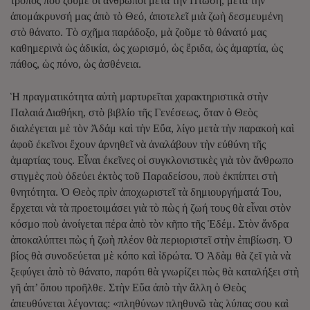
τρόπος ποὺ ζοῦμε οἱ ἄνθρωποι μετὰ τὴν Πτώση, μετὰ τὴν
ἀπομάκρυνσή μας ἀπὸ τὸ Θεό, ἀποτελεῖ μιὰ ζωὴ δεσμευμένη
στὸ θάνατο. Τὸ σχῆμα παράδοξο, μὰ ζοῦμε τὸ θάνατό μας
καθημερινὰ ὡς ἀδικία, ὡς χωρισμό, ὡς ἔριδα, ὡς ἁμαρτία, ὡς
πάθος, ὡς πόνο, ὡς ἀσθένεια.
Ἡ πραγματικότητα αὐτὴ μαρτυρεῖται χαρακτηριστικὰ στὴν
Παλαιά Διαθήκη, στὸ βιβλίο τῆς Γενέσεως, ὅταν ὁ Θεὸς
διαλέγεται μὲ τὸν Ἀδάμ καὶ τὴν Εὔα, λίγο μετὰ τὴν παρακοὴ καὶ
ἀφοῦ ἐκεῖνοι ἔχουν ἀρνηθεῖ νὰ ἀναλάβουν τὴν εὐθύνη τῆς
ἁμαρτίας τους. Εἶναι ἐκεῖνες οἰ συγκλονιστικὲς γιὰ τὸν ἄνθρωπο
στιγμὲς ποὺ ὁδεύει ἐκτὸς τοῦ Παραδείσου, ποὺ ἐκπίπτει στὴ
θνητότητα. Ὁ Θεὸς πρὶν ἀποχωριστεῖ τὰ δημιουργήματά Του,
ἔρχεται νὰ τὰ προετοιμάσει γιὰ τὸ πὼς ἡ ζωή τους θὰ εἶναι στὸν
κόσμο ποὺ ἀνοίγεται πέρα ἀπὸ τὸν κῆπο τῆς Ἐδέμ. Στὸν ἄνδρα
ἀποκαλύπτει πὼς ἡ ζωὴ πλέον θὰ περιοριστεῖ στὴν ἐπιβίωση. Ὁ
βίος θὰ συνοδεύεται μὲ κόπο καὶ ἰδρώτα. Ὁ Ἀδὰμ θὰ ζεῖ γιὰ νὰ
ξεφύγει ἀπὸ τὸ θάνατο, παρότι θὰ γνωρίζει πὼς θὰ καταλήξει στὴ
γῆ ἀπ’ ὅπου προῆλθε. Στὴν Εὔα ἀπὸ τὴν ἄλλη ὁ Θεὸς
ἀπευθύνεται λέγοντας: «πληθύνων πληθυνῶ τὰς λύπας σου καὶ