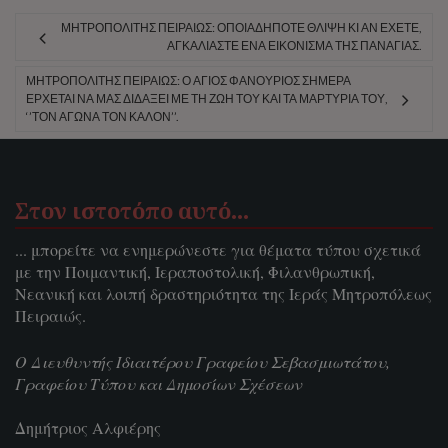
ΜΗΤΡΟΠΟΛΊΤΗΣ ΠΕΙΡΑΙΏΣ: ΟΠΟΙΑΔΉΠΟΤΕ ΘΛΊΨΗ ΚΙ ΑΝ ΈΧΕΤΕ,
ΑΓΚΑΛΙΆΣΤΕ ΈΝΑ ΕΙΚΌΝΙΣΜΑ ΤΗΣ ΠΑΝΑΓΊΑΣ.
ΜΗΤΡΟΠΟΛΊΤΗΣ ΠΕΙΡΑΙΏΣ: Ο ΆΓΙΟΣ ΦΑΝΟΎΡΙΟΣ ΣΉΜΕΡΑ
ΈΡΧΕΤΑΙ ΝΑ ΜΑΣ ΔΙΔΆΞΕΙ ΜΕ ΤΗ ΖΩΉ ΤΟΥ ΚΑΙ ΤΑ ΜΑΡΤΎΡΙΆ ΤΟΥ,
‘’ΤΟΝ ΑΓΏΝΑ ΤΟΝ ΚΑΛΌΝ’’.
Στον ιστοτόπο αυτό…
... μπορείτε να ενημερώνεστε για θέματα τύπου σχετικά
με την Ποιμαντική, Ιεραποστολική, Φιλανθρωπική,
Νεανική και λοιπή δραστηριότητα της Ιεράς Μητροπόλεως
Πειραιώς.
Ο Διευθυντής Ιδιαιτέρου Γραφείου Σεβασμιωτάτου,
Γραφείου Τύπου και Δημοσίων Σχέσεων
Δημήτριος Αλφιέρης