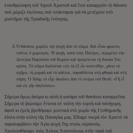
ἐνανθρώπηση τοῦ Ἰησοῦ Χριστοῦ καὶ ἔτσι καταργοῦν τὸ θάνατο
ποὺ χώριζε ἐκείνους ποὺ πλάστηκαν γιὰ νὰ μετέχουν στὸ
μυστήριο τῆς Τριαδικῆς ἑνότητας.
Ὁ θάνατος χωρίζει τὴν ψυχὴ ἀπὸ τὸ σῶμα. Καὶ εἶναι φρικτὸς
τοῦτος ὁ χωρισμός. Ἡ ψυχή, κατὰ τοὺς Πατέρες, περιμένει τὴν
Δευτέρα Παρουσία τοῦ Κυρίου καὶ προγεύεται τὴ δικαία Του
κρίση. Τὸ σῶμα διαλύεται «εἰς τὰ ἐξ ὧν συνετέθη», χάνει τὸ
σχῆμα, τὴ μορφὴ καὶ τὸ κάλλος, παραδίδεται στὴ φθορὰ καὶ στὴ
σήψη. Ὁ Ἀδάμ τὸ εἶχε ἀκοῦσει ἀπὸ τὸ στόμα τοῦ Θεοῦ: «Γῆ εἶ
καὶ εἰς γῆν ἀπελεύσει».
Σήμερα ὅμως ἀκόμα κι αὐτὴ ἡ κατάρα τοῦ θανάτου καταργεῖται.
Σήμερα τὸ βιώσαμε ἔντονα σὲ τούτη τὴν ἑορτὴ καὶ πανήγυρη,
ἀφοῦ κι ἑμεῖς βρεθήκαμε μυστικὰ στὸ χωρίο τῆς Γεσθημανῆς
δίπλα στὴν κλίνη τῆς Παναγίας μας. Εἴδαμε νοερὰ τὸν Χριστὸ νὰ
παραλαμβάνει τὴν Ἁγία ψυχή Της στοὺς οὐρανούς.
Ἀκολουθήσαμε τοὺς Ἁγίους Ἀποστόλους στὴν ταφὴ τοῦ