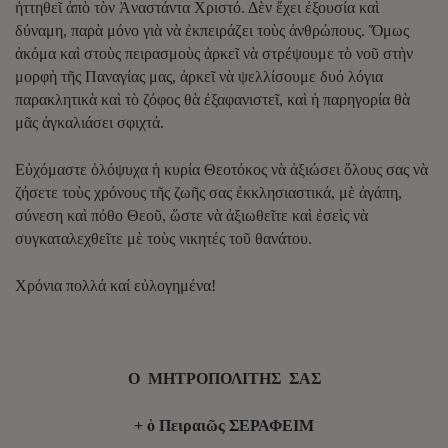
ἡττηθεῖ ἀπὸ τὸν Ἀναστάντα Χριστό. Δὲν ἔχει ἐξουσία καὶ
δύναμη, παρὰ μόνο γιὰ νὰ ἐκπειράζει τοὺς ἀνθρώπους. Ὅμως
ἀκόμα καὶ στοὺς πειρασμοὺς ἀρκεῖ νὰ στρέψουμε τὸ νοῦ στὴν
μορφὴ τῆς Παναγίας μας, ἀρκεῖ νὰ ψελλίσουμε δυό λόγια
παρακλητικὰ καὶ τὸ ζόφος θὰ ἐξαφανιστεῖ, καὶ ἡ παρηγορία θὰ
μᾶς ἀγκαλιάσει σφιχτά.
Εὐχόμαστε ὁλόψυχα ἡ κυρία Θεοτόκος νὰ ἀξιώσει ὅλους σας νὰ
ζήσετε τοὺς χρόνους τῆς ζωῆς σας ἐκκλησιαστικά, μὲ ἀγάπη,
σύνεση καὶ πόθο Θεοῦ, ὥστε νὰ ἀξιωθεῖτε καὶ ἐσεὶς νὰ
συγκαταλεχθεῖτε μὲ τοὺς νικητές τοῦ θανάτου.
Χρόνια πολλά καί εὐλογημένα!
Ο ΜΗΤΡΟΠΟΛΙΤΗΣ ΣΑΣ
+ ὁ Πειραιῶς ΣΕΡΑΦΕΙΜ