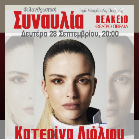
Ποιμαντορική Εγκύκλιος για την εορτή της
Κοιμήσεως της Θεοτόκου του Σεβ.
Μητροπολίτου Πειραιώς κ.Σεραφείμ.
Αρχική
/
Μηνύματα Σεβασμιωτάτου
/
Ποιμαντορική
Εγκύκλιος για την εορτή της Κοιμήσεως της Θεοτόκου του Σεβ.