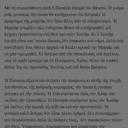
Μὲ τὴ συγκατάθεση αὐτὴ ἡ Παναγία ἀψηφᾶ τὸν θάνατο. Ἡ μοίρα
μιᾶς γυναίκας τὴν ὁποία θὰ κατήγγειλαν ὅτι διέπραξε τὸ
ἁμάρτημα τῆς μοιχείας δὲν ἦταν ἄλλη ἀπὸ τὸ λιθοβολισμό. Ἡ
Μαριὰμ γνωρίζει πὼς ἐνδέχεται ἄδικα νὰ κατηγορηθεῖ, μὰ
δείχνει ἐμπιστοσύνη στὸ Θεό καὶ στὸν Ἰωσήφ. Κι ὁ Ἰωσὴφ
ἐπειδὴ εἶναι κατ’ οὐσία δίκαιος δὲν ὐπακούει στὸ νόμο, ἀλλὰ στὴ
συνείδησή Του. Θέλει ἀρχικὰ νὰ διώξει κρυφὰ τὴν Μαριάμ γιὰ
νὰ μὴν τιμωρηθεῖ, Κι ὕστερα ἀπὸ τὴν ἀποκάλυψη τοῦ ἀγγέλου,
πὼς τὸ παιδὶ προέρχεται ἐκ Πνεύματος Ἁγίου, θέλει νὰ σταθεῖ
δίπλα Της ὡς προστάτης Ἐκείνης καὶ τοῦ θείου βρέφους.
Ἡ Παναγία ἀξιώνεται νὰ ζήσει τὴν ἀναίρεση κι αὐτῆς τῆς πτυχῆς
τοῦ θανάτου, τῆς ἀνδρικῆς κυριαρχίας, τὴν ὁποία ἡ γυναίκα
γεύτηκε μὲ τὴν πτώση. Ἡ Εὔα στρέφεται πρὸς τὸν Ἀδὰμ καὶ
ἐκεῖνος τὴν ἐξουσιάζει. Ἡ Παναγία στρέφεται πρὸς τὸν Ἰωσὴφ
μὰ ἐκεῖνος τὴν ἀγαπᾶ, τὴ σέβεται καὶ τὴν προστατεύει. Ἡ
γυναίκα καὶ ὁ ἄνδρας δὲν εἶναι πλέον ἐχθροί, δὲν συνυπάρχουν
γιὰ νὰ καλύπτουν ἀπλὰ τὶς ἀνάγκες τους, δὲν παρακούουν πλέον
τὸν Θεό. Ὑπακούουν, συμπράττουν καὶ ὑπηρετοῦν τὴν