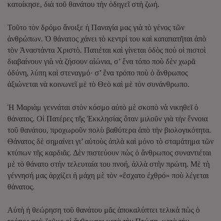
κατοίκησε, διὰ τοῦ θανάτου τὴν ὁδηγεῖ στὴ ζωή.
Τοῦτο τὸν δρόμο ἄνοιξε ἡ Παναγία μας γιὰ τὸ γένος τῶν
ἀνθρώπων. Ὁ θάνατος χάνει τὸ κεντρί του καὶ καταπατῆται ἀπὸ
τὸν Ἀναστάντα Χριστὸ. Πατιέται καὶ γίνεται ὁδὸς ποὺ οἱ πιστοὶ
διαβαίνουν γιὰ νὰ ζήσουν αἰώνια, σ’ ἕνα τόπο ποὺ δὲν χωρᾶ
ὀδύνη, λύπη καὶ στεναγμό· σ’ ἕνα τρόπο ποὺ ὁ ἄνθρωπος
ἀξιώνεται νὰ κοινωνεῖ μὲ τὸ Θεὸ καὶ μὲ τὸν συνάνθρωπο.
Ἡ Μαριὰμ γεννάται στὸν κόσμο αὐτὸ μὲ σκοπὸ νὰ νικηθεῖ ὁ
θάνατος. Οἱ Πατέρες τῆς Ἐκκλησίας ὅταν μιλοῦν γιὰ τὴν ἔννοια
τοῦ θανάτου, προχωροῦν πολὺ βαθύτερα ἀπὸ τὴν βιολογικότητα.
Θάνατος δὲ σημαίνει γι’ αὐτοὺς ἀπλὰ καὶ μόνο τὸ σταμάτημα τῶν
κτύπων τῆς καρδιᾶς. Δὲν πιστεύουν πὼς ὁ ἄνθρωπος συναντιέται
μὲ τὸ θάνατο στὴν τελευταία του πνοή, ἀλλὰ στὴν πρώτη. Μὲ τὴ
γέννησή μας ἀρχίζει ἡ μάχη μὲ τὸν «ἔσχατο ἐχθρό» ποὺ λέγεται
θάνατος.
Αὐτὴ ἡ θεώρηση τοῦ θανάτου μᾶς ἀποκαλύπτει τελικὰ πὼς ὁ