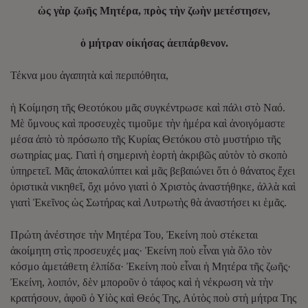
ὡς γὰρ ζωῆς Μητέρα, πρὸς τὴν ζωὴν μετέστησεν,
ὁ μήτραν οἰκήσας ἀειπάρθενον.
Τέκνα μου ἀγαπητὰ καὶ περιπόθητα,
ἡ Κοίμηση τῆς Θεοτόκου μᾶς συγκέντρωσε καὶ πάλι στὸ Ναό.
Μὲ ὕμνους καὶ προσευχὲς τιμοῦμε τὴν ἡμέρα καὶ ἀνοιγόμαστε
μέσα ἀπὸ τὸ πρόσωπο τῆς Κυρίας Θετόκου στὸ μυστήριο τῆς
σωτηρίας μας. Γιατὶ ἡ σημερινὴ ἑορτὴ ἀκριβῶς αὐτὸν τὸ σκοπὸ
ὑπηρετεῖ. Μᾶς ἀποκαλύπτει καὶ μᾶς βεβαιώνει ὅτι ὁ θάνατος ἔχει
ὁριστικὰ νικηθεῖ, ὄχι μόνο γιατὶ ὁ Χριστὸς ἀναστήθηκε, ἀλλὰ καὶ
γιατὶ Ἐκεῖνος ὡς Σωτήρας καὶ Λυτρωτὴς θὰ ἀναστήσει κι ἑμᾶς.
Πρώτη ἀνέστησε τὴν Μητέρα Του, Ἐκείνη ποὺ στέκεται
ἀκοίμητη στὶς προσευχές μας· Ἐκείνη ποὺ εἶναι γιὰ ὅλο τὸν
κόσμο ἀμετάθετη ἐλπίδα· Ἐκείνη ποὺ εἶναι ἡ Μητέρα τῆς ζωῆς·
Ἐκείνη, λοιπόν, δὲν μποροῦν ὁ τάφος καὶ ἡ νέκρωση νὰ τὴν
κρατήσουν, ἀφοῦ ὁ Υἱὸς καὶ Θεός Της, Αὐτὸς ποὺ στὴ μήτρα Της