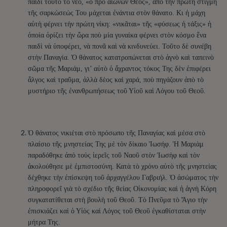
παιδὶ τοῦτο τὸ νέο, «ὁ πρὸ αἰώνων Θεός», ἀπὸ τὴν πρώτη στιγμὴ
τῆς σαρκώσεώς Του μάχεται ἐνάντια στὸν θάνατο. Κι ἡ μάχη
αὐτὴ φέρνει τὴν πρώτη νίκη: «νικᾶται» τῆς «φύσεως ἡ τάξις» ἡ
ὁποία ὁρίζει τὴν ὥρα ποὺ μία γυναίκα φέρνει στὸν κόσμο ἕνα
παιδὶ νὰ ὑποφέρει, νὰ πονᾶ καὶ νὰ κινδυνεύει. Τοῦτο δὲ συνέβη
στὴν Παναγία. Ὁ θάνατος κατατροπώνεται στὸ ἁγνὸ καὶ ταπεινὸ
σῶμα τῆς Μαριάμ, γι’ αὐτὸ ὁ ἄχραντος τόκος Της δὲν ἐπιφέρει
ἄλγος καὶ τραῦμα, ἀλλὰ δὲος καὶ χαρά, ποὺ πηγάζουν ἀπὸ τὸ
μυστήριο τῆς ἐνανθρωπήσεως τοῦ Υἰοῦ καὶ Λόγου τοῦ Θεοῦ.
Ὁ θάνατος νικιέται στὸ πρόσωπο τῆς Παναγίας καὶ μέσα στὸ
πλαίσιο τῆς μνηστείας Της μὲ τὸν δίκαιο Ἰωσήφ. Ἡ Μαριὰμ
παραδόθηκε ἀπὸ τοὺς ἱερεῖς τοῦ Ναοῦ στὸν Ἰωσὴφ καὶ τὸν
ἀκολούθησε μὲ ἐμπιστοσύνη. Κατὰ τὸ χρόνο αὐτὸ τῆς μνηστείας
δέχθηκε τὴν ἐπίσκεψη τοῦ ἀρχαγγέλου Γαβριήλ. Ὁ ἀσώματος τὴν
πληροφορεῖ γιὰ τὸ σχέδιο τῆς θείας Οἰκονομίας καὶ ἡ ἁγνὴ Κόρη
συγκατατίθεται στὴ βουλὴ τοῦ Θεοῦ. Τὸ Πνεῦμα τὸ Ἅγιο τὴν
ἐπισκιάζει καὶ ὁ Υἰὸς καὶ Λόγος τοῦ Θεοῦ ἐγκαθίσταται στὴν
μήτρα Της.