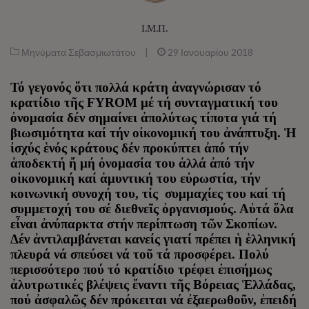
Ι.Μ.Π.
Μηνύματα Σεβασμιωτάτου
|
29 Ιανουαρίου 2018
Τό γεγονός ὅτι πολλά κράτη ἀναγνώρισαν τό
κρατίδιο τῆς FYROM μέ τή συνταγματική του
ὀνομασία δέν σημαίνει ἀπολύτως τίποτα γιά τή
βιωσιμότητα καί τήν οἰκονομική του ἀνάπτυξη. Ἡ
ἰσχύς ἑνός κράτους δέν προκύπτει ἀπό τήν
ἀποδεκτή ἤ μή ὀνομασία του ἀλλά ἀπό τήν
οἰκονομική καί ἀμυντική του εὐρωστία, τήν
κοινωνική συνοχή του, τίς συμμαχίες του καί τή
συμμετοχή του σέ διεθνεῖς ὀργανισμούς. Αὐτά ὅλα
εἶναι ἀνύπαρκτα στήν περίπτωση τῶν Σκοπίων.
Δέν ἀντιλαμβάνεται κανείς γιατί πρέπει ἡ ἑλληνική
πλευρά νά σπεύσει νά τοῦ τά προσφέρει. Πολύ
περισσότερο πού τό κρατίδιο τρέφει ἐπισήμως
ἀλυτρωτικές βλέψεις ἔναντι τῆς Βόρειας Ἑλλάδας,
πού ἀσφαλῶς δέν πρόκειται νά ἐξαερωθοῦν, ἐπειδή