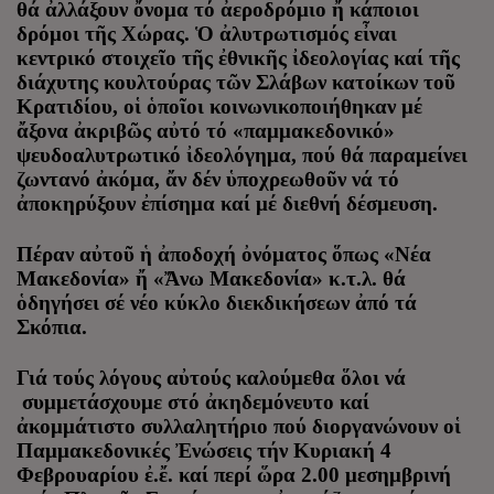
θά ἀλλάξουν ὄνομα τό ἀεροδρόμιο ἤ κάποιοι
δρόμοι τῆς Χώρας. Ὁ ἀλυτρωτισμός εἶναι
κεντρικό στοιχεῖο τῆς ἐθνικῆς ἰδεολογίας καί τῆς
διάχυτης κουλτούρας τῶν Σλάβων κατοίκων τοῦ
Κρατιδίου, οἱ ὁποῖοι κοινωνικοποιήθηκαν μέ
ἄξονα ἀκριβῶς αὐτό τό «παμμακεδονικό»
ψευδοαλυτρωτικό ἰδεολόγημα, πού θά παραμείνει
ζωντανό ἀκόμα, ἄν δέν ὑποχρεωθοῦν νά τό
ἀποκηρύξουν ἐπίσημα καί μέ διεθνή δέσμευση.
Πέραν αὐτοῦ ἡ ἀποδοχή ὀνόματος ὅπως «Νέα
Μακεδονία» ἤ «Ἄνω Μακεδονία» κ.τ.λ. θά
ὁδηγήσει σέ νέο κύκλο διεκδικήσεων ἀπό τά
Σκόπια.
Γιά τούς λόγους αὐτούς καλούμεθα ὅλοι νά
συμμετάσχουμε στό ἀκηδεμόνευτο καί
ἀκομμάτιστο συλλαλητήριο πού διοργανώνουν οἱ
Παμμακεδονικές Ἐνώσεις τήν Κυριακή 4
Φεβρουαρίου ἐ.ἔ. καί περί ὥρα 2.00 μεσημβρινή