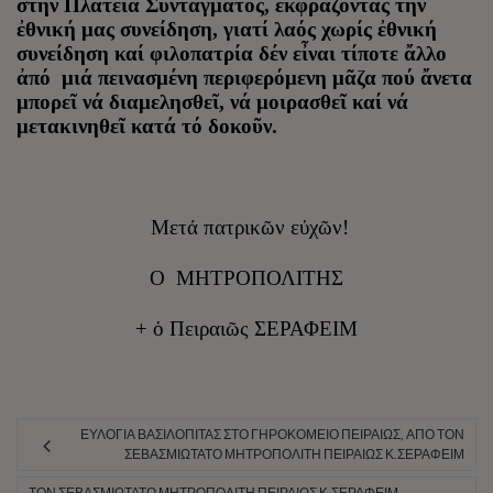
στήν Πλατεῖα Συντάγματος, ἐκφράζοντας τήν
ἐθνική μας συνείδηση, γιατί λαός χωρίς ἐθνική
συνείδηση καί φιλοπατρία δέν εἶναι τίποτε ἄλλο
ἀπό μιά πεινασμένη περιφερόμενη μᾶζα πού ἄνετα
μπορεῖ νά διαμελησθεῖ, νά μοιρασθεῖ καί νά
μετακινηθεῖ κατά τό δοκοῦν.
Μετά πατρικῶν εὐχῶν!
Ο ΜΗΤΡΟΠΟΛΙΤΗΣ
+ ὁ Πειραιῶς ΣΕΡΑΦΕΙΜ
ΕΥΛΟΓΊΑ ΒΑΣΙΛΌΠΙΤΑΣ ΣΤΟ ΓΗΡΟΚΟΜΕΊΟ ΠΕΙΡΑΙΏΣ, ΑΠΌ ΤΟΝ
ΣΕΒΑΣΜΙΏΤΑΤΟ ΜΗΤΡΟΠΟΛΊΤΗ ΠΕΙΡΑΙΏΣ Κ.ΣΕΡΑΦΕΊΜ
ΤΟΝ ΣΕΒΑΣΜΙΏΤΑΤΟ ΜΗΤΡΟΠΟΛΊΤΗ ΠΕΙΡΑΙΏΣ Κ.ΣΕΡΑΦΕΊΜ