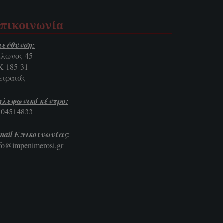
πικοινωνία
ιεύθυνση:
ίλωνος 45
Κ 185-31
ειραιάς
ηλεφωνικό κέντρο:
104514833
mail Επικοινωνίας:
nfo@impenimerosi.gr