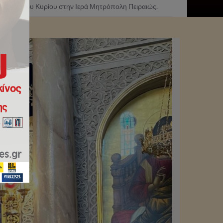
αλήψεως του Κυρίου στην Ιερά Μητρόπολη Πειραιώς.