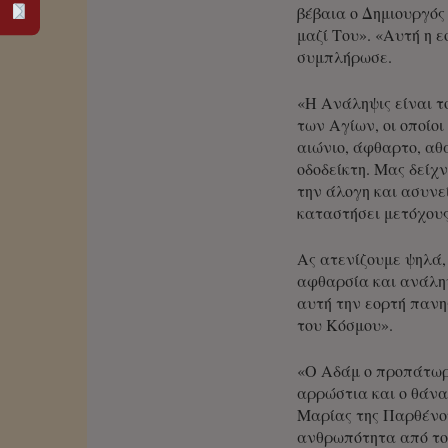
βέβαια ο Δημιουργός
μαζί Του». «Αυτή η 
συμπλήρωσε.
«Η Ανάληψις είναι τ
των Αγίων, οι οποίοι
αιώνιο, άφθαρτο, αθά
οδοδείκτη. Μας δείχ
την άλογη και ασυνε
καταστήσει μετόχους
Ας ατενίζουμε ψηλά,
αφθαρσία και ανάληψ
αυτή την εορτή πανη
του Κόσμου».
«Ο Αδάμ ο προπάτωρ 
αρρώστια και ο θάνα
Μαρίας της Παρθένου
ανθρωπότητα από το 