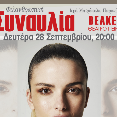
ΜΗΝΎΜΑΤΑ ΣΕΒΑΣΜΙΩΤΆΤΟΥ
ΔΕΛΤΊΑ ΤΎΠΟΥ
ΕΚΔΗΛΏ
 «Η Ανάληψις είναι το μεσουρά
Αναλήψεως του Κυρίου στην Ιερ