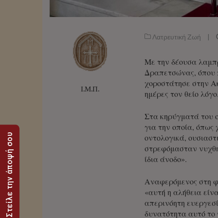
Λατρευτική Ζωή
|
Με την δέουσα λαμπρ
Δραπετσώνας, όπου 
χοροστάτησε στην Ακ
Ι.Μ.Π.
ημέρες τον θείο λόγο
Στα κηρύγματά του 
για την οποία, όπως
Στείλε την άποψή σου
οντολογικά, ουσιαστ
στρεφόμασταν νυχθημ
ίδια άνοδο».
Αναφερόμενος στη φ
«αυτή η αλήθεια είν
απερινόητη ευεργεσί
δυνατότητα αυτό το 