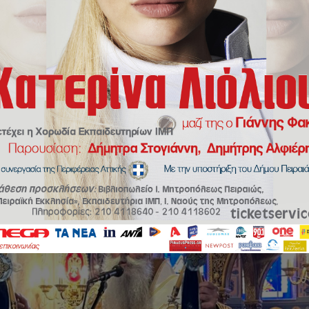
 «Η Ανάληψις είναι το μεσουράνημα της Θείας Αγάπης». Η εορτή της Αν