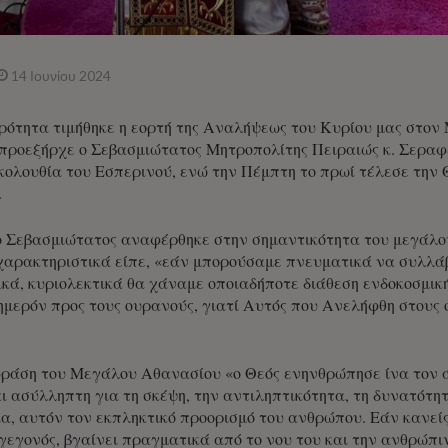
14 Ιουνίου 2024
ότητα τιμήθηκε η εορτή της Αναλήψεως του Κυρίου μας στον
προεξήρχε ο Σεβασμιώτατος Μητροπολίτης Πειραιώς κ. Σεραφ
ολουθία του Εσπερινού, ενώ την Πέμπτη το πρωί τέλεσε την Θ
.
ο Σεβασμιώτατος αναφέρθηκε στην σημαντικότητα του μεγάλου
 χαρακτηριστικά είπε, «εάν μπορούσαμε πνευματικά να συλλάβ
ικά, κυριολεκτικά θα χάναμε οποιαδήποτε διάθεση ενδοκοσμική
ερόν προς τους ουρανούς, γιατί Αυτός που Ανελήφθη στους ο
ράση του Μεγάλου Αθανασίου «ο Θεός ενηνθρώπησε ίνα τον 
αι ασύλληπτη για τη σκέψη, την αντιληπτικότητα, τη δυνατότ
α, αυτόν τον εκπληκτικό προορισμό του ανθρώπου. Εάν κανείς
γεγονός, βγαίνει πραγματικά από το νου του και την ανθρώπι