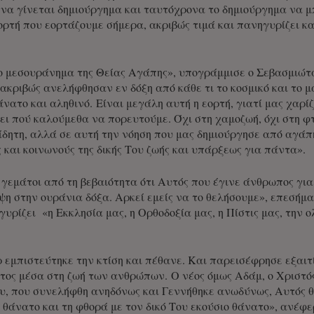
 να γίνεται δημιούργημα και ταυτόχρονα το δημιούργημα να μ
εορτή που εορτάζουμε σήμερα, ακριβώς τιμά και πανηγυρίζει κ
ο μεσουράνημα της Θείας Αγάπης», υπογράμμισε ο Σεβασμιώτατ
 ακριβώς ανελήφθησαν εν δόξη από κάθε τι το κοσμικό και το μ
νατο και αληθινό. Είναι μεγάλη αυτή η εορτή, γιατί μας χαρίζ
νει πού καλούμεθα να πορευτούμε. Όχι στη χαμοζωή, όχι στη φ
ίδητη, αλλά σε αυτή την νόηση που μας δημιούργησε από αγάπ
 και κοινωνούς της δικής Του ζωής και υπάρξεως για πάντα».
 γεμάτοι από τη βεβαιότητα ότι Αυτός που έγινε άνθρωπος για
η στην ουράνια δόξα. Αρκεί εμείς να το θελήσουμε», επεσήμα
γυρίζει «η Εκκλησία μας, η Ορθοδοξία μας, η Πίστις μας, την 
εμπιστεύτηκε την κτίση και πέθανε. Και παρεισέφρησε εξαιτ
τος μέσα στη ζωή των ανθρώπων. Ο νέος όμως Αδάμ, ο Χριστό
, που συνελήφθη ανηδόνως και Γεννήθηκε ανωδύνως, Αυτός θ
θάνατο και τη φθορά με τον δικό Του εκούσιο θάνατο», ανέφε