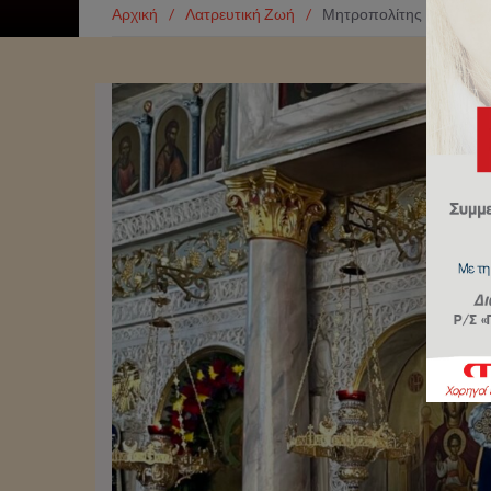
Αρχική
/
Λατρευτική Ζωή
/
Μητροπολίτης Πειραιώς: