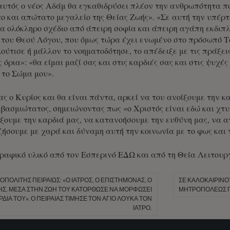
υτός ο νέος Αδάμ θα εγκαθιδρύσει πλέον την ανθρωπότητα πο
ο και απώτατο μεγαλείο της Θείας Ζωής». «Σε αυτή την υπέρτα
να ολόκληρο σχέδιο από άπειρη σοφία και άπειρη αγάπη εκδιπ
του Θεού Λόγου, που όμως τώρα έχει ενωμένο στο πρόσωπό Το
ύτισε ή μάλλον το νοηματοδότησε, το απέδειξε με τις πράξεις
ς όρια»: «θα είμαι μαζί σας και στις καρδιές σας και στις ψυχέ
 το Σώμα μου».
ας ο Κυρίος και θα είναι πάντα, αρκεί να του ανοίξουμε την 
βασμιώτατος, σημειώνοντας πως «ο Χριστός είναι εδώ και χτυ
ουμε την καρδιά μας, να κατανοήσουμε την ευθύνη μας, να αν
 ζήσουμε με χαρά και δύναμη αυτή την κοινωνία με το φως και
ραφικό υλικό από τον Εσπερινό
ΕΔΩ
και από τη Θεία Λειτουρ
ΠΟΛΊΤΗΣ ΠΕΙΡΑΙΏΣ: «Ο ΙΑΤΡΌΣ, Ο ΕΠΙΣΤΉΜΟΝΑΣ, Ο
ΣΕ ΚΑΛΟΚΑΙΡΙΝΟ
Σ, ΜΈΣΑ ΣΤΗΝ ΖΩΉ ΤΟΥ ΚΑΤΌΡΘΩΣΕ ΝΑ ΜΟΡΦΏΣΕΙ
ΜΗΤΡΟΠΌΛΕΩΣ Π
ΔΙΆ ΤΟΥ». Ο ΠΕΙΡΑΙΆΣ ΤΊΜΗΣΕ ΤΟΝ ΆΓΙΟ ΛΟΥΚΆ ΤΟΝ
ΙΑΤΡΌ.