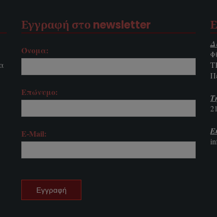
Εγγραφή στο newsletter
Ε
Δ
Όνομα:
Φ
τα
Τ
Π
Επώνυμο:
Τ
2
E
E-Mail:
i