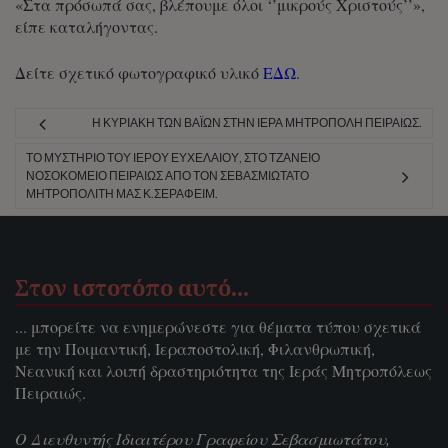
«Στα πρόσωπά σας, βλέπουμε όλοι ‘’μικρούς Χριστούς’’»,
είπε καταλήγοντας.
Δείτε σχετικό φωτογραφικό υλικό
ΕΔΩ
.
Η ΚΥΡΙΑΚΉ ΤΩΝ ΒΑΪ́ΩΝ ΣΤΗΝ ΙΕΡΆ ΜΗΤΡΌΠΟΛΗ ΠΕΙΡΑΙΏΣ.
ΤΟ ΜΥΣΤΉΡΙΟ ΤΟΥ ΙΕΡΟΎ ΕΥΧΕΛΑΊΟΥ, ΣΤΟ ΤΖΆΝΕΙΟ
ΝΟΣΟΚΟΜΕΊΟ ΠΕΙΡΑΙΏΣ ΑΠΌ ΤΟΝ ΣΕΒΑΣΜΙΏΤΑΤΟ
ΜΗΤΡΟΠΟΛΊΤΗ ΜΑΣ Κ.ΣΕΡΑΦΕΊΜ.
Στον ιστοτόπο αυτό…
... μπορείτε να ενημερώνεστε για θέματα τύπου σχετικά
με την Ποιμαντική, Ιεραποστολική, Φιλανθρωπική,
Νεανική και λοιπή δραστηριότητα της Ιεράς Μητροπόλεως
Πειραιώς.
Ο Διευθυντής Ιδιαιτέρου Γραφείου Σεβασμιωτάτου,