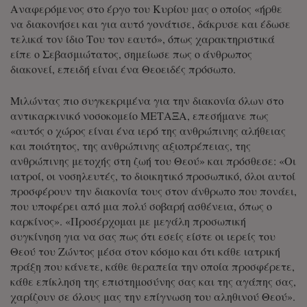
Αναφερόμενος στο έργο του Κυρίου μας ο οποίος «ήρθε
να διακονήσει και για αυτό γονάτισε, δάκρυσε και έδωσε
τελικά τον ίδιο Του τον εαυτό», όπως χαρακτηριστικά
είπε ο Σεβασμιώτατος, σημείωσε πως ο άνθρωπος
διακονεί, επειδή είναι ένα Θεοειδές πρόσωπο.
Μιλώντας πιο συγκεκριμένα για την διακονία όλων στο
αντικαρκινικό νοσοκομείο ΜΕΤΑΞΑ, επεσήμανε πως
«αυτός ο χώρος είναι ένα ιερό της ανθρώπινης αλήθειας
και ποιότητος, της ανθρώπινης αξιοπρέπειας, της
ανθρώπινης μετοχής στη ζωή του Θεού» και πρόσθεσε: «Οι
ιατροί, οι νοσηλευτές, το διοικητικό προσωπικό, όλοι αυτοί
προσφέρουν την διακονία τους στον άνθρωπο που πονάει,
που υποφέρει από μια πολύ σοβαρή ασθένεια, όπως ο
καρκίνος». «Προσέρχομαι με μεγάλη προσωπική
συγκίνηση για να σας πως ότι εσείς είστε οι ιερείς του
Θεού του Ζώντος μέσα στον κόσμο και ότι κάθε ιατρική
πράξη που κάνετε, κάθε θεραπεία την οποία προσφέρετε,
κάθε επίκληση της επιστημοσύνης σας και της αγάπης σας,
χαρίζουν σε όλους μας την επίγνωση του αληθινού Θεού».