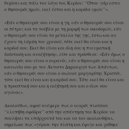
θυμίσει και πάλι τον λόγο του Κυρίου: ‘’Όπου γάρ εστιν
ο θησαυρός ημών, εκεί έσται και η καρδία υμών’’».
«Εάν ο θησαυρός σου είναι η γη, εάν ο θησαυρός σου είναι
οι πέτρες και τα τούβλα με τη μορφή των οικοδομών, εάν
ο θησαυρός σου είναι τα μέταλλα της γης, έστω και αν
έχουν τη λάμψη του χρυσού, τότε εκεί θα είναι και η
καρδιά σου. Εκεί θα είναι και όλη σου η πνευματική
διάσταση και αναζήτηση», είπε και πρόσθεσε: «Εάν όμως ο
θησαυρός σου είναι ο ουρανός, εάν ο θησαυρός σου είναι η
κοινωνία σου με τον Άκτιστο Δημιουργό των Απάντων,
εάν ο θησαυρός σου είναι ο αιώνιος μαργαρίτης Χριστός,
τότε εκεί θα είναι και η καρδιά σου. Τότε εκεί θα είναι και
η προοπτική σου και η εκζήτησή σου και ο όλος σου
αγώνας».
Ακολούθως, αφού ανέφερε πως ο νεαρός πλούσιος
‘’ελυπήθη σφόδρα’’ από την απάντηση του Κυρίου να
πουλήσει τα υπάρχοντά του και να τον ακολουθήσει,
σημείωσε πως «γύρισε την πλάτη και έφυγε και χάθηκε