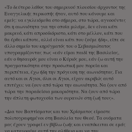
«Το δεύτερο λάθος του σημερινού πλουσίου άρχοντος της
Ευαγγελικής περικοπής ήταν, αυτό που κάνουμε και
εμείς: να εγκλειόμεθα στο σήμερα, στο τώρα, αγνοούντες
ότι η αιωνιότητα για την οποία μιλάμε, δεν είναι κάτι
μακρινό, κάτι απροσδιόριστο, κάτι στο μέλλον, κάτι που
θα έρθει κάποτε, αλλά είναι κάτι που ζούμε ήδη», είπε σε
άλλο σημείο του κηρύγματός του ο Σεβασμιώτατος
υπογραμμίζοντας πως «εάν είμαι παιδί της Βασιλείας,
εάν ο θησαυρός μου είναι ο Κύριός μου, εάν ζω αυτή την
πραγματικότητα στην προσωπική μου πορεία και
περιπέτεια, έχω ήδη την πρόγευση της αιωνιότητας. Για
αυτό και οι Άγιοι, όλοι οι Άγιοι, είχαν ακριβώς αυτό
επιτύχει: να ζουν από τώρα την αιωνιότητα. Να ζουν από
τώρα την παραδείσια μακαριότητα. Να ζουν από τώρα
την άπλετη φωτοχυσία των ουρανών στη ζωή τους».
«Δια του Βαπτίσματος και του Χρίσματος είμαστε
πολιτογραφημένοι στη Βασιλεία του Θεού. Τα ονόματα
μας έχουν γραφεί εν βίβλω ζωής και εναπόκειται σε εμάς
να κατανοούμε αυτή την αλήθεια και να την