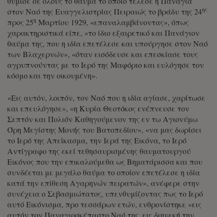
θύμισε σε όλους το θαύμα το οποίο τέλεσε η Παναγία
ης
στον Ναό της Ευαγγελιστρίας Πειραιώς το βράδυ της 24
η
προς 25
Μαρτίου 1929, «επαναλαμβάνοντας», όπως
χαρακτηριστικά είπε, «το ίδιο εξαιρετικό και Πανάγιον
θαύμα της, που η ιδία επετέλεσε και υπούργησε στον Ναό
των Βλαχερνών», «όταν εισόδευσε και επεσκίασε τους
αγρυπνούντας με το Ιερό της Μαφόριο και ευλόγησε τον
κόσμο και την οικουμένη».
«Εις αυτόν, λοιπόν, τον Ναό που η ιδία αγίασε, χαρίτωσε
και επευλόγησε», «η Κυρία Θεοτόκος ενέπνευσε τον
Σεπτόν και Πολιόν Καθηγούμενον της εν τω Αγιονύμω
Όρη Μεγίστης Μονής του Βατοπεδίου», «να μας δωρίσει
το Ιερό της Απείκασμα, την Ιερά της Εικόνα, το Ιερό
Αντίγραφο της εκεί τεθησαυρισμένης θαυματουργού
Εικόνος που την επικαλούμεθα ως Βηματάρισσα και που
συνδέεται με μεγάλο θαύμα το οποίον επετέλεσε η ιδία
κατά την επίθεση Αγαρηνών πειρατών», ανέφερε στην
συνέχεια ο Σεβασμιώτατος, υπενθυμίζοντας πως το Ιερό
αυτό Εικόνισμα, προ τεσσάρων ετών, ενθρονίστηκε «εις
αυτόν τον Παναγιοσκέπαστο Ναό της, εις διηνεκή την