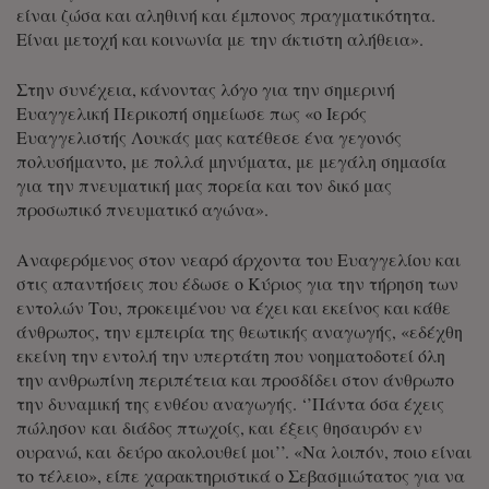
είναι ζώσα και αληθινή και έμπονος πραγματικότητα.
Είναι μετοχή και κοινωνία με την άκτιστη αλήθεια».
Στην συνέχεια, κάνοντας λόγο για την σημερινή
Ευαγγελική Περικοπή σημείωσε πως «ο Ιερός
Ευαγγελιστής Λουκάς μας κατέθεσε ένα γεγονός
πολυσήμαντο, με πολλά μηνύματα, με μεγάλη σημασία
για την πνευματική μας πορεία και τον δικό μας
προσωπικό πνευματικό αγώνα».
Αναφερόμενος στον νεαρό άρχοντα του Ευαγγελίου και
στις απαντήσεις που έδωσε ο Κύριος για την τήρηση των
εντολών Του, προκειμένου να έχει και εκείνος και κάθε
άνθρωπος, την εμπειρία της θεωτικής αναγωγής, «εδέχθη
εκείνη την εντολή την υπερτάτη που νοηματοδοτεί όλη
την ανθρωπίνη περιπέτεια και προσδίδει στον άνθρωπο
την δυναμική της ενθέου αναγωγής. ‘’Πάντα όσα έχεις
πώλησον και διάδος πτωχοίς, και έξεις θησαυρόν εν
ουρανώ, και δεύρο ακολουθεί μοι’’. «Να λοιπόν, ποιο είναι
το τέλειο», είπε χαρακτηριστικά ο Σεβασμιώτατος για να