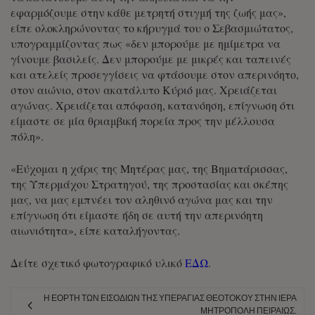
εφαρμόζουμε στην κάθε μετρητή στιγμή της ζωής μας»,
είπε ολοκληρώνοντας το κήρυγμά του ο Σεβασμιώτατος,
υπογραμμίζοντας πως «δεν μπορούμε με ημίμετρα να
γίνουμε βασιλείς. Δεν μπορούμε με μικρές και ταπεινές
και ατελείς προσεγγίσεις να φτάσουμε στον απερινόητο,
στον αιώνιο, στον ακατάλυτο Κύριό μας. Χρειάζεται
αγώνας. Χρειάζεται απόφαση, κατανόηση, επίγνωση ότι
είμαστε σε μία θριαμβική πορεία προς την μέλλουσα
πόλη».
«Εύχομαι η χάρις της Μητέρας μας, της Βηματάρισσας,
της Υπερμάχου Στρατηγού, της προστασίας και σκέπης
μας, να μας εμπνέει τον αληθινό αγώνα μας και την
επίγνωση ότι είμαστε ήδη σε αυτή την απερινόητη
αιωνιότητα», είπε καταλήγοντας.
Δείτε σχετικό φωτογραφικό υλικό
ΕΔΩ
.
Η ΕΟΡΤΉ ΤΩΝ ΕΙΣΟΔΊΩΝ ΤΗΣ ΥΠΕΡΑΓΊΑΣ ΘΕΟΤΌΚΟΥ ΣΤΗΝ ΙΕΡΆ
ΜΗΤΡΌΠΟΛΗ ΠΕΙΡΑΙΏΣ.