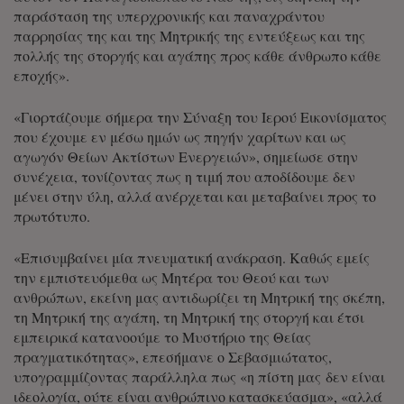
παράσταση της υπερχρονικής και παναχράντου
παρρησίας της και της Μητρικής της εντεύξεως και της
πολλής της στοργής και αγάπης προς κάθε άνθρωπο κάθε
εποχής».
«Γιορτάζουμε σήμερα την Σύναξη του Ιερού Εικονίσματος
που έχουμε εν μέσω ημών ως πηγήν χαρίτων και ως
αγωγόν Θείων Ακτίστων Ενεργειών», σημείωσε στην
συνέχεια, τονίζοντας πως η τιμή που αποδίδουμε δεν
μένει στην ύλη, αλλά ανέρχεται και μεταβαίνει προς το
πρωτότυπο.
«Επισυμβαίνει μία πνευματική ανάκραση. Καθώς εμείς
την εμπιστευόμεθα ως Μητέρα του Θεού και των
ανθρώπων, εκείνη μας αντιδωρίζει τη Μητρική της σκέπη,
τη Μητρική της αγάπη, τη Μητρική της στοργή και έτσι
εμπειρικά κατανοούμε το Μυστήριο της Θείας
πραγματικότητας», επεσήμανε ο Σεβασμιώτατος,
υπογραμμίζοντας παράλληλα πως «η πίστη μας δεν είναι
ιδεολογία, ούτε είναι ανθρώπινο κατασκεύασμα», «αλλά