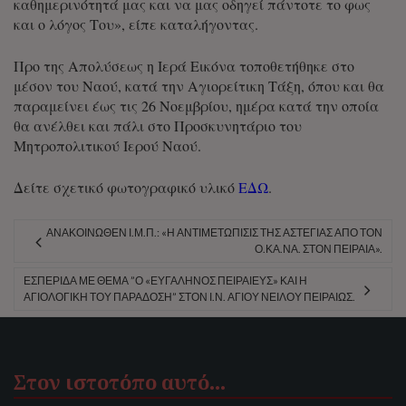
καθημερινότητά μας και να μας οδηγεί πάντοτε το φως
και ο λόγος Του», είπε καταλήγοντας.
Προ της Απολύσεως η Ιερά Εικόνα τοποθετήθηκε στο
μέσον του Ναού, κατά την Αγιορείτικη Τάξη, όπου και θα
παραμείνει έως τις 26 Νοεμβρίου, ημέρα κατά την οποία
θα ανέλθει και πάλι στο Προσκυνητάριο του
Μητροπολιτικού Ιερού Ναού.
Δείτε σχετικό φωτογραφικό υλικό
ΕΔΩ
.
ΑΝΑΚΟΙΝΩΘΕΝ Ι.Μ.Π.: «Η ΑΝΤΙΜΕΤΩΠΙΣΙΣ ΤΗΣ ΑΣΤΕΓΙΑΣ ΑΠΟ ΤΟΝ
Ο.ΚΑ.ΝΑ. ΣΤΟΝ ΠΕΙΡΑΙΑ».
ΕΣΠΕΡΊΔΑ ΜΕ ΘΈΜΑ ”Ο «ΕΥΓΆΛΗΝΟΣ ΠΕΙΡΑΙΕΎΣ» ΚΑΙ Η
ΑΓΙΟΛΟΓΙΚΉ ΤΟΥ ΠΑΡΆΔΟΣΗ” ΣΤΟΝ Ι.Ν. ΑΓΊΟΥ ΝΕΊΛΟΥ ΠΕΙΡΑΙΏΣ.
Στον ιστοτόπο αυτό…