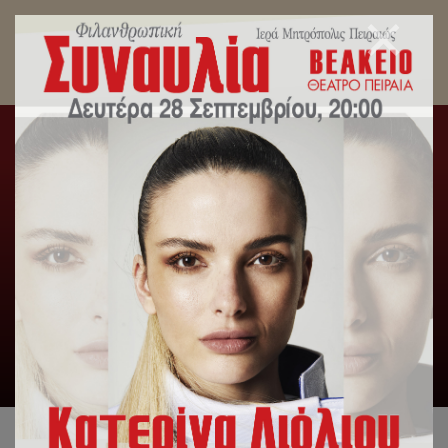
Μητροπολίτης Πειραιώς: «Δεν μπορεί ο
θησαυρός να είναι η ύλη και το χώμα».
Αρχική
/
Λατρευτική Ζωή
/
Μητροπολίτης Πειραιώς: «Δεν