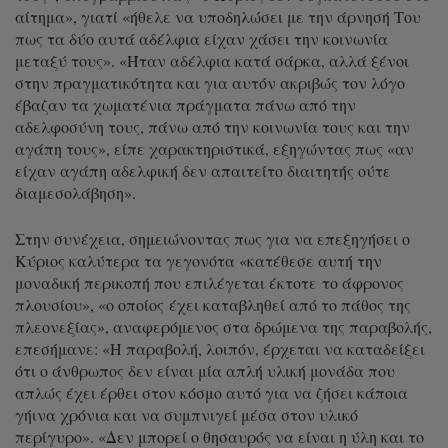
αίτημα», γιατί «ήθελε να υποδηλώσει με την άρνησή Του
πως τα δύο αυτά αδέλφια είχαν χάσει την κοινωνία
μεταξύ τους». «Ήταν αδέλφια κατά σάρκα, αλλά ξένοι
στην πραγματικότητα και για αυτόν ακριβώς τον λόγο
έβαζαν τα χωματένια πράγματα πάνω από την
αδελφοσύνη τους, πάνω από την κοινωνία τους και την
αγάπη τους», είπε χαρακτηριστικά, εξηγώντας πως «αν
είχαν αγάπη αδελφική δεν απαιτείτο διαιτητής ούτε
διαμεσολάβηση».
Στην συνέχεια, σημειώνοντας πως για να επεξηγήσει ο
Κύριος καλύτερα τα γεγονότα «κατέθεσε αυτή την
μοναδική περικοπή που επιλέγεται έκτοτε το άφρονος
πλουσίου», «ο οποίος έχει καταβληθεί από το πάθος της
πλεονεξίας», αναφερόμενος στα δρώμενα της παραβολής,
επεσήμανε: «Η παραβολή, λοιπόν, έρχεται να καταδείξει
ότι ο άνθρωπος δεν είναι μία απλή υλική μονάδα που
απλώς έχει έρθει στον κόσμο αυτό για να ζήσει κάποια
γήινα χρόνια και να συμπνιγεί μέσα στον υλικό
περίγυρο». «Δεν μπορεί ο θησαυρός να είναι η ύλη και το