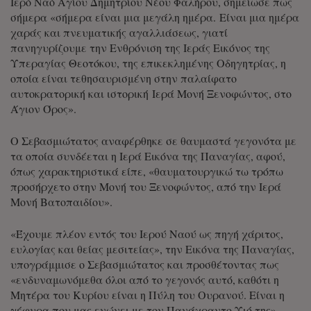
Ιερό Ναό Αγίου Δημητρίου Νέου Φαλήρου, σημείωσε πως
σήμερα «σήμερα είναι μια μεγάλη ημέρα. Είναι μια ημέρα
χαράς και πνευματικής αγαλλιάσεως, γιατί
πανηγυρίζουμε την Ενθρόνιση της Ιεράς Εικόνος της
Υπεραγίας Θεοτόκου, της επικεκλημένης Οδηγητρίας, η
οποία είναι τεθησαυρισμένη στην παλαίφατο
αυτοκρατορική και ιστορική Ιερά Μονή Ξενοφώντος, στο
Άγιον Όρος».
Ο Σεβασμιώτατος αναφέρθηκε σε θαυμαστά γεγονότα με
τα οποία συνδέεται η Ιερά Εικόνα της Παναγίας, αφού,
όπως χαρακτηριστικά είπε, «θαυματουργικώ τω τρόπω
προσήρχετο στην Μονή του Ξενοφώντος, από την Ιερά
Μονή Βατοπαιδίου».
«Έχουμε πλέον εντός του Ιερού Ναού ως πηγή χάριτος,
ευλογίας και θείας μεσιτείας», την Εικόνα της Παναγίας,
υπογράμμισε ο Σεβασμιώτατος και προσθέτοντας πως
«ενδυναμωνόμεθα όλοι από το γεγονός αυτό, καθότι η
Μητέρα του Κυρίου είναι η Πύλη του Ουρανού. Είναι η
γέφυρα που μας ενώνει με τον Πανάχραντο Υιό της»,