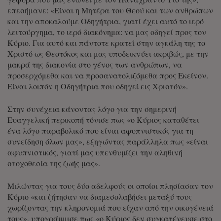
επεσήμανε: «Είναι η Μητέρα του Θεού και των ανθρώπων
και την αποκαλούμε Οδηγήτρια, γιατί έχει αυτό το ιερό
λειτούργημα, το ιερό διακόνημα: να μας οδηγεί προς τον
Κύριο. Για αυτό και πάντοτε κρατεί στην αγκάλη της το
Χριστό ως Θεοτόκος και μας υποδεικνύει ακριβώς, με την
μακρά της διακονία στο γένος των ανθρώπων, να
προσερχόμεθα και να προσανατολιζόμεθα προς Εκείνον.
Είναι λοιπόν η Οδηγήτρια που οδηγεί εις Χριστόν».
Στην συνέχεια κάνοντας λόγο για την σημερινή
Ευαγγελική περικοπή τόνισε πως «ο Κύριος καταθέτει
ένα λόγο παραβολικό που είναι αφυπνιστικός για τη
συνείδηση όλων μας», εξηγώντας παράλληλα πως «είναι
αφυπνιστικός, γιατί μας υπενθυμίζει την αληθινή
στοχοθεσία της ζωής μας».
Μιλώντας για τους δύο αδελφούς οι οποίοι πλησίασαν τον
Κύριο «και ζήτησαν να διαμεσολαβήσει μεταξύ τους
χωρίζοντας την κληρονομιά που είχαν από την οικογένειά
τους», υπογράμμισε πως «ο Κύριος δεν συγκατένευσε στο