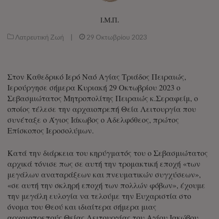
Ι.Μ.Π.
Λατρευτική Ζωή
|
29 Οκτωβρίου 2023
Στον Καθεδρικό Ιερό Ναό Αγίας Τριάδος Πειραιώς,
Ιερούργησε σήμερα Κυριακή 29 Οκτωβρίου 2023 ο
Σεβασμιώτατος Μητροπολίτης Πειραιώς κ.Σεραφείμ, ο
οποίος τέλεσε την αρχαιοπρεπή Θεία Λειτουργία που
συνέταξε ο Άγιος Ιάκωβος ο Αδελφόθεος, πρώτος
Επίσκοπος Ιεροσολύμων.
Κατά την διάρκεια του κηρύγματός του ο Σεβασμιώτατος
αρχικά τόνισε πως σε αυτή την τρομακτική εποχή «των
μεγάλων αναταράξεων και πνευματικών συγχύσεων»,
«σε αυτή την σκληρή εποχή των πολλών φόβων», έχουμε
την μεγάλη ευλογία να τελούμε την Ευχαριστία στο
όνομα του Θεού και ιδιαίτερα σήμερα μιας
αρχαιοπρεπούς Θείας Λειτουργίας του Αγίου Ιακώβου