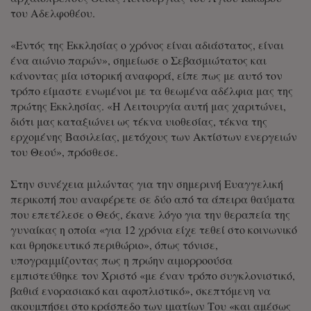
του Αδελφοθέου.
«Εντός της Εκκλησίας ο χρόνος είναι αδιάστατος, είναι
ένα αιώνιο παρών», σημείωσε ο Σεβασμιώτατος και
κάνοντας μία ιστορική αναφορά, είπε πως με αυτό τον
τρόπο είμαστε ενωμένοι με τα θεωμένα αδέλφια μας της
πρώτης Εκκλησίας. «Η Λειτουργία αυτή μας χαριτώνει,
διότι μας καταξιώνει ως τέκνα υιοθεσίας, τέκνα της
ερχομένης Βασιλείας, μετόχους των Ακτίστων ενεργειών
του Θεού», πρόσθεσε.
Στην συνέχεια μιλώντας για την σημερινή Ευαγγελική
περικοπή που αναφέρετε σε δύο από τα άπειρα θαύματα
που επετέλεσε ο Θεός, έκανε λόγο για την θεραπεία της
γυναίκας η οποία «για 12 χρόνια είχε τεθεί στο κοινωνικό
και θρησκευτικό περιθώριο», όπως τόνισε,
υπογραμμίζοντας πως η πρώην αιμορροούσα
εμπιστεύθηκε τον Χριστό «με έναν τρόπο συγκλονιστικό,
βαθιά ενορασιακό και αφοπλιστικό», σκεπτόμενη να
ακουμπήσει στο κράσπεδο των ιματίων Του «και αμέσως