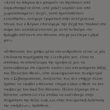
«Αυτά τα δάκρυα δεν μπορούν να πηγάσουν από
σαρκοποιημένα όντα, από χοϊκές καρδιές και από
χωματοποιημένες ψυχές, γιατί προϋποθέτουν
ευαισθησία», ανέφερε εμφατικά στην συνέχεια και
τόνισε πως ο Κύριος επανέφερε την ψυχή του παιδιού στο
σώμα του, καταδεικνύοντας με αυτό το θαύμα «το
θρίαμβο απέναντι στο θάνατο, στο μεγαλύτερο εχθρό
μας».
«Ο Θάνατος που μπήκε μέσα στο ανθρώπινο γένος ως μία
επείσακτη παράχρηση της ελευθερίας μας, είναι το
απότοκο, το αποτέλεσμα της αρνήσεώς μας να
κατανοήσουμε ότι είμαστε εικόνες και απεικάσματα δόξης
του Παναγίου Θεού», είπε ολοκληρώνοντας το κήρυγμά
του ο Σεβασμιώτατος, τονίζοντας πως δεν υπήρχε άλλος
τρόπος να νικηθεί ο θάνατος «παρά ο ίδιος ο Θεός να τον
νικήσει με τον δικό Του θάνατο». Πλέον ξέρουμε ότι ο
θάνατος «αποτελεί ένα στάδιο να εισέλθουμε στην
πληρότητα της θείας ζωής και στην πνευματική διάσταση
της υπάρξεως», πρόσθεσε.