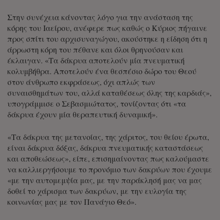
Στην συνέχεια κάνοντας λόγο για την ανάσταση της
κόρης του Ιαείρου, ανέφερε πως καθώς ο Κύριος πήγαινε
προς σπίτι του αρχισυναγώγου, ακούστηκε η είδηση ότι η
άρρωστη κόρη του πέθανε και όλοι θρηνούσαν και
έκλαιγαν. «Τα δάκρυα αποτελούν μία πνευματική
κολυμβήθρα. Αποτελούν ένα θεσπέσιο δώρο του Θεού
στον άνθρωπο εκφράσεως, όχι απλώς των
συναισθημάτων του, αλλά καταθέσεως όλης της καρδιάς»,
υπογράμμισε ο Σεβασμιώτατος, τονίζοντας ότι «τα
δάκρυα έχουν μία θεραπευτική δυναμική».
«Τα δάκρυα της μετανοίας, της χάριτος, του θείου έρωτα,
είναι δάκρυα δόξας, δάκρυα πνευματικής καταστάσεως
και αποθεώσεως», είπε, επισημαίνοντας πως καλούμαστε
να καλλιεργήσουμε το προνόμιο των δακρύων που έχουμε
«με την αυτομεμψία μας, με την παράκλησή μας να μας
δοθεί το χάρισμα των δακρύων, με την ευλογία της
κοινωνίας μας με τον Πανάγιο Θεό».