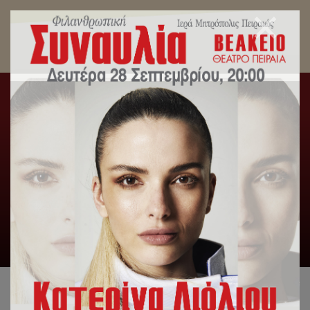
Ο Σεβασμιώτατος Μητροπολίτης Πειραιώς
κ.Σεραφείμ στον Ιερό Ναό Αγίου Σπυρίδωνος.
Αρχική
/
Λατρευτική Ζωή
/
Ο Σεβασμιώτατος
Μητροπολίτης Πειραιώς κ.Σεραφείμ στον Ιερό Ναό Αγίου