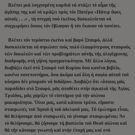
Βλέπει μιά λογχισμένη καρδιά νά στάζει τό αἷμα τῆς
ἀγάπης της καί νά κράζει πρός τόν Πατέρα «Πάτερ ἄφες
αὐτοῖς . . .» , τή στιγμή πού ἐκεῖνος δυσκολεύεται νά
συγχωρήσει ὅσους τόν ἔβλαψαν ἤ τόν ἔκαναν νά πονέσει.
Βλέπει τόν τεράστιο ἐκεῖνο καί βαρύ Σταυρό, ἀλλά
δυσκολεύεται νά σηκώσει τούς πολύ ἐλαφρύτερους σταυρούς
τῶν δυκολιῶν καί τῶν προβλημάτων αὐτῆς τῆς ὀλιγόχρονης
διαδρομῆς στή γήϊνη πραγματικότητα. Μέ ἄλλα λόγια,
διαβάζει ἐκεῖ στό Σταυρό τοῦ Κυρίου ὅσα κανένα βιβλίο,
κανένα πανεπιστήμιο, ὅσα ἀκόμα καί ὅλη ἡ σοφία αὐτοῦ τοῦ
κόσμου δέν μποροῦν νά διδάξουν. Διαβάζει ὅτι «ὅποιος μᾶς
παραδίδει στό Σταυρό, μᾶς ἀποθέτει στήν ἀγκαλιά τῆς Ἁγίας
Τριάδος, μᾶς χαρίζει τό εἰσιτήριο γιά τήν αἰώνια
μακαριότητα. Ὅλοι μας, κατά κάποιο τρόπο, εἴμαστε
σταυρωτές τοῦ Ἰησοῦ ἤ τοῦ ἀδελφοῦ μας. Τό ἐρώτημα εἶναι,
θά θελήσουμε ἀπό σταυρωτές νά γίνουμε σταυρωμένοι; Ἄν
τό θελήσουμε, θά ζήσουμε τή βασιλεία τοῦ Θεοῦ αἰώνια καί
θά τήν κάνουμε γνωστή καί στήν ἐποχή μας καί στό