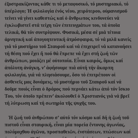
ἐξοστρακίζοντας κάθε τι τό μεταφυσικό, τό μυστηριακό, τό
ὑπέρλογο; Ἡ φιλολογία ἑνός νέου, χειρότερου, οὑμανισμοῦ
τείνει νά γίνει καθεστώς καί ὁ ἄνθρωπος κινδυνεύει νά
ἐγκλωβιστεῖ στά τείχη τῶν ἐπιτευγμάτων του, τά ὁποῖα
τελικά, θά τόν συντρίψουν. Φυσικά, μέσα σέ μιά τέτοια
ἀρνητική καί ἀπογοητευτική ἀτμόσφαιρα, τό νά μιλᾶ κανείς
γιά τό μυστήριο τοῦ Σταυροῦ καί νά ἐπιχειρεῖ νά κατανοήσει
τή θέση πού ἔχει ἤ πού θά ἔπρεπε νά ἔχει στή ζωή τῶν
ἀνθρώπων, μοιάζει μέ οὐτοποία. Εἶναι καιρός, ὅμως καί
ἀπόλυτη ἀνάγκη, ν’ ἀφήσουμε πιά αὐτή τήν ἄκαρπη
φιλολογία, γιά νά πλησιάσουμε, ὅσο τὀ ἐπιτρέπουν οἱ
ἀσθενεῖς μας δυνάμεις, τό μυστήριο τοῦ Σταυροῦ καί νά
δοῦμε ποιός εἶναι ὁ δρόμος πού περνάει κάτω ἀπό τόν ἴσκιο
Του, τόν ὁποῖο πρέπειν’ ἀκολουθεῖ ὁ Χριστιανός γιά νά βρεῖ
τή λύτρωση καί τή σωτηρία τῆς ψυχῆς του.
Ἡ ζωή τοῦ ἀνθρώπου σ’ αὐτό τόν κόσμο καί δή ἡ ζωή τοῦ
πιστοῦ εἶναι σταυρική, εἶναι μία πορεία ἔντονης ἀγωνίας,
πολύμοχθου ἀγῶνα, προσπαθειῶν, ἐνστάσεων, πτώσεων καί