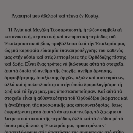
Ἀγαπητοὶ μου ἀδελφοί καί τέκνα ἐν Κυρίῳ,
Ἡ Ἁγία καί Μεγάλη Τεσσαρακοστή, ἡ πλέον συμβολική
κατανυκτική, περιεκτική καί πνευματική περίοδος τοῦ
Ἐκκλησιαστικοῦ βίου, προβάλλεται ἀπό τήν Ἐκκλησία μας
ὡς μιά κορυφαία εὐκαιρία ἐπαναπροσέγγισης τοῦ καθενός
μας στήν οὐσία καί στίς λεπτομέριες τῆς Ὀρθόδοξης πίστης
καί ζωῆς. Εἶναι ἕνας τρόπος νά βιώσουμε αὐτά τά στοιχεῖα,
ἀπό τά ὁποῖα τό πνεῦμα τῆς ἐποχῆς, πνεῦμα ἄρνησης,
ἀμφισβήτησης, ἀπαξίωσης ἀρχῶν, ἀξιῶν καί πιστευμάτων,
άλλά καί ἡ πολυπλοκότητα στήν ὁποία δρομολογήσαμε τή
ζωή καί τά ἔργα μας, μᾶς ἀποστασιοποίησαν. Καί αὐτά τά
στοιχεῖα εἶναι ἡ αὐθεντικότητα τοῦ Ὀρθοδόξου βιώματος καί
ἡ άναζήτηση τῆς προσωπικῆς μας αὐτοσυνειδησίας, ὅπως
ἐκφράζονται μέσα ἀπό τό ἀσκητικό πνεῦμα, τό ξεχωριστό
λατρευτικό τυπικό τῆς περιόδου, ἀλλά καί τά ἐφόδια μέ τά
ὁποῖα μᾶς ὅπλισε ἡ Ἐκκλησία μας προκειμένου ν’
ἀνταπεξέλθουμε στίς ἀπαιτήσεις τῆς συμμετοχῆς στό στίβο