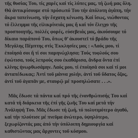
τῆς θυσίας Του, τίς χαρές καί τίς λύπες μας, τή ζωή μας ὅλη.
Θά ἀντικρίσουμε στό πρόσωπό Του τήν ἀπόλυτη ἀγάπη, τήν
ἄκρα ταπείνωση, τήν ἔσχατη κένωση. Καί ἴσως, νιώθοντας
τό ἔλλειμμα τῆς εἰλικρίνειάς μας ἤ καί τόν ἔλεγχο τῆς
προσποιητῆς, πολλές φορές, εὐσεβειάς μας, ἀκούσουμε τό
δίκαιο παράπονό Του, ὅπως θ’ ἀκουστεῖ τό βράδυ τῆς
Μεγάλης Πέμπτης στίς Ἐκκλησίες μας : «Λαός μου, τί
ἐποίησά σοι ἤ τί σοι παρηνώχλησα; Τούς τυφλούς σου
ἐφώτισα, τούς λεπρούς σου ἐκαθάρισα, ἄνδρα ὄντα ἐπί
κλίνης ἠνωρθωσάμην. Λαός μου, τί ἐποίησά σοι καί τί μοι
ἀνταπέδωκας; Ἀντί τοῦ μάννα χολήν, ἀντί τοῦ ὕδατος ὄξος,
ἀντί τοῦ ἀγαπᾶν με, σταυρῷ μέ προσηλώσατε . . .».
Μᾶς ἔδωσε τά πάντα καί πρό τῆς ἐνανθρώπισής Του καί
κατά τή διάρκεια τῆς ἐπί γῆς ζωῆς Του καί μετά τήν
Ἀνάληψή Του. Μᾶς ἔδωσε τή ζωή, τό πολυτιμότερο ἀγαθό,
καί τήν πλούτισε μέ πνεῦμα ἀνώτερο, ὑψηλότερο,
ξεχωρίζοντάς μας ἀπό τήν ὑπόλοιπη δημιουργία καί
καθιστῶντας μας ἄρχοντες τοῦ κόσμου.