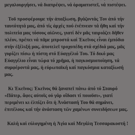
μεγαλουργήσει, νά διαπρέψει, νά ὁραματιστεῖ, νά πιστέψει.
Τοῦ προσφέρουμε τήν ἀπαξίωση, βγάζοντάς Τον ἀπό τήν
ταυτότητά μας, ἀπό τίς ἀρχές πού ἐνέπνεαν τά ἤθη καί τήν
πολιτεία μας τόσους αἰῶνες, γιατί δέν μᾶς ταιριάζει δῆθεν
πλέον, πρέπει νά πᾶμε μπροστά καί Ἐκεῖνος εἶναι ἐμπόδιο
στήν ἐξέλιξή μας, ἀποτελεῖ τροχοπέδη στά σχέδιά μας, μᾶς
γυρίζει πίσω ἡ πίστη στό Εὐαγγέλιό Του. Τό δικό μας
Εὐαγγέλιο εἶναι τώρα τό χρῆμα, ἡ παγκοσμιοποίηση, τά
συμφέροντά μας, ἡ εὐρωπαϊκή καί παγκόσμια καταξίωσή
μας.
Κι Ἐκεῖνος; Ἐκεῖνος θά ξαναπεῖ πάνω ἀπό τό Σταυρό
«Πάτερ, ἄφες αὐτοῖς οὐ γάρ οἴδασι τί ποιοῦσι», γιατί
περιμένει κι ἐλπίζει ὅτι ἡ Ἀνάστασή Του θά σημάνει,
ἐπιτέλους καί τήν ἀνάσταση τῶν χαμένων συνειδήσεων μας.
Καλ
ὴ
κα
ὶ
ε
ὐ
λογημένη
ἡ
Ἁ
γία κα
ὶ
Μεγάλη Τεσσαρακοστή !