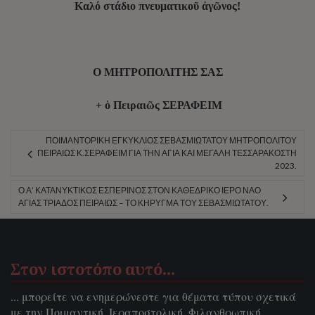
Καλό στάδιο πνευματικοῦ ἀγῶνος!
Ο ΜΗΤΡΟΠΟΛΙΤΗΣ ΣΑΣ
+ ὁ Πειραιῶς ΣΕΡΑΦΕΙΜ
ΠΟΙΜΑΝΤΟΡΙΚΉ ΕΓΚΎΚΛΙΟΣ ΣΕΒΑΣΜΙΩΤΆΤΟΥ ΜΗΤΡΟΠΟΛΊΤΟΥ
ΠΕΙΡΑΙΏΣ Κ.ΣΕΡΑΦΕΊΜ ΓΙΑ ΤΗΝ ΑΓΊΑ ΚΑΙ ΜΕΓΆΛΗ ΤΕΣΣΑΡΑΚΟΣΤΉ
2023.
Ο Α’ ΚΑΤΑΝΥΚΤΙΚΌΣ ΕΣΠΕΡΙΝΌΣ ΣΤΟΝ ΚΑΘΕΔΡΙΚΌ ΙΕΡΌ ΝΑΌ
ΑΓΊΑΣ ΤΡΙΆΔΟΣ ΠΕΙΡΑΙΏΣ – ΤΟ ΚΉΡΥΓΜΑ ΤΟΥ ΣΕΒΑΣΜΙΩΤΆΤΟΥ.
Στον ιστοτόπο αυτό…
... μπορείτε να ενημερώνεστε για θέματα τύπου σχετικά
με την Ποιμαντική, Ιεραποστολική, Φιλανθρωπική,