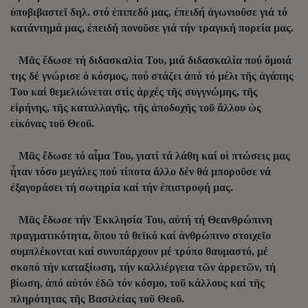
ὑποβιβαστεῖ δηλ. στό ἐπιπεδό μας, ἐπειδή ἀγωνιοῦσε γιά τό
κατάντημά μας, ἐπειδή πονοῦσε γιά τήν τραγική πορεία μας.
Μᾶς ἔδωσε τή διδασκαλία Του, μιά διδασκαλία πού ὅμοιά
της δέ γνώρισε ὁ κόσμος, πού στάζει ἀπό τό μέλι τῆς ἀγάπης
Του καί θεμελιώνεται στίς ἀρχές τῆς συγγνώμης, τῆς
εἰρήνης, τῆς καταλλαγῆς, τῆς ἀποδοχῆς τοῦ ἄλλου ὡς
εἰκόνας τοῦ Θεοῦ.
Μᾶς ἔδωσε τό αἷμα Του, γιατί τά λάθη καί οἱ πτώσεις μας
ἦταν τόσο μεγάλες πού τίποτα ἄλλο δέν θά μποροῦσε νά
ἐξαγοράσει τή σωτηρία καί τήν ἐπιστροφή μας.
Μᾶς ἔδωσε τήν Ἐκκλησία Του, αὐτή τή Θεανθρώπινη
πραγματικότητα, ὅπου τό θεϊκό καί ἀνθρώπινο στοιχεῖο
συμπλέκονται καί συνυπάρχουν μέ τρόπο θαυμαστό, μέ
σκοπό τήν καταξίωση, τήν καλλιέργεια τῶν ἀρρετῶν, τή
βίωση, ἀπό αὐτόν ἐδῶ τόν κόσμο, τοῦ κάλλους καί τῆς
πληρότητας τῆς Βασιλείας τοῦ Θεοῦ.