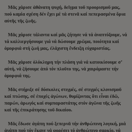
Μᾶς χάρισε ἀθάνατη ψυχή, δεῖγμα τοῦ προορισμοῦ μας,
πού καμία σχέση δέν ἔχει μέ τά στενᾶ καί πεπερασμένα ὅρια
αὐτῆς τῆς ζωῆς.
Μᾶς χάρισε τάλαντα καί μᾶς ζήτησε νά τά ἀναπτύξουμε, νά
τά καλλιεργήσουμε γιά νά δώσουμε χρῶμα, ποιότητα καί
ὀμορφιά στή ζωή μας, ἐλάχιστη ἔνδειξη εὐχαριστίας.
Μᾶς χάρισε ὁλόκληρη τήν πλάση γιά νά κατοικίσουμε σ’
αὐτή, νά ζήσουμε ἀπό τόν πλοῦτο της, νά χαιρόμαστε τήν
ὀμορφιά της.
Μᾶς στήριξε σέ δύσκολες στιγμές, σέ στιγμές κλονισμοῦ
καί πτώσης, σέ ἐποχές ἀγώνων, θυμίζοντας ὅτι εἶναι ἐδῶ,
παρών, ἀρωγός καί συμπαραστάτης στόν ἀγῶνα τῆς ζωῆς
καί τῆς ἐπικράτησης τοῦ δικαίου.
Μᾶς ἔδωσε ἀγάπη πού ξεπερνᾶ τήν ἀνθρώπινη λογική, μιά
ἀγάπη πού τόν ἔκανε νά φορέσει τό ἀνθρώπινο σαρκίο, νά