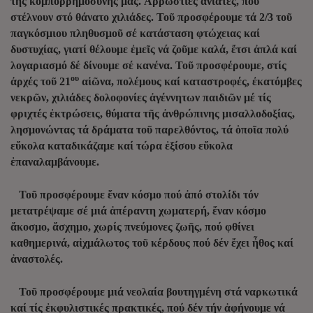
τῆς κομπορρημοσύνης μας. Ἀρρώστιες ἀνίατες, πού
στέλνουν στό θάνατο χιλιάδες. Τοῦ προσφέρουμε τά 2/3 τοῦ
παγκόσμιου πληθυσμοῦ σέ κατάσταση φτώχειας καί
δυστυχίας, γιατί θέλουμε ἐμεῖς νά ζοῦμε καλά, ἔτσι ἀπλά καί
λογαριασμό δέ δίνουμε σέ κανένα. Τοῦ προσφέρουμε, στίς
ου
ἀρχές τοῦ 21
αἰῶνα, πολέμους καί καταστροφές, ἐκατόμβες
νεκρῶν, χιλιάδες δολοφονίες ἀγέννητων παιδιῶν μέ τίς
φριχτές ἐκτρώσεις, θύματα τῆς ἀνθρώπινης μισαλλοδοξίας,
λησμονώντας τά δράματα τοῦ παρελθόντος, τά ὁποῖα πολύ
εὔκολα καταδικάζαμε καί τώρα ἐξίσου εὔκολα
ἐπαναλαμβάνουμε.
Τοῦ προσφέρουμε ἕναν κόσμο πού ἀπό στολίδι τόν
μετατρέψαμε σέ μιά ἀπέραντη χωματερή, ἕναν κόσμο
ἄκοσμο, ἄσχημο, χωρίς πνεύμονες ζωῆς, πού φθίνει
καθημερινά, αἰχμάλωτος τοῦ κέρδους πού δέν ἔχει ἦθος καί
ἀναστολές.
Τοῦ προσφέρουμε μιά νεολαία βουτηγμένη στά ναρκωτικά
καί τίς ἐκφυλιστικές πρακτικές, πού δέν τήν ἀφήνουμε νά