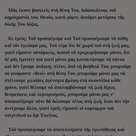
Μᾶς ἐκανε βασιλεῖς στή θέση Του, διδασκάλους τοῦ
κηρύγματός του, Θεούς, κατά χάριν, δυνάμει μετόχους τῆς
δικῆς Του δόξας.
Κι ἐμεῖς; Τοῦ προσφέραμε καί Τοῦ προσφέρουμε τά πάθη
καί τόν ἐγωϊσμό μας. Τοῦ λέμε ὅτι δέ χωρᾶ πιά στή ζωή μας,
γιατί εἴμαστε αὐτάρκεις, ἱκανοί νά προχωρήσουμε μόνοι, ὅτι
δέ μᾶς ἐμπνέει πιά γιατί μόνοι μας κατακτήσαμε τά πάντα
καί δέν ἔχουμε ἀνάγκη, πλέον, ἀπό τή βοήθειά Του, μποροῦμε
νά γινόμαστε «θεοί» στή θέση Του, μποροῦμε μόνοι μας νά
στέλνουμε χιλιάδες ἀγέννητα βρέφη στά σκουπίδια κάθε
χρόνο, γιατί θέλουμε νά ἀπολαμβάνουμε τή ζωή δίχως
δεσμεύσεις καί περιορισμούς, μποροῦμε μόνοι μας ν’
ἀποφασίζουμε πότε θά δώσουμε τέλος στή ζωή, ὅταν δέν τήν
ἀντέχουμε ἄλλο, γιατί ἐμεῖς εἴμαστε οἱ κυρίαρχοι τοῦ
παιχνιδιοῦ κι ὄχι Ἐκεῖνος.
Τοῦ προσφέρουμε τά ἀποτελέσματα τῆς ἐγωπάθειας καί