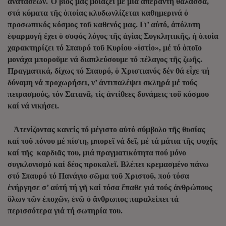
ἀνατάσεων. Ὁ βίος μας μοιάζει μέ μιά ἀπέραντη θάλασσα,
στά κύματα τῆς ὁποίας κλυδωνλίζεται καθημερινά ὁ
προσωπικός κόσμος τοῦ καθενός μας. Γι’ αὐτό, ἀπόλυτη
ἐφαρμογή ἔχει ὁ σοφός λόγος τῆς ἁγίας Συγκλητικῆς, ἡ ὁποία
χαρακτηρίζει τό Σταυρό τοῦ Κυρίου «ἱστίο», μέ τό ὁποῖο
μονάχα μποροῦμε νά διαπλεύσουμε τό πέλαγος τῆς ζωῆς.
Πραγματικά, δίχως τό Σταυρό, ὁ Χριστιανός δέν θά εἶχε τή
δύναμη νά προχωρήσει, ν’ ἀντιπαλέψει σκληρά μέ τούς
πειρασμούς, τόν Σατανᾶ, τίς ἀντίθεες δυνάμεις τοῦ κόσμου
καί νά νικήσει.
Ἀτενίζοντας κανείς τό μέγιστο αὐτό σύμβολο τῆς θυσίας
καί τοῦ πόνου μέ πίστη, μπορεῖ νά δεῖ, μέ τά μάτια τῆς ψυχῆς
καί τῆς καρδιᾶς του, μιά πραγματικότητα πού μόνο
συγκλονισμό καί δέος προκαλεῖ. Βλέπει κρεμασμένο πάνω
στό Σταυρό τό Πανάγιο σῶμα τοῦ Χριστοῦ, πού τόσα
ἐνήργησε σ’ αὐτή τή γῆ καί τόσα ἔπαθε γιά τούς ἀνθρώπους
ὅλων τῶν ἐποχῶν, ἐνῶ ὀ ἄνθρωπος παραλείπει τά
περισσότερα γιά τή σωτηρία του.