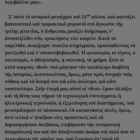
περιβάλλον μας».
ου
Σ’ αὐτό τό ἱστορικό μεταίχμιο τοῦ 21
αἰῶνα, πού φαντάζει
βασανιστικό καί τρομακτικό μπροστά στό ἄγνωστο τῆς
τρίτης χιλιετίας, ὁ ἄνθρωπος μοιάζει ἀνήμπορος ν’
ἀνταπεξέλθει στίς προκλήσεις τῶν καιρῶν. Κατά τό
παρελθόν, ἀναζήτησε ποικίλα στηρίγματα, προσπαθώντας νά
γαντζωθεῖ καί ν’ αὐτοεπιβεβαιωθεῖ. Ἡ φιλοσοφία, οἱ τέχνες, ὁ
πολιτισμός, ὁ ἀθλητισμός, ἡ πολιτική, τό χρῆμα, ἦταν οἱ
κατά καιρούς «θεοί» πού μάγεψαν τόν ταλαίπωρο διαβάτη
τῆς ἱστορίας, ἰκανοποιώντας, ὅμως, μόνο πρός στιγμήν τούς
πόθους καί τά ὄνειρά του γιά κάτι ἀνώτερο, γιά κάτι
ποιοτικότερο. Στήν ἐποχή μας αὐτοί οἱ «θεοί» ἔχουν ἀλλάξει
καί τή θέση τους πῆραν τά τεχνολογικά ἐπιτεύγματα, ἡ
ἠλεκτρονική τεχνολογία, ἡ ἐξερεύνηση τοῦ διαστήματος, πού
μετατράπηκαν σέ αὐτοσκοπό. Οἱ καταστάσεις αὐτές, ὅμως,
ἀντί τελικά ν’ ἀνοίξουν νέες προοπτικές καί νά
δημιουργήσουν διεξόδους, ἐπιβάρυναν τήν πνευματική
ἀποχαύνωσή του καί τόν ἀποξένωσαν ἀκόμα πιό πολύ ἀπο τό
περιεχόμενο τῆς οὐσίας του, πού ξεφεύγει ἀπ’ αὐτά τά