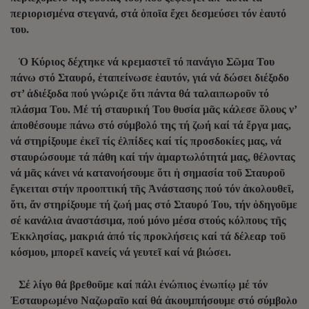
περιορισμένα στεγανά, στά ὁποῖα ἔχει δεσμεύσει τόν ἑαυτό
του.
Ὁ Κύριος δέχτηκε νά κρεμαστεῖ τό πανάγιο Σῶμα Του
πάνω στό Σταυρό, ἐταπείνωσε ἑαυτόν, γιά νά δώσει διέξοδο
στ’ ἀδιέξοδα πού γνώριζε ὅτι πάντα θά ταλαιπωροῦν τό
πλάσμα Του. Μέ τή σταυρική Του θυσία μᾶς κάλεσε ὅλους ν’
ἀποθέσουμε πάνω στό σύμβολό της τή ζωή καί τά ἔργα μας,
νά στηρίξουμε ἐκεῖ τίς ἐλπίδες καί τίς προσδοκίες μας, νά
σταυρώσουμε τά πάθη καί τήν ἁμαρτωλότητά μας, θέλοντας
νά μᾶς κάνει νά κατανοήσουμε ὅτι ἡ σημασία τοῦ Σταυροῦ
ἔγκειται στήν προοπτική τῆς Ἀνάστασης πού τόν ἀκολουθεῖ,
ὅτι, ἄν στηρίξουμε τή ζωή μας στό Σταυρό Του, τήν ὁδηγοῦμε
σέ κανάλια ἀναστάσιμα, πού μόνο μέσα στούς κόλπους τῆς
Ἐκκλησίας, μακριά ἀπό τίς προκλήσεις καί τά δέλεαρ τοῦ
κόσμου, μπορεῖ κανείς νά γευτεῖ καί νά βιώσει.
Σέ λίγο θά βρεθοῦμε καί πάλι ἐνώπιος ἐνωπίῳ μέ τόν
Ἐσταυρωμένο Ναζωραῖο καί θά ἀκουμπήσουμε στό σύμβολο