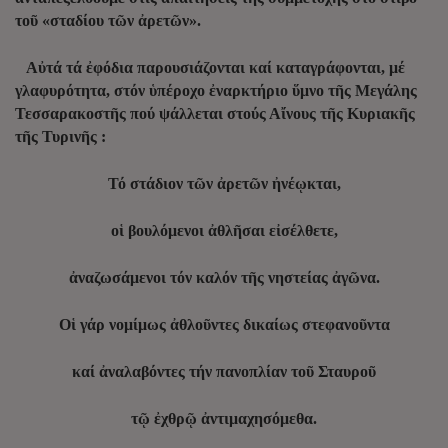
τοῦ «σταδίου τῶν ἀρετῶν».
Αὐτά τά ἐφόδια παρουσιάζονται καί καταγράφονται, μέ
γλαφυρότητα, στόν ὑπέροχο ἐναρκτήριο ὕμνο τῆς Μεγάλης
Τεσσαρακοστῆς πού ψάλλεται στούς Αἴνους τῆς Κυριακῆς
τῆς Τυρινῆς :
Τό στάδιον τῶν ἀρετῶν ἠνέῳκται,
οἱ βουλόμενοι ἀθλῆσαι εἰσέλθετε,
ἀναζωσάμενοι τόν καλόν τῆς νηστείας ἀγῶνα.
Οἱ γάρ νομίμως ἀθλοῦντες δικαίως στεφανοῦντα
καί ἀναλαβόντες τήν πανοπλίαν τοῦ Σταυροῦ
τῷ ἐχθρῷ ἀντιμαχησόμεθα.