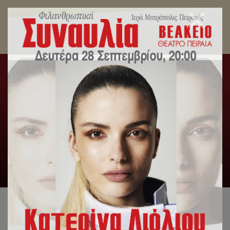
Μητροπολίτης Πειραιώς: Στα ονόματα των
Αγίων Σοφίας, Πίστεως, Ελπίδος και Αγάπης
συμπυκνώνεται όλο το πνευματικό και ηθικό
περιεχόμενο του αληθινού ανθρώπου.
Αρχική
/
Λατρευτική Ζωή
/
Μητροπολίτης Πειραιώς: Στα
ονόματα των Αγίων Σοφίας, Πίστεως, Ελπίδος και Αγάπης
συμπυκνώνεται όλο το πνευματικό και ηθικό περιεχόμενο του