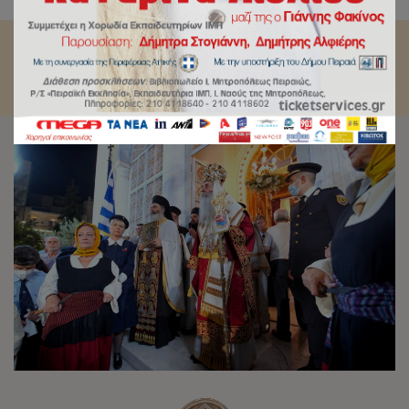
αληθινού ανθρώπου.