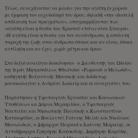
Τέλος, συνεχίζοντας να μιλάει για την αγάπη ξεχώρισε
με έμφαση τον εκχυδαϊσμό του όρου, δηλαδή «την ιδιοτελή
απόλαυση των πραγμάτων», υπογραμμίζοντας πως
«αγάπη είναι η θυσία του Χριστού επάνω στον Σταυρό».
«Η αγάπη είναι η θυσία για τον συνάνθρωπο, η απόλυτη
παροχή της ζωής στον άνθρωπο όποιος και αν είναι, όποια
αντίληψη και αν έχει, χωρίς μέτρο και όριο».
Στο δεξιό αναλόγιο διακόνησαν ο Διευθυντής του Ωδείου
της Ιεράς Μητροπόλεως Φθιώτιδος «Ρωμανός ο Μελωδός»,
καθηγητής Βυζαντινής Μουσικής και διδάκτωρ
μουσικολογίας κ.Ανδρέας Ιωακείμ και οι συνεργάτες του.
Παρέστησαν η Υφυπουργός Εργασίας και Κοινωνικών
Υποθέσεων κα Δόμνα Μιχαηλίδου, ο Υφυπουργός
Ναυτιλίας και Νησιωτικής Πολιτικής κ.Κωνσταντίνος
Κατσαφάδος, οι Βουλευτές Γιάννης Μελάς και Νικόλαος
Μανωλάκος, ο Δήμαρχος Πειραιά κ.Ιωάννης Μώραλης, οι
Αντιδήμαρχοι Γρηγόρης Καψοκόλης, Δημήτρης Καρύδης,
Δημήτρης Αράπης, Κυριακή Μπουρδάκου, Αντωνία