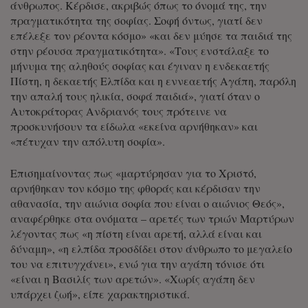
άνθρωπος. Κέρδισε, ακριβώς όπως το όνομά της, την
πραγματικότητα της σοφίας. Σοφή όντως, γιατί δεν
επέλεξε τον ρέοντα κόσμο» «και δεν μύησε τα παιδιά της
στην ρέουσα πραγματικότητα». «Τους ενστάλαξε το
μήνυμα της αληθούς σοφίας και έγιναν η ενδεκαετής
Πίστη, η δεκαετής Ελπίδα και η εννεαετής Αγάπη, παρόλη
την απαλή τους ηλικία, σοφά παιδιά», γιατί όταν ο
Αυτοκράτορας Ανδριανός τους πρότεινε να
προσκυνήσουν τα είδωλα «εκείνα αρνήθηκαν» και
«πέτυχαν την απόλυτη σοφία».
Επισημαίνοντας πως «μαρτύρησαν για το Χριστό,
αρνήθηκαν τον κόσμο της φθοράς και κέρδισαν την
αθανασία, την αιώνια σοφία που είναι ο αιώνιος Θεός»,
αναφέρθηκε στα ονόματα – αρετές των τριών Μαρτύρων
λέγοντας πως «η πίστη είναι αρετή, αλλά είναι και
δύναμη», «η ελπίδα προσδίδει στον άνθρωπο το μεγαλείο
του να επιτυγχάνει», ενώ για την αγάπη τόνισε ότι
«είναι η Βασιλίς των αρετών». «Χωρίς αγάπη δεν
υπάρχει ζωή», είπε χαρακτηριστικά.