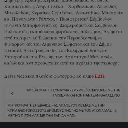
Καρακατσάνη, Αθηνά Γλύκα – Χαρβαλάκου, Λεωνίδας
Μανωλάκος, Κυριάκος Σιγαλάκος, Αναστάσιος Μακαριάν
και Παναγιώτης Ρέππας, η Περιφερειακή Σύμβουλος
Ευγενία Μπαρμπαγιάννη, Διαμερισματικοί Σύμβουλοι,
Πολιτευτές, εκπρόσωποι φορέων της πόλης μας, Αγήματα
από το Λιμενικό Σώμα και την Πυροσβεστική, οι
Φιλαρμονικές του Λιμενικού Σώματος και του Δήμου
Πειραιά, Αντιπροσωπείες του Ελληνικού Ερυθρού
Σταυρού και της Ένωσης των Απανταχού Μανιατών,
καθώς και αντιπροσωπείες από τα σχολεία της περιοχής.
Δείτε video και πλούσιο φωτογραφικό υλικό
ΕΔΩ
.
ΑΦΙΕΡΩΜΑΤΙΚΉ ΣΥΝΑΥΛΊΑ «ΣΜΥΡΝΈΪΚΟ ΜΙΝΌΡΕ» ΜΕ ΤΗΝ
ΓΛΥΚΕΡΊΑ ΚΑΙ ΤΟΝ ΠΑΝΤΕΛΉ ΘΑΛΑΣΣΙΝΌ.
ΜΗΤΡΟΠΟΛΊΤΗΣ ΠΕΙΡΑΙΏΣ: «ΑΣ ΛΙΤΑΝΕΎΟΥΜΕ ΜΑΖΊ ΜΕ ΤΗΝ
ΚΥΡΊΑ ΘΕΟΤΌΚΟ ΣΤΟΥΣ ΔΡΌΜΟΥΣ ΤΗΣ ΓΗΣ ΜΕ ΤΟΝ ΑΓΏΝΑ ΜΑΣ,
ΜΕ ΤΗΝ ΠΊΣΤΗ ΜΑΣ, ΜΕ ΤΗΝ ΕΛΠΊΔΑ ΜΑΣ».