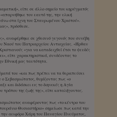
αματική», είπε σε άλλο σημείο του κηρύγματός
 «απαρνήθηκε τον εαυτό της, την υλική
πάνω στα ίχνη του Σταυρωμένου Χριστού».
μας», πρόσθεσε.
ας», αναφέρθηκε σε χθεσινό γεγονός που συνέβη
ξου Ναού του Πατριαρχείου Αντιοχείας. «Ήρθαν
ριστιανούς «για να καταδειχθεί έτσι το ψευδές
ει», είπε χαρακτηριστικά, συνδέοντας το
ην Εθνική μας ταυτότητα.
ματά του «και πως πρέπει να τα θεραπεύσει
υ ο Σεβασμιώτατος, θυμίζοντας πως «ο
ξε και διδάσκει εις το διηνεκές η Αγία
υ τρόπου της ζωής της», είπε καταλήγοντας.
εβασμιώτατος αναφέροντας πως «το κέντρο του
επουράνιο Θυσιαστήριο» σημείωσε πως κατά την
ν την αειφόρο Χάρη του Παναγίου Πνεύματος,