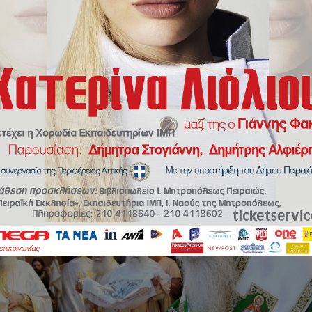
κευής στην Ιερά Μητρόπολη Πειραιώς. Ακολουθία επί διασαλεύσει Αγίας