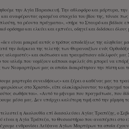
θούμε την Αγία Παρασκευή. Την αθλοφόρο και μάρτυρα, την ι
 και αναφέροντας ορισμένα στοιχεία του βίου της, τόνισε πως
πλούτη, τα ρέοντα πράγματα», «πήρε το Σταυρό και βάδισε ε
ό ορόσημο και ελκύει και εμπνέει, οδηγεί και διδάσκει όλους 
«δεν είναι μακριά αυτός ο τρόπος αποδείξεως της αληθείας μ
κατά την διάρκεια της τελετής των Θυρανοιξίων ενός Ορθοδό
υς ισλαμιστές» και σκότωσαν και τραυμάτισαν αδελφούς μας Χ
 του ισλάμ που νομίζουν κάποιοι αφελείς ότι μπορεί να υπάρξ
ς των Νεομαρτύρων μας οι οποίοι διακράτησαν την πίστη και τ
υμε μαρτυρία συνειδήσεως» και ξέρει ο καθένας μας τα τραύ
 αφιερώσεως στο Χριστό», είπε ολοκληρώνοντας το κήρυγμά το
 ούτος σωθήσεται». «Αυτό το μήνυμα που πραγμάτωσε, που δίδα
ουμε μέσα μας. Δεν υπάρχει καλύτερη τιμή από την μίμηση το
 τελεστεί η Ακολουθία επί διασαλεύσει Αγίας Τραπέζης, ο Σ
ύ είναι η Αγία Τράπεζα, το Θυσιαστήριο που αναπέμπει στο 
 «έχουμε ενθρονίσει Λείψανα Αγίων Μαρτύρων τα οποία έχου