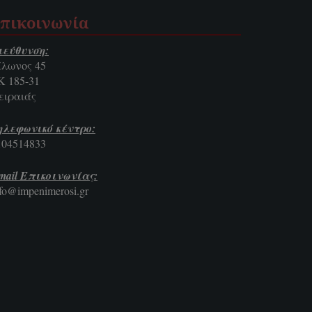
πικοινωνία
ιεύθυνση:
ίλωνος 45
Κ 185-31
ειραιάς
ηλεφωνικό κέντρο:
104514833
mail Επικοινωνίας:
nfo@impenimerosi.gr