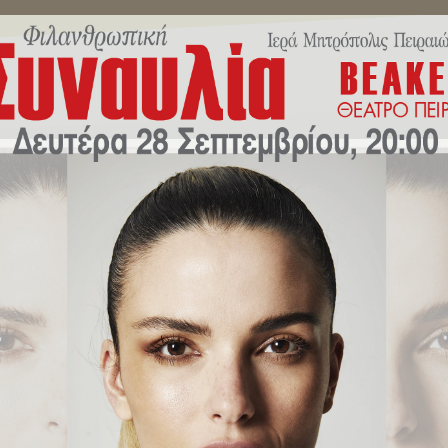
ΜΗΝΎΜΑΤΑ ΣΕΒΑΣΜΙΩΤΆΤΟΥ
ΔΕΛΤΊΑ ΤΎΠΟΥ
ΕΚΔΗΛΏ
σκευής στην Ιερά Μητρόπολη Π
έζης.