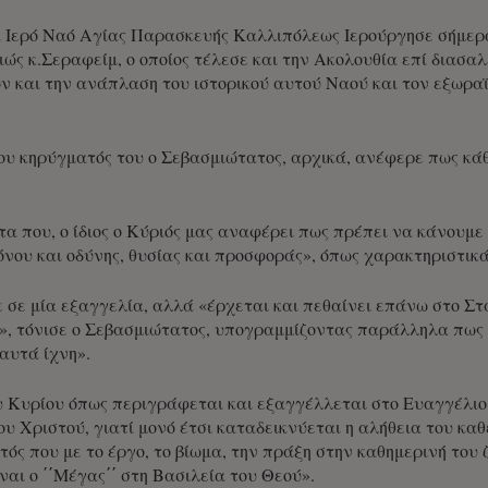
Ιερό Ναό Αγίας Παρασκευής Καλλιπόλεως Ιερούργησε σήμερα, 
ώς κ.Σεραφείμ, ο οποίος τέλεσε και την Ακολουθία επί διασα
 και την ανάπλαση του ιστορικού αυτού Ναού και τον εξωραϊσ
ου κηρύγματός του ο Σεβασμιώτατος, αρχικά, ανέφερε πως κάθε
α που, ο ίδιος ο Κύριός μας αναφέρει πως πρέπει να κάνουμ
όνου και οδύνης, θυσίας και προσφοράς», όπως χαρακτηριστικά
ε σε μία εξαγγελία, αλλά «έρχεται και πεθαίνει επάνω στο Στ
υ», τόνισε ο Σεβασμιώτατος, υπογραμμίζοντας παράλληλα πως
αυτά ίχνη».
υ Κυρίου όπως περιγράφεται και εξαγγέλλεται στο Ευαγγέλιο.
υ Χριστού, γιατί μονό έτσι καταδεικνύεται η αλήθεια του κα
ός που με το έργο, το βίωμα, την πράξη στην καθημερινή του 
ναι ο ΄΄Μέγας΄΄ στη Βασιλεία του Θεού».