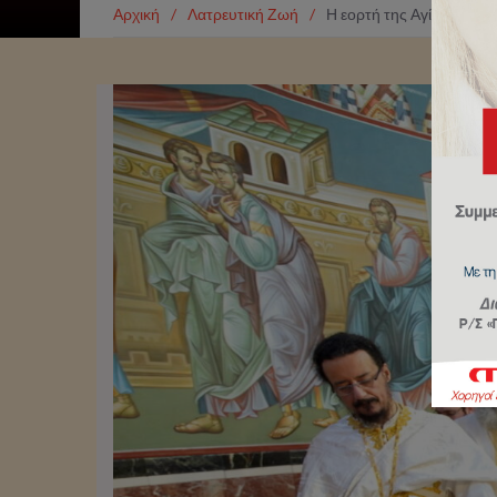
Αρχική
/
Λατρευτική Ζωή
/
Η εορτή της Αγίας Παρασ