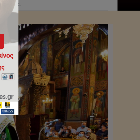
 Τραπέζης.