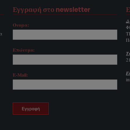
Εγγραφή στο newsletter
Ε
Δ
Όνομα:
Φ
τα
Τ
Π
Επώνυμο:
Τ
2
E
E-Mail:
i