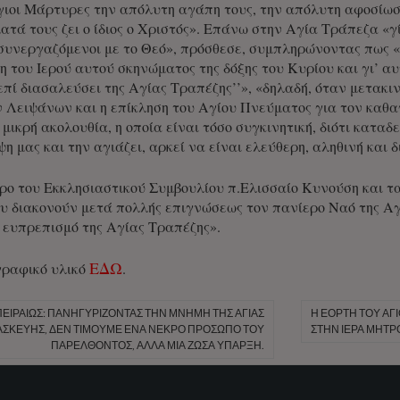
Άγιοι Μάρτυρες την απόλυτη αγάπη τους, την απόλυτη αφοσίωσ
ατά τους ζει ο ίδιος ο Χριστός». Επάνω στην Αγία Τράπεζα «
συνεργαζόμενοι με το Θεό», πρόσθεσε, συμπληρώνοντας πως 
η του Ιερού αυτού σκηνώματος της δόξης του Κυρίου και γι’ αυ
επί διασαλεύσει της Αγίας Τραπέζης’’», «δηλαδή, όταν μετακινη
 Λειψάνων και η επίκληση του Αγίου Πνεύματος για τον καθαγ
 μικρή ακολουθία, η οποία είναι τόσο συγκινητική, διότι καταδ
ψη μας και την αγιάζει, αρκεί να είναι ελεύθερη, αληθινή και δ
ο του Εκκλησιαστικού Συμβουλίου π.Ελισσαίο Κυνούση και τα
 διακονούν μετά πολλής επιγνώσεως τον πανίερο Ναό της Αγ
 ευπρεπισμό της Αγίας Τραπέζης».
ΕΔΩ
γραφικό υλικό
.
ΕΙΡΑΙΏΣ: ΠΑΝΗΓΥΡΊΖΟΝΤΑΣ ΤΗΝ ΜΝΉΜΗ ΤΗΣ ΑΓΊΑΣ
Η ΕΟΡΤΉ ΤΟΥ Α
ΣΚΕΥΉΣ, ΔΕΝ ΤΙΜΟΎΜΕ ΈΝΑ ΝΕΚΡΌ ΠΡΌΣΩΠΟ ΤΟΥ
ΣΤΗΝ ΙΕΡΆ ΜΗΤΡ
ΠΑΡΕΛΘΌΝΤΟΣ, ΑΛΛΆ ΜΊΑ ΖΏΣΑ ΎΠΑΡΞΗ.