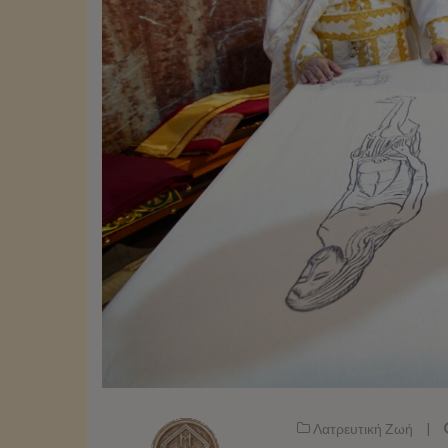
Λατρευτική Ζωή
|