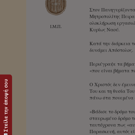
Στον Πανηγυρίζοντα 
Μητροπολίτης Πειραι
ολοκλήρωση εργασιών
Ι.Μ.Π.
Κυρίως Ναού.
Κατά την διάρκεια τ
δυνάμει Απόστολος.
Περιέγραψε τα βήματ
«που είναι βήματα π
Στείλε την άποψή σου
Ο Χριστός δεν έμειν
Του και τη θυσία Το
πάνω στα πονεμένα 
«Βάδισε το δρόμο το
σταυρωμένο δρόμο το
ταυτόχρονα πως «αυτ
Παρασκευή, αυτός εί