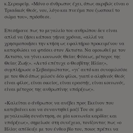
κ.Σεραφείμ. «Μόνο ο άνθρωπος έχει, όπως ακριβώς είναι ο
Τριαδικός Θεός, νου, λόγο και πνεύμα που ζωοποιεί το
σώμα του», πρόσθεσε.
Επεσήμανε πως το μεγαλείο του ανθρώπου δεν είναι
απλά να ζήσει κάποια γήινα χρόνια, «αλλά να
χρησιμοποιήσει την κτήση ως εφαλτήριο προκειμένου να
κατορθώσει να φτάσει στον Άκτιστο. Να ομοιωθεί με τον
Άκτιστο, να γίνει κοινωνός Θείας Φύσεως, μέτοχος της
Θείας Ζωής». «Αυτό επέτυχε ο Θεσβίτης Ηλίας»,
συμπλήρωσε ο Σεβασμιώτατος, «γι’ αυτό και συνομιλούσε
με τον Θεό όπως μιλούν δύο φίλοι, γιατί ο αληθινός Θεός
είναι φίλος, είναι οικείος, είναι εραστής, είναι κοινωνός,
είναι μέτοχος της ανθρωπίνης υπάρξεως».
«Καλείται ο άνθρωπος να ανέβει προς Εκείνον που
κατεβαίνει και να συναντηθεί μαζί Του σε μία
μεγαλειώδη συνάντηση, σε μία κοινωνία καρδίας και
υπάρξεως», σημείωσε στη συνέχεια, τονίζοντας πως «ο
Ηλίας απέδειξε με τον ένθεο βίο του, ποιος πρέπει να