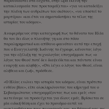
παρουσιαστεί στα έσχατα, στην ώρα εκείνη την
κατακλυσμιαία που προετοιμάζεται» «για να καταδείξει
την πλάνη των ανθρώπων του σκότους», «να υποστεί το
μαρτύριο» «και έτσι να σηματοδοτήσει το τέλος της
ιστορίας του κόσμου».
Αναφερόμενος στην καταγραφή πως το θάνατο του Ηλία
θα τον δει όλος ο πλανήτης γη και στο πόσο
παραληρηματικό και απίθανο φαινόταν αυτό την εποχή
που ο Ευαγγελιστής Ιωάννης το έγραφε, κάνοντας λόγο
για την εξέλιξη της τεχνολογίας υπογράμμισε πως «ο
λόγος του Θεού ποτέ δεν διαψεύδεται και πάντοτε είναι
εναργής και αληθής», «Ότι λέγει ο λόγος του Θεού, είναι
αλήθεια και ζωή», πρόσθεσε.
«Ο Ηλίας ενώνει την ιστορία του κόσμου, είναι πρότυπο
ενθέου βίου», είπε ολοκληρώνοντας του κήρυγμά του ο
Σεβασμιώτατος υπογραμμίζοντας πως και εμείς «τον
ικετεύουμε να προσεύχεται για όλους εμάς. Βρίσκεται σε
μία ειδική θέση και έχει το προνόμιο αυτό: να
αντιλαμβάνεται τους πειρασμούς μας, τα βάσανά μας, τις