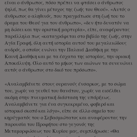
είναι ο άνθρωπος, πόσο πρέπει να φτάσει ο άνθρωπος
ψηλά, πως θα γίνει μέτοχος της ζωής του Θεού». «Αυτός ο
άνθρωπος ο αληθινός, που πραγμάτωσε στη ζωή του το
όραμα του Θεού για τον άνθρωπο», «δεν ήτο δυνατόν να
μη δώσει και την οριστική μαρτυρία», είπε, αναφέροντας
παράλληλα πως «καταγράφεται στο βιβλίο της ζωής, στην
Αγία Γραφή, όλη αυτή ιστορία αυτού του μεγαλειώδους
ανδρός, ο οποίος ενώνει την Παλαιά Διαθήκη με την
Καινή Διαθήκη και με τα έσχατα της ιστορίας, την οριακή
Αποκάλυψη. Όλο αυτό το μήκος των αιώνων τα συνενώνει
αυτός ο άνθρωπος στο δικό του πρόσωπο».
«Αναλαμβάνετε στους ουρανούς ένσαρκος, με το σώμα
του, χωρίς να γευθεί του θανάτου, χωρίς να εισέλθει
ακόμη στην πνευματική διάσταση της υπάρξεως.
Αναλαμβάνετε για ένα συγκεκριμένο, φοβερό και
ιστορικό σκοπό και λόγο», είπε σε άλλο σημείο του
κηρύγματός του ο Σεβασμιώτατος και αναφέροντας την
παρουσία του Προφήτου στο γεγονός της
Μεταμορφώσεως του Κυρίου μας, συμπλήρωσε: «Θα