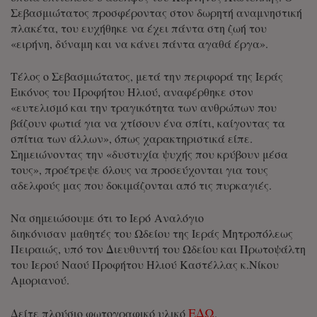
Σεβασμιώτατος προσφέροντας στον δωρητή αναμνηστική
πλακέτα, του ευχήθηκε να έχει πάντα στη ζωή του
«ειρήνη, δύναμη και να κάνει πάντα αγαθά έργα».
Τέλος ο Σεβασμιώτατος, μετά την περιφορά της Ιεράς
Εικόνος του Προφήτου Ηλιού, αναφέρθηκε στον
«ευτελισμό και την τραγικότητα των ανθρώπων που
βάζουν φωτιά για να χτίσουν ένα σπίτι, καίγοντας τα
σπίτια των άλλων», όπως χαρακτηριστικά είπε.
Σημειώνοντας την «δυστυχία ψυχής που κρύβουν μέσα
τους», προέτρεψε όλους να προσεύχονται για τους
αδελφούς μας που δοκιμάζονται από τις πυρκαγιές.
Να σημειώσουμε ότι το Ιερό Αναλόγιο
διηκόνισαν μαθητές του Ωδείου της Ιεράς Μητροπόλεως
Πειραιώς, υπό τον Διευθυντή του Ωδείου και Πρωτοψάλτη
του Ιερού Ναού Προφήτου Ηλιού Καστέλλας κ.Νίκου
Αμοριανού.
ΕΔΩ
Δείτε πλούσιο φωτογραφικό υλικό
.