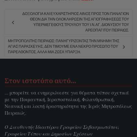
ΔΟΞΟΛΟΓΊΑ ΚΑΙ ΕΥΧΑΡΙΣΤΉΡΙΟΣ ΑΊΝΟΣ ΠΡΟΣ ΤΟΝ ΠΑΝΆΓΙΟΝ
ΘΕΌΝ ΔΙΑ ΤΗΝ ΟΛΟΚΛΉΡΩΣΙΝ ΤΗΣ ΑΓΙΟΓΡΑΦΉΣΕΩΣ ΤΟΥ
ΥΠΕΡΜΕΓΈΘΟΥΣ ΤΡΟΎΛΟΥ ΤΟΥ Ι.Ν.ΑΓ. ΔΙΟΝΥΣΊΟΥ ΤΟΥ
ΑΡΕΟΠΑΓΊΤΟΥ ΠΕΙΡΑΙΏΣ.
ΜΗΤΡΟΠΟΛΊΤΗΣ ΠΕΙΡΑΙΏΣ: ΠΑΝΗΓΥΡΊΖΟΝΤΑΣ ΤΗΝ ΜΝΉΜΗ ΤΗΣ
ΑΓΊΑΣ ΠΑΡΑΣΚΕΥΉΣ, ΔΕΝ ΤΙΜΟΎΜΕ ΈΝΑ ΝΕΚΡΌ ΠΡΌΣΩΠΟ ΤΟΥ
ΠΑΡΕΛΘΌΝΤΟΣ, ΑΛΛΆ ΜΊΑ ΖΏΣΑ ΎΠΑΡΞΗ.
Στον ιστοτόπο αυτό…
... μπορείτε να ενημερώνεστε για θέματα τύπου σχετικά
με την Ποιμαντική, Ιεραποστολική, Φιλανθρωπική,
Νεανική και λοιπή δραστηριότητα της Ιεράς Μητροπόλεως
Πειραιώς.
Ο Διευθυντής Ιδιαιτέρου Γραφείου Σεβασμιωτάτου,
Γραφείου Τύπου και Δημοσίων Σχέσεων