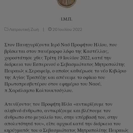
Ι.Μ.Π.
Λατρευτική Ζωή
|
20 Ιουλίου 2022
Στον Πανηγυρίζοντα Ιερό Ναό Προφήτου Ηλίου, που
βρίσκεται στον πανέμορφο λόφο της Καστέλλας,
χοροστάτησε χθες Τρίτη 19 Ιουλίου 2022, κατά την
διάρκεια του Εσπερινού ο Σεβασμιώτατος Μητροπολίτης
Πειραιώς κ.Σεραφείμ, ο οποίος καθιέρωσε το νέο Κιβώριο
της Αγίας Τραπέζης και απένειμε το οφίκιο του
Πρωτοπρεσβυτέρου στον εφημέριο του Ναού,
π.Χαράλαμπο Κολτουκτσόγλου.
Ατενίζοντας τον Προφήτη Ηλία «αντικρίζουμε τον
αληθινό άνθρωπο, αντικρίζουμε και βλέπουμε τον
άνθρωπο στο μεγαλείο του, στην υπέρβασή του, στην
απολυτότητά του», είπε αρχικά κατά την διάρκεια του
κηρύγματός του ο Σεβασμιώτατος Μητροπολίτης Πειραιώς