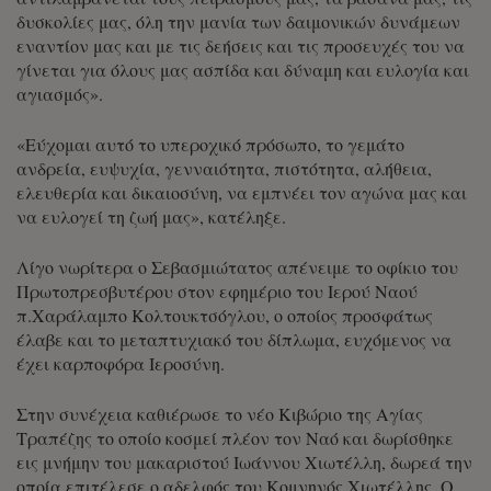
δυσκολίες μας, όλη την μανία των δαιμονικών δυνάμεων
εναντίον μας και με τις δεήσεις και τις προσευχές του να
γίνεται για όλους μας ασπίδα και δύναμη και ευλογία και
αγιασμός».
«Εύχομαι αυτό το υπεροχικό πρόσωπο, το γεμάτο
ανδρεία, ευψυχία, γενναιότητα, πιστότητα, αλήθεια,
ελευθερία και δικαιοσύνη, να εμπνέει τον αγώνα μας και
να ευλογεί τη ζωή μας», κατέληξε.
Λίγο νωρίτερα ο Σεβασμιώτατος απένειμε το οφίκιο του
Πρωτοπρεσβυτέρου στον εφημέριο του Ιερού Ναού
π.Χαράλαμπο Κολτουκτσόγλου, ο οποίος προσφάτως
έλαβε και το μεταπτυχιακό του δίπλωμα, ευχόμενος να
έχει καρποφόρα Ιεροσύνη.
Στην συνέχεια καθιέρωσε το νέο Κιβώριο της Αγίας
Τραπέζης το οποίο κοσμεί πλέον τον Ναό και δωρίσθηκε
εις μνήμην του μακαριστού Ιωάννου Χιωτέλλη, δωρεά την
οποία επιτέλεσε ο αδελφός του Κομνηνός Χιωτέλλης. Ο