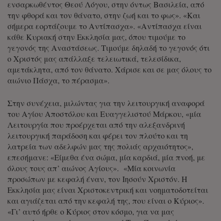
ενσαρκωθέντος Θεού Λόγου, στην όντως Βασιλεία, από
την φθορά και τον θάνατο, στην ζωή και το φως». «Και
σήμερα εορτάζουμε το Αντίπασχα». «Αντίπασχα είναι
κάθε Κυριακή στην Εκκλησία μας, όπου τιμούμε το
γεγονός της Αναστάσεως. Τιμούμε δηλαδή το γεγονός ότι
ο Χριστός μας απάλλαξε τελειωτικά, τελεσίδικα,
αμετάκλητα, από τον θάνατο. Χάρισε και σε μας όλους το
αιώνιο Πάσχα, το πέρασμα».
Στην συνέχεια, μιλώντας για την λειτουργική αναφορά
του Αγίου Αποστόλου και Ευαγγελιστού Μάρκου, «μία
Λειτουργία που προέρχεται από την αλεξανδρινή
λειτουργική παράδοση και φέρει τον πλούτο και τη
λατρεία των αδελφών μας της πολιάς αρχαιότητος»,
επεσήμανε: «Είμεθα ένα σώμα, μία καρδιά, μία πνοή, με
όλους τους απ’ αιώνος Αγίους». «Μία κοινωνία
προσώπων με κεφαλή έναν, τον Ιησούν Χριστόν. Η
Εκκλησία μας είναι Χριστοκεντρική και νοηματοδοτείται
και αγιάζεται από την κεφαλή της, που είναι ο Κύριος».
«Γι’ αυτό ήρθε ο Κύριος στον κόσμο, για να μας