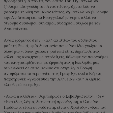
προσφέρει για πάντα, τον εαυτό Του. Όχι απλώς να
ζήσουμε μία γνώση του Αναστάντος, όχι απλώς να
χαρούμε τη νίκη του Αναστάντος, όχι απλώς να βιώσουμε
την Ανάσταση και το Ευαγγελικό μήνυμα, αλλά να
γίνουμε σύσσωμοι, σύναιμοι, σύσαρκοι, σύζωοι με τον
Αναστάντα».
Αναφερόμενος στην «καλή απιστία» του δύσπιστου
μαθητή Θωμά, «μία δυσπιστία που είναι ίδιο γνώρισμα
όλων μας», όπως χαρακτηριστικά είπε, σημείωσε πως
«όλοι μας αναζητούμε αποδείξεις, θέλουμε να πειστούμε»
και υπογραμμίζοντας με έμφαση πως η Εκκλησία μας
συνευδοκεί σε αυτό, τόνισε ότι στην Αγία Γραφή
αναφέρεται το «ερευνάτε τας Γραφάς», ενώ ο Κύριος
παροτρύνει: «γνώσεσθαι την Αλήθειαν και η Αλήθεια
ελευθερώσει υμάς».
«Αλλά η αλήθεια», συμπλήρωσε ο Σεβασμιώτατος, «δεν
είναι ιδέα, λόγια, διανοητική προσέγγιση, αλλά είναι
Πρόσωπο, είναι ενυπόστατη, είναι ο Χριστός» . «Και τον
Χριστό δεν τον μαθαίνεις διαβάζοντας ένα βιβλίο, αλλά