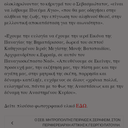
ολοκληρώνοντας το κήρυγμά του ο Σεβασμιώτατος, «είναι
να λάβουμε Πνεύμα Άγιο», «που θα μας οδηγήσει στην
αλήθεια της ζωής, την επίγνωση του αληθινού Θεού, στην
μελλοντική αποκατάσταση για την αιωνιότητα».
«Έχουμε την ευλογία να έχουμε την ιερά Εικόνα της
Παναγίας της Βηματάρισσας, δωρεά του σεπτού
Καθηγουμένου Ιεράς Μεγίστης Μονής Βατοπαιδίου,
Αρχιμανδρίτου κ.Εφραίμ, σε αυτόν τον
Παναγιοσκέπαστο Ναό». «Απευθύνουμε σε Εκείνην, την
προσευχή μας, την εκζήτηση μας, την πίστη μας και την
αγάπη μας, στην μητρική της σκέπη, παρρησία και
δύναμη» κατέληξε, ευχόμενος σε όλους «χρόνια πολλά,
ευλογημένα, πάντα με το Φως της Αναστάσεως και με την
δύναμη του Αναστημένου Κυρίου».
ΕΔΩ
Δείτε πλούσιο φωτογρφαικό υλικό
.
Ο ΣΕΒ. ΜΗΤΡΟΠΟΛΊΤΗΣ ΠΕΙΡΑΙΏΣ Κ.ΣΕΡΑΦΕΊΜ, ΣΤΟΝ
ΠΕΡΙΦΕΡΕΙΆΡΧΗ ΑΤΤΙΚΉΣ Κ.ΓΕΏΡΓΙΟ ΠΑΤΟΎΛΗ.