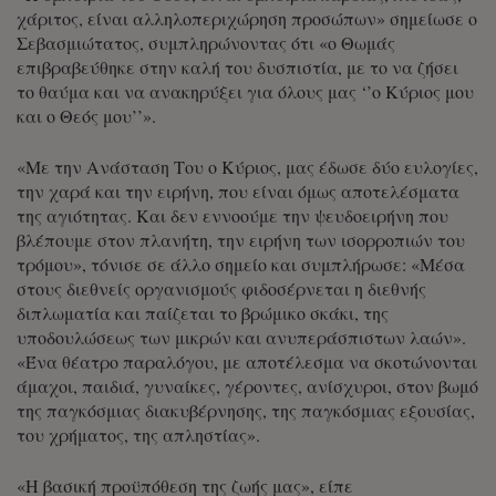
χάριτος, είναι αλληλοπεριχώρηση προσώπων» σημείωσε ο
Σεβασμιώτατος, συμπληρώνοντας ότι «ο Θωμάς
επιβραβεύθηκε στην καλή του δυσπιστία, με το να ζήσει
το θαύμα και να ανακηρύξει για όλους μας ‘’ο Κύριος μου
και ο Θεός μου’’».
«Με την Ανάσταση Του ο Κύριος, μας έδωσε δύο ευλογίες,
την χαρά και την ειρήνη, που είναι όμως αποτελέσματα
της αγιότητας. Και δεν εννοούμε την ψευδοειρήνη που
βλέπουμε στον πλανήτη, την ειρήνη των ισορροπιών του
τρόμου», τόνισε σε άλλο σημείο και συμπλήρωσε: «Μέσα
στους διεθνείς οργανισμούς φιδοσέρνεται η διεθνής
διπλωματία και παίζεται το βρώμικο σκάκι, της
υποδουλώσεως των μικρών και ανυπεράσπιστων λαών».
«Ένα θέατρο παραλόγου, με αποτέλεσμα να σκοτώνονται
άμαχοι, παιδιά, γυναίκες, γέροντες, ανίσχυροι, στον βωμό
της παγκόσμιας διακυβέρνησης, της παγκόσμιας εξουσίας,
του χρήματος, της απληστίας».
«Η βασική προϋπόθεση της ζωής μας», είπε