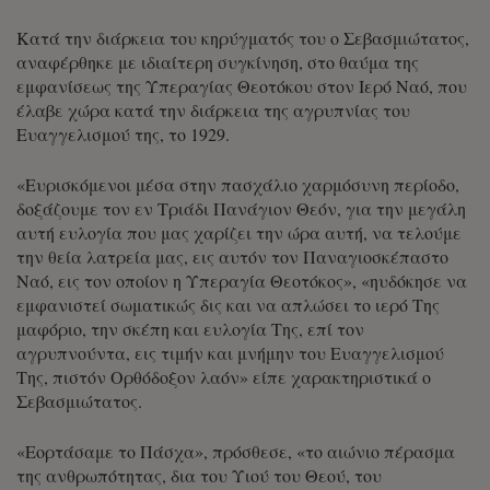
Κατά την διάρκεια του κηρύγματός του ο Σεβασμιώτατος,
αναφέρθηκε με ιδιαίτερη συγκίνηση, στο θαύμα της
εμφανίσεως της Υπεραγίας Θεοτόκου στον Ιερό Ναό, που
έλαβε χώρα κατά την διάρκεια της αγρυπνίας του
Ευαγγελισμού της, το 1929.
«Ευρισκόμενοι μέσα στην πασχάλιο χαρμόσυνη περίοδο,
δοξάζουμε τον εν Τριάδι Πανάγιον Θεόν, για την μεγάλη
αυτή ευλογία που μας χαρίζει την ώρα αυτή, να τελούμε
την θεία λατρεία μας, εις αυτόν τον Παναγιοσκέπαστο
Ναό, εις τον οποίον η Υπεραγία Θεοτόκος», «ηυδόκησε να
εμφανιστεί σωματικώς δις και να απλώσει το ιερό Της
μαφόριο, την σκέπη και ευλογία Της, επί τον
αγρυπνούντα, εις τιμήν και μνήμην του Ευαγγελισμού
Της, πιστόν Ορθόδοξον λαόν» είπε χαρακτηριστικά ο
Σεβασμιώτατος.
«Εορτάσαμε το Πάσχα», πρόσθεσε, «το αιώνιο πέρασμα
της ανθρωπότητας, δια του Υιού του Θεού, του