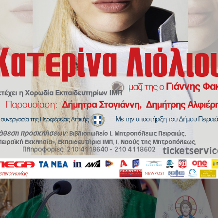
«Χριστούγεννα σημαίνει να ανοίξουμε τον εαυτό μας για να Γεννηθεί ο Χρ