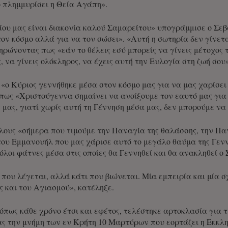
ο πλημμυρίσει η Θεία Αγάπη».
ίου μας είναι διακονία καλού Σαμαρείτου» υπογράμμισε ο Σεβ
 τον κόσμο αλλά για να τον σώσει». «Αυτή η σωτηρία δεν γίνετ
ρώνοντας πως «εάν το θέλεις εσύ μπορείς να γίνεις μέτοχος τη
, να γίνεις ολόκληρος, να έχεις αυτή την Ευλογία στη ζωή σου»
«ο Κύριος γεννήθηκε μέσα στον κόσμο μας για να μας χαρίσει 
 πως «Χριστούγεννα σημαίνει να ανοίξουμε τον εαυτό μας για 
ς μας, γιατί χωρίς αυτή τη Γέννηση μέσα μας, δεν μπορούμε ν
όλους «σήμερα που τιμούμε την Παναγία της θαλάσσης, την Π
του Εμμανουήλ που μας χάρισε αυτό το μεγάλο θαύμα της Γε
όλοι φάτνες μέσα στις οποίες θα Γεννηθεί και θα ανακληθεί ο
 που λέγεται, αλλά κάτι που βιώνεται. Μία εμπειρία και μία 
ς και του Αγιασμού», κατέληξε.
όπως κάθε χρόνο έτσι και εφέτος, τελέστηκε αρτοκλασία για
την μνήμη των εν Κρήτη 10 Μαρτύρων που εορτάζει η Εκκλησ