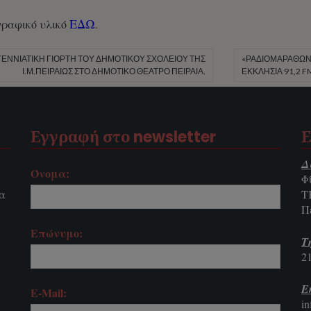
ΕΔΩ
γραφικό υλικό
.
ΓΕΝΝΙΆΤΙΚΗ ΓΙΟΡΤΉ ΤΟΥ ΔΗΜΟΤΙΚΟΎ ΣΧΟΛΕΊΟΥ ΤΗΣ
«ΡΑΔΙΟΜΑΡΑΘΏΝΙ
Ι.Μ.ΠΕΙΡΑΙΏΣ ΣΤΟ ΔΗΜΟΤΙΚΌ ΘΈΑΤΡΟ ΠΕΙΡΑΙΆ.
ΕΚΚΛΗΣΊΑ 91,2 
Εγγραφή στο newsletter
Ε
Δ
Όνομα:
Φ
τα
Τ
Π
Επώνυμο:
Τ
2
E
E-Mail:
i