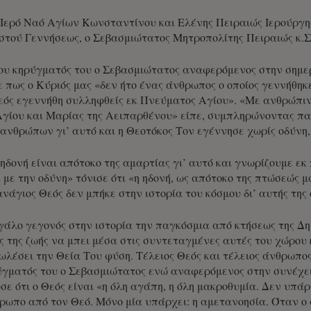
Ιερό Ναό Αγίων Κωνσταντίνου και Ελένης Πειραιώς Ιερούργη
στού Γεννήσεως, ο Σεβασμιώτατος Μητροπολίτης Πειραιώς κ.
του κηρύγματός του ο Σεβασμιώτατος αναφερόμενος στην σημε
 πως ο Κύριός μας «δεν ήτο ένας άνθρωπος ο οποίος γεννήθη
ός εγεννήθη συλληφθείς εκ Πνεύματος Αγίου». «Με ανθρώπινη
Αγίου και Μαρίας της Αειπαρθένου» είπε, συμπληρώνοντας π
 ανθρώπων γι’ αυτό και η Θεοτόκος Τον εγέννησε χωρίς οδύνη
ηδονή είναι απότοκο της αμαρτίας γι’ αυτό και γνωρίζουμε εκ 
με την οδύνη» τόνισε ότι «η ηδονή, ως απότοκο της πτώσεώς μ
ανάγιος Θεός δεν μπήκε στην ιστορία του κόσμου δι’ αυτής της 
γάλο γεγονός στην ιστορία την παγκόσμια από κτήσεως της Δη
 της ζωής να μπει μέσα στις συντεταγμένες αυτές του χώρου 
πωλέσει την Θεία Του φύση. Τέλειος Θεός και τέλειος άνθρωπο
ύγματός του ο Σεβασμιώτατος ενώ αναφερόμενος στην συνέχει
ε ότι ο Θεός είναι «η όλη αγάπη, η όλη μακροθυμία. Δεν υπάρ
ρωπο από τον Θεό. Μόνο μία υπάρχει: η αμετανοησία. Όταν ο