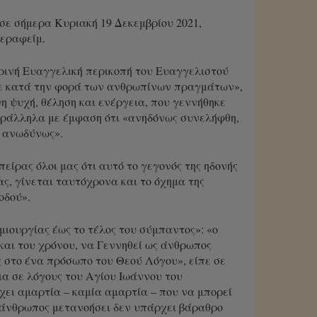
σε σήμερα Κυριακή 19 Δεκεμβρίου 2021,
Σεραφείμ.
ρινή Ευαγγελική περικοπή του Ευαγγελιστού
κε κατά την φορά των ανθρωπίνων πραγμάτων»,
 ψυχή, θέληση και ενέργεια, που γεννήθηκε
αράλληλα με έμφαση ότι «ανηδόνως συνελήφθη,
, ανωδύνως».
πείρας όλοι μας ότι αυτό το γεγονός της ηδονής
ας, γίνεται ταυτόχρονα και το όχημα της
οδού».
μιουργίας έως το τέλος του σύμπαντος»: «ο
και του χρόνου, να Γεννηθεί ως άνθρωπος
ς στο ένα πρόσωπο του Θεού Λόγου», είπε σε
α σε λόγους του Αγίου Ιωάννου του
χει αμαρτία – καμία αμαρτία – που να μπορεί
 άνθρωπος μετανοήσει δεν υπάρχει βάραθρο