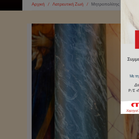
Αρχική
/
Λατρευτική Ζωή
/
Μητροπολίτης Πειραιώς: 