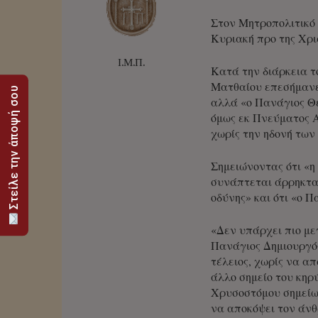
Στον Μητροπολιτικό 
Κυριακή προ της Χρι
Ι.Μ.Π.
Κατά την διάρκεια 
Ματθαίου επεσήμανε
Στείλε την άποψή σου
αλλά «ο Πανάγιος Θε
όμως εκ Πνεύματος 
χωρίς την ηδονή των
Σημειώνοντας ότι «η 
συνάπτεται άρρηκτα 
οδύνης» και ότι «ο Π
«Δεν υπάρχει πιο με
Πανάγιος Δημιουργός
τέλειος, χωρίς να α
άλλο σημείο του κηρ
Χρυσοστόμου σημείωσ
να αποκόψει τον άνθ