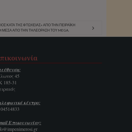
ΟΣ ΚΑΤΆ ΤΗΣ ΦΤΏΧΕΙΑΣ» ΑΠΌ ΤΗΝ ΠΕΙΡΑΪΚΉ
FM ΜΈΣΑ ΑΠΌ ΤΗΝ ΤΗΛΕΌΡΑΣΗ ΤΟΥ MEGA.
πικοινωνία
ιεύθυνση:
ίλωνος 45
Κ 185-31
ειραιάς
ηλεφωνικό κέντρο:
104514833
mail Επικοινωνίας:
nfo@impenimerosi.gr