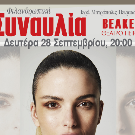
ΜΗΝΎΜΑΤΑ ΣΕΒΑΣΜΙΩΤΆΤΟΥ
ΔΕΛΤΊΑ ΤΎΠΟΥ
ΕΚΔΗΛΏ
 «Χριστούγεννα σημαίνει να ανο
ός στην καρδιά μας».