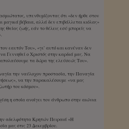
ασμιώτατος, υπενθυμίζοντας ότι «δεν ήρθε στον
αι μαγικά βέβαια, αλλά δεν επιβάλλεται κιόλας»
ς Θείας ζωής, εάν το θέλεις εσύ μπορείς να
.
τον εαυτόν Του», «γι’ αυτό και κανέναν δεν
να Γεννηθεί ο Χριστός στην καρδιά μας. Να
α απολαύσουμε τα δώρα της ελεύσεώς Του».
αναγία την ναύλοχον προστασία, την Παναγία
ννήσεως», να την παρακαλέσουμε «να μας
 Σωτήρ του κόσμου».
σχέση η οποία ανοίγει τον άνθρωπο στην αιώνια
 την αδελφότητα Κρητών Πειραιά «Η
ία μας στις 23 Δεκεμβρίου.