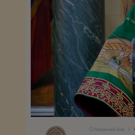
Λατρευτική Ζωή
|