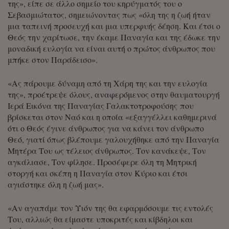
της», είπε σε άλλο σημείο του κηρύγματός του ο
Σεβασμιώτατος, σημειώνοντας πως «όλη της η ζωή ήταν
μια ταπεινή προσευχή και μια υπερφυής δέηση. Και έτσι ο
Θεός την χαρίτωσε, την έκαμε Παναγία και της έδωκε την
μοναδική ευλογία να είναι αυτή ο πρώτος άνθρωπος που
μπήκε στον Παράδεισο».
«Ας πάρουμε δύναμη από τη Χάρη της και την ευλογία
της», προέτρεψε όλους, αναφερόμενος στην θαυματουργή
Ιερά Εικόνα της Παναγίας Γαλακτοτροφούσης που
βρίσκεται στον Ναό και η οποία «εξαγγέλλει καθημερινά
ότι ο Θεός έγινε άνθρωπος για να κάνει τον άνθρωπο
Θεό, γιατί όπως βλέπουμε γαλουχήθηκε από την Παναγία
Μητέρα Του ως τέλειος άνθρωπος. Τον κανάκεψε, Τον
αγκάλιασε, Τον φίλησε. Προσέφερε όλη τη Μητρική
στοργή και σκέπη η Παναγία στον Κύριο και έτσι
αγιάστηκε όλη η ζωή μας».
«Αν αγαπάμε τον Υιόν της θα εφαρμόσουμε τις εντολές
Του, αλλιώς θα είμαστε υποκριτές και κίβδηλοι και