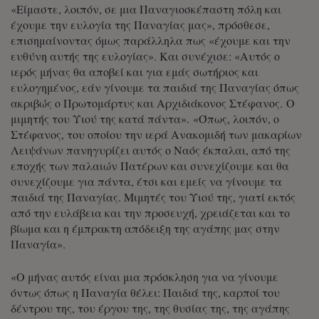
«Είμαστε, λοιπόν, σε μια Παναγιοσκέπαστη πόλη και
έχουμε την ευλογία της Παναγίας μας», πρόσθεσε,
επισημαίνοντας όμως παράλληλα πως «έχουμε και την
ευθύνη αυτής της ευλογίας». Και συνέχισε: «Αυτός ο
ιερός μήνας θα αποβεί και για εμάς σωτήριος και
ευλογημένος, εάν γίνουμε τα παιδιά της Παναγίας όπως
ακριβώς ο Πρωτομάρτυς και Αρχιδιάκονος Στέφανος. Ο
μιμητής του Υιού της κατά πάντα». «Όπως, λοιπόν, ο
Στέφανος, του οποίου την ιερά Ανακομιδή των μακαρίων
Λειψάνων πανηγυρίζει αυτός ο Ναός έκπαλαι, από της
εποχής των παλαιών Πατέρων και συνεχίζουμε και θα
συνεχίζουμε για πάντα, έτσι και εμείς να γίνουμε τα
παιδιά της Παναγίας. Μιμητές του Υιού της, γιατί εκτός
από την ευλάβεια και την προσευχή, χρειάζεται και το
βίωμα και η έμπρακτη απόδειξη της αγάπης μας στην
Παναγία».
«Ο μήνας αυτός είναι μια πρόσκληση για να γίνουμε
όντως όπως η Παναγία θέλει: Παιδιά της, καρποί του
δέντρου της, του έργου της, της θυσίας της, της αγάπης