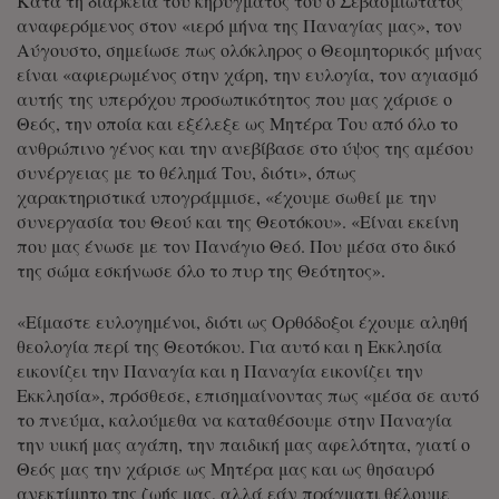
Κατά τη διάρκεια του κηρύγματός του ο Σεβασμιώτατος
αναφερόμενος στον «ιερό μήνα της Παναγίας μας», τον
Αύγουστο, σημείωσε πως ολόκληρος ο Θεομητορικός μήνας
είναι «αφιερωμένος στην χάρη, την ευλογία, τον αγιασμό
αυτής της υπερόχου προσωπικότητος που μας χάρισε ο
Θεός, την οποία και εξέλεξε ως Μητέρα Του από όλο το
ανθρώπινο γένος και την ανεβίβασε στο ύψος της αμέσου
συνέργειας με το θέλημά Του, διότι», όπως
χαρακτηριστικά υπογράμμισε, «έχουμε σωθεί με την
συνεργασία του Θεού και της Θεοτόκου». «Είναι εκείνη
που μας ένωσε με τον Πανάγιο Θεό. Που μέσα στο δικό
της σώμα εσκήνωσε όλο το πυρ της Θεότητος».
«Είμαστε ευλογημένοι, διότι ως Ορθόδοξοι έχουμε αληθή
θεολογία περί της Θεοτόκου. Για αυτό και η Εκκλησία
εικονίζει την Παναγία και η Παναγία εικονίζει την
Εκκλησία», πρόσθεσε, επισημαίνοντας πως «μέσα σε αυτό
το πνεύμα, καλούμεθα να καταθέσουμε στην Παναγία
την υιική μας αγάπη, την παιδική μας αφελότητα, γιατί ο
Θεός μας την χάρισε ως Μητέρα μας και ως θησαυρό
ανεκτίμητο της ζωής μας, αλλά εάν πράγματι θέλουμε