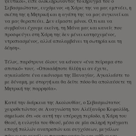
ψεύτικοι», είπε ολοκληρώνοντας το κήρυγμά του ο
Σεβασμιώτατος, ευχόμενος «η Χάρις της να μας εμπνέει, η
σκέπη της η Μητρική και η αγάπη της να μας συγκινεί και
να μας θεραπεύει. Δεν είμαστε μόνοι. Ό,τι και να
συμβαίνει έχουμε εκείνη, τη Μάνα μας και κανείς που
προσφεύγει στη Χάρη της δεν μένει κατησχυμένος,
ντροπιασμένος, αλλά απολαμβάνει τη σωτηρία και τη
δέηση».
Τέλος, παρότρυνε όλους να κάνουν «ένα πείραμα στο
σπιτικό» τους. «Οποιαδήποτε θλίψη κι αν έχετε,
αγκαλιάστε ένα εικόνισμα της Παναγίας. Αγκαλιάστε το
με δύναμη, με στοργή και θα δείτε πόσο θα απολαύσετε τη
Μητρική της παρρησία».
Κατά την διάρκεια της Ακολουθίας, ο Σεβασμιώτατος
χειροθετώντας σε Αναγνώστη τον Αλέξανδρο Κεφαλίδη,
σημείωσε ότι «σε αυτή την υπέροχη περίοδο, η Χάρη του
Θεού, η ευλογία του Θεού, μέσα σε μία σκληρή πράγματι
εποχή πολλών ανατροπών και συγχύσεων, μεγάλων
πόνων και μεγάλων παραπικρασμών και φόβων και