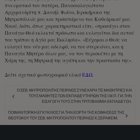
πνευματικό του πατέρα, Πανοσιολογιώτατο
Αρχιμανδρίτη π. Δανιήλ Ψωίνο, Ιεροκήρυκα της
Μητροπόλεώς μας και προϊστάμενο του Καθεδρικού μας
Ναού, διότι, όπως χαρακτηριστικά είπε, «προσάγει στον
Πανάγιο Θεό εκλεκτά πρόσωπα και ευλογείται δια αυτού
του τρόπου η Αγία μας Εκκλησία». «Εύχομαι ο Θεός να
ευλογεί τον νέο μας αδελφό, να τον στερεώνει, και η
Παναγία Μητέρα όλων μας, να τον περισκέπει με τη
Χάρη της, τη Μητρική της αγάπη και την προστασία της».
Δείτε σχετικό φωτογραφικό υλικό
ΕΔΩ
.
Ο ΣΕΒ. ΜΗΤΡΟΠΟΛΊΤΗΣ ΠΕΙΡΑΙΏΣ ΣΥΝΕΧΆΡΗ ΤΙΣ ΜΑΘΉΤΡΙΕΣ ΚΑΙ
ΤΟΥΣ ΜΑΘΗΤΈΣ ΤΩΝ ΕΚΠΑΙΔΕΥΤΗΡΊΩΝ ΤΗΣ Ι.Μ.Π. ΓΙΑ ΤΗΝ
ΕΙΣΑΓΩΓΉ ΤΟΥΣ ΣΤΗΝ ΤΡΙΤΟΒΆΘΜΙΑ ΕΚΠΑΊΔΕΥΣΗ.
ΠΟΙΜΑΝΤΟΡΙΚΉ ΕΓΚΎΚΛΙΟΣ ΓΙΑ ΤΗΝ ΕΟΡΤΉ ΤΗΣ ΚΟΙΜΉΣΕΩΣ ΤΗΣ
ΘΕΟΤΌΚΟΥ ΤΟΥ ΣΕΒ. ΜΗΤΡΟΠΟΛΊΤΟΥ ΠΕΙΡΑΙΏΣ Κ.ΣΕΡΑΦΕΊΜ.