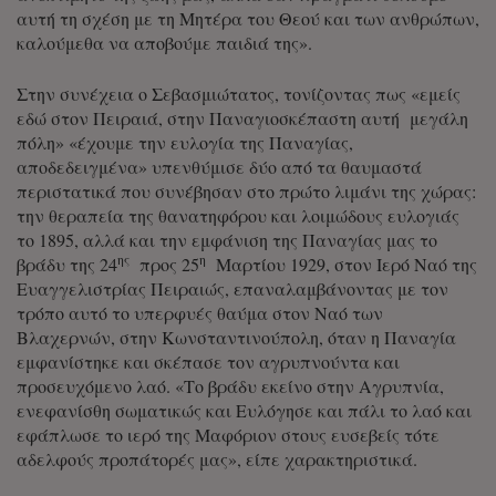
αυτή τη σχέση με τη Μητέρα του Θεού και των ανθρώπων,
καλούμεθα να αποβούμε παιδιά της».
Στην συνέχεια ο Σεβασμιώτατος, τονίζοντας πως «εμείς
εδώ στον Πειραιά, στην Παναγιοσκέπαστη αυτή μεγάλη
πόλη» «έχουμε την ευλογία της Παναγίας,
αποδεδειγμένα» υπενθύμισε δύο από τα θαυμαστά
περιστατικά που συνέβησαν στο πρώτο λιμάνι της χώρας:
την θεραπεία της θανατηφόρου και λοιμώδους ευλογιάς
το 1895, αλλά και την εμφάνιση της Παναγίας μας το
ης
η
βράδυ της 24
προς 25
Μαρτίου 1929, στον Ιερό Ναό της
Ευαγγελιστρίας Πειραιώς, επαναλαμβάνοντας με τον
τρόπο αυτό το υπερφυές θαύμα στον Ναό των
Βλαχερνών, στην Κωνσταντινούπολη, όταν η Παναγία
εμφανίστηκε και σκέπασε τον αγρυπνούντα και
προσευχόμενο λαό. «Το βράδυ εκείνο στην Αγρυπνία,
ενεφανίσθη σωματικώς και Ευλόγησε και πάλι το λαό και
εφάπλωσε το ιερό της Μαφόριον στους ευσεβείς τότε
αδελφούς προπάτορές μας», είπε χαρακτηριστικά.