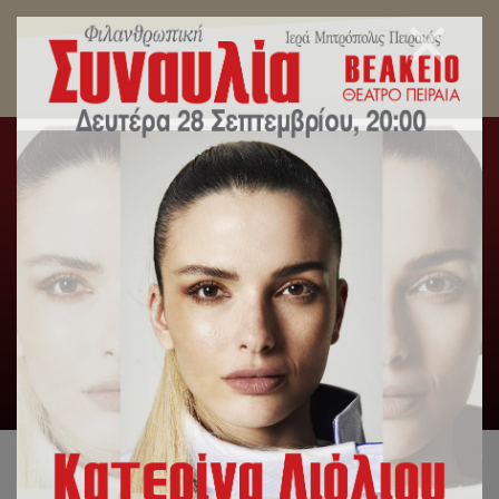
Μητροπολίτης Πειραιώς: Οποιαδήποτε θλίψη κι
αν έχετε, αγκαλιάστε ένα εικόνισμα της Παναγίας.
Αρχική
/
Γενική Κατηγορία
,
Δελτία Τύπου
,
Λατρευτική
Ζωή
/
Μητροπολίτης Πειραιώς: Οποιαδήποτε θλίψη κι αν