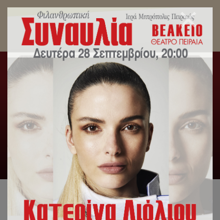
Ο Σεβασμιώτατος στην βράβευση
Πρωταθλητριών Ευρώπης της γυναικείας ομάδας
υδατοσφαίρισης του Ολυμπιακού, παρουσία του
Βαγγέλη Μαρινάκη.
Αρχική
/
Γενική Κατηγορία
,
Δελτία Τύπου
/
Ο
Σεβασμιώτατος στην βράβευση Πρωταθλητριών Ευρώπης της
γυναικείας ομάδας υδατοσφαίρισης του Ολυμπιακού,