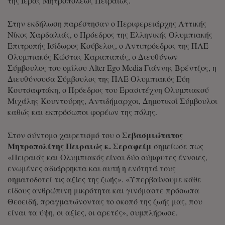
της Ιεράς Μητροπόλεως Πειραιώς.
Στην εκδήλωση παρέστησαν ο Περιφερειάρχης Αττικής
Νίκος Χαρδαλιάς, ο Πρόεδρος της Ελληνικής Ολυμπιακής
Επιτροπής Ισίδωρος Κούβελος, ο Αντιπρόεδρος της ΠΑΕ
Ολυμπιακός Κώστας Καραπαπάς, ο Διευθύνων
Σύμβουλος του ομίλου Alter Ego Media Γιάννης Βρέντζος, η
Διευθύνουσα Σύμβουλος της ΠΑΕ Ολυμπιακός Εύη
Κουτσαφτάκη, ο Πρόεδρος του Ερασιτέχνη Ολυμπιακού
Μιχάλης Κουντούρης, Αντιδήμαρχοι, Δημοτικοί Σύμβουλοι
καθώς και εκπρόσωποι φορέων της πόλης.
Σεβασμιώτατος
Στον σύντομο χαιρετισμό του ο
Μητροπολίτης Πειραιώς κ. Σεραφείμ
σημείωσε πως
«Πειραιάς και Ολυμπιακός είναι δύο σύμφυτες έννοιες,
ενωμένες αδιάρρηκτα και αυτή η ενότητά τους
σηματοδοτεί τις αξίες της ζωής». «Υπερβαίνουμε κάθε
είδους ανθρώπινη μικρότητα και γινόμαστε πρόσωπα
Θεοειδή, πραγματώνοντας το σκοπό της ζωής μας, που
είναι τα ύψη, οι αξίες, οι αρετές», συμπλήρωσε.