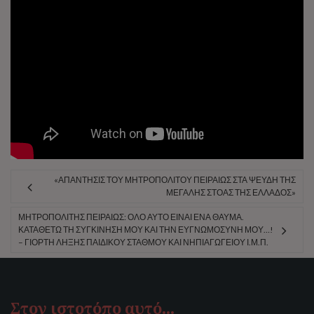
«ΑΠΑΝΤΗΣΙΣ ΤΟΥ ΜΗΤΡΟΠΟΛΙΤΟΥ ΠΕΙΡΑΙΩΣ ΣΤΑ ΨΕΥΔΗ ΤΗΣ
ΜΕΓΑΛΗΣ ΣΤΟΑΣ ΤΗΣ ΕΛΛΑΔΟΣ»
ΜΗΤΡΟΠΟΛΊΤΗΣ ΠΕΙΡΑΙΏΣ: ΌΛΟ ΑΥΤΌ ΕΊΝΑΙ ΈΝΑ ΘΑΎΜΑ.
ΚΑΤΑΘΈΤΩ ΤΗ ΣΥΓΚΊΝΗΣΉ ΜΟΥ ΚΑΙ ΤΗΝ ΕΥΓΝΩΜΟΣΎΝΗ ΜΟΥ…!
– ΓΙΟΡΤΉ ΛΉΞΗΣ ΠΑΙΔΙΚΟΎ ΣΤΑΘΜΟΎ ΚΑΙ ΝΗΠΙΑΓΩΓΕΊΟΥ Ι.Μ.Π.
Στον ιστοτόπο αυτό…