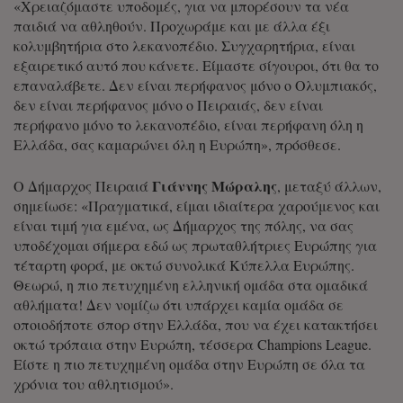
«Χρειαζόμαστε υποδομές, για να μπορέσουν τα νέα
παιδιά να αθληθούν. Προχωράμε και με άλλα έξι
κολυμβητήρια στο λεκανοπέδιο. Συγχαρητήρια, είναι
εξαιρετικό αυτό που κάνετε. Είμαστε σίγουροι, ότι θα το
επαναλάβετε. Δεν είναι περήφανος μόνο ο Ολυμπιακός,
δεν είναι περήφανος μόνο ο Πειραιάς, δεν είναι
περήφανο μόνο το λεκανοπέδιο, είναι περήφανη όλη η
Ελλάδα, σας καμαρώνει όλη η Ευρώπη», πρόσθεσε.
Γιάννης Μώραλης
Ο Δήμαρχος Πειραιά
, μεταξύ άλλων,
σημείωσε: «Πραγματικά, είμαι ιδιαίτερα χαρούμενος και
είναι τιμή για εμένα, ως Δήμαρχος της πόλης, να σας
υποδέχομαι σήμερα εδώ ως πρωταθλήτριες Ευρώπης για
τέταρτη φορά, με οκτώ συνολικά Κύπελλα Ευρώπης.
Θεωρώ, η πιο πετυχημένη ελληνική ομάδα στα ομαδικά
αθλήματα! Δεν νομίζω ότι υπάρχει καμία ομάδα σε
οποιοδήποτε σπορ στην Ελλάδα, που να έχει κατακτήσει
οκτώ τρόπαια στην Ευρώπη, τέσσερα Champions League.
Είστε η πιο πετυχημένη ομάδα στην Ευρώπη σε όλα τα
χρόνια του αθλητισμού».