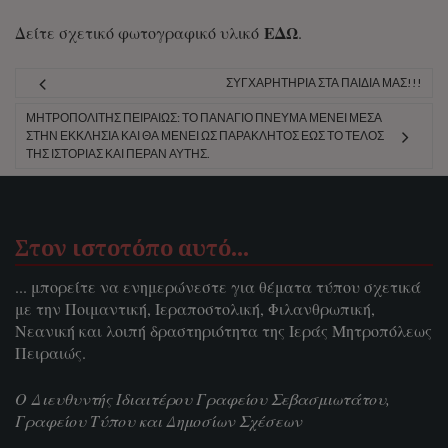
ΕΔΩ
Δείτε σχετικό φωτογραφικό υλικό
.
ΣΥΓΧΑΡΗΤΉΡΙΑ ΣΤΑ ΠΑΙΔΙΆ ΜΑΣ!!!
ΜΗΤΡΟΠΟΛΊΤΗΣ ΠΕΙΡΑΙΏΣ: ΤΟ ΠΑΝΆΓΙΟ ΠΝΕΎΜΑ ΜΈΝΕΙ ΜΈΣΑ
ΣΤΗΝ ΕΚΚΛΗΣΊΑ ΚΑΙ ΘΑ ΜΈΝΕΙ ΩΣ ΠΑΡΆΚΛΗΤΟΣ ΈΩΣ ΤΟ ΤΈΛΟΣ
ΤΗΣ ΙΣΤΟΡΊΑΣ ΚΑΙ ΠΈΡΑΝ ΑΥΤΉΣ.
Στον ιστοτόπο αυτό…
... μπορείτε να ενημερώνεστε για θέματα τύπου σχετικά
με την Ποιμαντική, Ιεραποστολική, Φιλανθρωπική,
Νεανική και λοιπή δραστηριότητα της Ιεράς Μητροπόλεως
Πειραιώς.
Ο Διευθυντής Ιδιαιτέρου Γραφείου Σεβασμιωτάτου,
Γραφείου Τύπου και Δημοσίων Σχέσεων