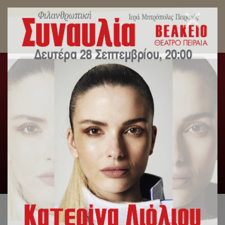
Η Κυριακή της Πεντηκοστής στον Καθεδρικό
Ιερό Ναό Αγίας Τριάδος Πειραιώς.
Αρχική
/
Γενική Κατηγορία
,
Δελτία Τύπου
,
Λατρευτική
Ζωή
/
Η Κυριακή της Πεντηκοστής στον Καθεδρικό Ιερό Ναό