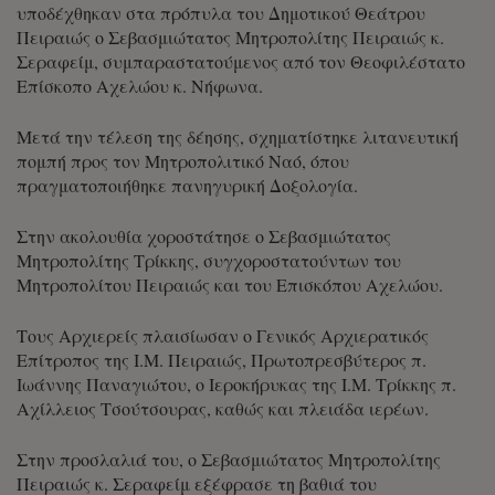
υποδέχθηκαν στα πρόπυλα του Δημοτικού Θεάτρου
Πειραιώς ο Σεβασμιώτατος Μητροπολίτης Πειραιώς κ.
Σεραφείμ, συμπαραστατούμενος από τον Θεοφιλέστατο
Επίσκοπο Αχελώου κ. Νήφωνα.
Μετά την τέλεση της δέησης, σχηματίστηκε λιτανευτική
πομπή προς τον Μητροπολιτικό Ναό, όπου
πραγματοποιήθηκε πανηγυρική Δοξολογία.
Στην ακολουθία χοροστάτησε ο Σεβασμιώτατος
Μητροπολίτης Τρίκκης, συγχοροστατούντων του
Μητροπολίτου Πειραιώς και του Επισκόπου Αχελώου.
Τους Αρχιερείς πλαισίωσαν ο Γενικός Αρχιερατικός
Επίτροπος της Ι.Μ. Πειραιώς, Πρωτοπρεσβύτερος π.
Ιωάννης Παναγιώτου, ο Ιεροκήρυκας της Ι.Μ. Τρίκκης π.
Αχίλλειος Τσούτσουρας, καθώς και πλειάδα ιερέων.
Στην προσλαλιά του, ο Σεβασμιώτατος Μητροπολίτης
Πειραιώς κ. Σεραφείμ εξέφρασε τη βαθιά του