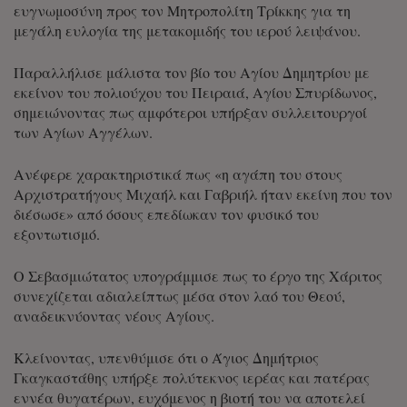
ευγνωμοσύνη προς τον Μητροπολίτη Τρίκκης για τη
μεγάλη ευλογία της μετακομιδής του ιερού λειψάνου.
Παραλλήλισε μάλιστα τον βίο του Αγίου Δημητρίου με
εκείνον του πολιούχου του Πειραιά, Αγίου Σπυρίδωνος,
σημειώνοντας πως αμφότεροι υπήρξαν συλλειτουργοί
των Αγίων Αγγέλων.
Ανέφερε χαρακτηριστικά πως «η αγάπη του στους
Αρχιστρατήγους Μιχαήλ και Γαβριήλ ήταν εκείνη που τον
διέσωσε» από όσους επεδίωκαν τον φυσικό του
εξοντωτισμό.
Ο Σεβασμιώτατος υπογράμμισε πως το έργο της Χάριτος
συνεχίζεται αδιαλείπτως μέσα στον λαό του Θεού,
αναδεικνύοντας νέους Αγίους.
Κλείνοντας, υπενθύμισε ότι ο Άγιος Δημήτριος
Γκαγκαστάθης υπήρξε πολύτεκνος ιερέας και πατέρας
εννέα θυγατέρων, ευχόμενος η βιοτή του να αποτελεί