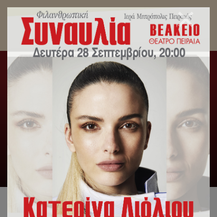
Ο Πειραιάς υποδέχθηκε την Τιμία Χείρα του
Αγίου Δημητρίου Γκαγκαστάθη.
Αρχική
/
Γενική Κατηγορία
,
Δελτία Τύπου
,
Λατρευτική
Ζωή
/
Ο Πειραιάς υποδέχθηκε την Τιμία Χείρα του Αγίου