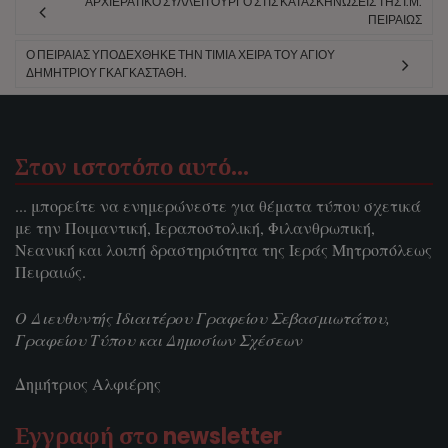
ΑΡΧΙΕΡΑΤΙΚΌ ΣΥΛΛΕΊΤΟΥΡΓΟ ΣΤΙΣ ΚΑΤΑΣΚΗΝΏΣΕΙΣ ΤΗΣ Ι.Μ.
ΠΕΙΡΑΙΏΣ
Ο ΠΕΙΡΑΙΆΣ ΥΠΟΔΈΧΘΗΚΕ ΤΗΝ ΤΙΜΊΑ ΧΕΊΡΑ ΤΟΥ ΑΓΊΟΥ
ΔΗΜΗΤΡΊΟΥ ΓΚΑΓΚΑΣΤΆΘΗ.
Στον ιστοτόπο αυτό…
... μπορείτε να ενημερώνεστε για θέματα τύπου σχετικά
με την Ποιμαντική, Ιεραποστολική, Φιλανθρωπική,
Νεανική και λοιπή δραστηριότητα της Ιεράς Μητροπόλεως
Πειραιώς.
Ο Διευθυντής Ιδιαιτέρου Γραφείου Σεβασμιωτάτου,
Γραφείου Τύπου και Δημοσίων Σχέσεων
Δημήτριος Αλφιέρης
Εγγραφή στο newsletter