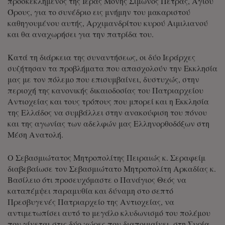
προσκεκλημένος της Ιεράς Μονής Σίμωνος Πέτρας, Αγίου
Όρους, για το συνέδριο εις μνήμην του μακαριστού
καθηγουμένου αυτής, Αρχιμανδρίτου κυρού Αιμιλιανού
και θα αναχωρήσει για την πατρίδα του.
Κατά τη διάρκεια της συναντήσεως, οι δύο Ιεράρχες
συζήτησαν τα προβλήματα που απασχολούν την Εκκλησία
μας με τον πόλεμο που επισυμβαίνει, δυστυχώς, στην
περιοχή της κανονικής δικαιοδοσίας του Πατριαρχείου
Αντιοχείας και τους τρόπους που μπορεί και η Εκκλησία
της Ελλάδος να συμβάλλει στην ανακούφιση του πόνου
και της αγωνίας των αδελφών μας Ελληνορθοδόξων στη
Μέση Ανατολή.
Ο Σεβασμιώτατος Μητροπολίτης Πειραιώς κ. Σεραφείμ
διαβεβαίωσε τον Σεβασμιώτατο Μητροπολίτη Αρκαδίας κ.
Βασίλειο ότι προσευχόμαστε ο Πανάγιος Θεός να
καταπέμψει παραμυθία και δύναμη στο σεπτό
Πρεσβυγενές Πατριαρχείο της Αντιοχείας, να
αντιμετωπίσει αυτό το μεγάλο κλυδωνισμό του πολέμου
που γίνεται στις δύο χώρες που διαποιμαίνει, στη Συρία