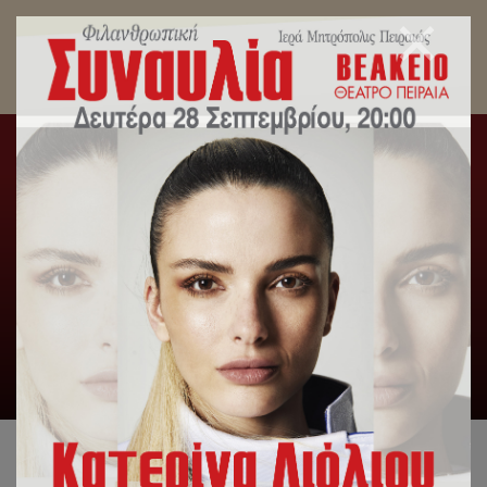
Συγκινητική επίσκεψη του Μητροπολίτου
Αρκαδίας κ. Βασιλείου στον Σεβ. Μητρ.
Πειραιώς κ. Σεραφείμ.
Αρχική
/
Γενική Κατηγορία
,
Δελτία Τύπου
/
Συγκινητική
επίσκεψη του Μητροπολίτου Αρκαδίας κ. Βασιλείου στον Σεβ.