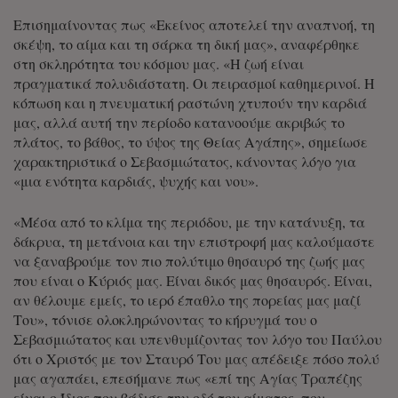
Επισημαίνοντας πως «Εκείνος αποτελεί την αναπνοή, τη
σκέψη, το αίμα και τη σάρκα τη δική μας», αναφέρθηκε
στη σκληρότητα του κόσμου μας. «Η ζωή είναι
πραγματικά πολυδιάστατη. Οι πειρασμοί καθημερινοί. Η
κόπωση και η πνευματική ραστώνη χτυπούν την καρδιά
μας, αλλά αυτή την περίοδο κατανοούμε ακριβώς το
πλάτος, το βάθος, το ύψος της Θείας Αγάπης», σημείωσε
χαρακτηριστικά ο Σεβασμιώτατος, κάνοντας λόγο για
«μια ενότητα καρδιάς, ψυχής και νου».
«Μέσα από το κλίμα της περιόδου, με την κατάνυξη, τα
δάκρυα, τη μετάνοια και την επιστροφή μας καλούμαστε
να ξαναβρούμε τον πιο πολύτιμο θησαυρό της ζωής μας
που είναι ο Κύριός μας. Είναι δικός μας θησαυρός. Είναι,
αν θέλουμε εμείς, το ιερό έπαθλο της πορείας μας μαζί
Του», τόνισε ολοκληρώνοντας το κήρυγμά του ο
Σεβασμιώτατος και υπενθυμίζοντας τον λόγο του Παύλου
ότι ο Χριστός με τον Σταυρό Του μας απέδειξε πόσο πολύ
μας αγαπάει, επεσήμανε πως «επί της Αγίας Τραπέζης
είναι ο Ίδιος που βάδισε την οδό του αίματος, που