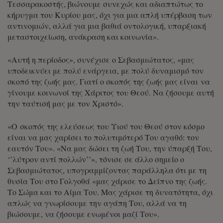
Τεσσαρακοστής, βιώνουμε συνεχώς και αδιαπτώτως το
κήρυγμα του Κυρίου μας, όχι για μια απλή υπέρβαση των
αντινομιών, αλλά για μια βαθιά οντολογική, υπαρξιακή
μεταστοιχείωση, ανάκραση και κοινωνία».
«Αυτή η περίοδος», συνέχισε ο Σεβασμιώτατος, «μας
υποδεικνύει με πολύ ενάργεια, με πολύ δυναμισμό τον
σκοπό της ζωής μας. Γιατί ο σκοπός της ζωής μας είναι να
γίνουμε κοινωνοί της Χάριτος του Θεού. Να ζήσουμε αυτή
την ταύτισή μας με τον Χριστό».
«Ο σκοπός της ελεύσεως του Υιού του Θεού στον κόσμο
είναι να μας χαρίσει το πολυτιμότερό Του αγαθό: τον
εαυτόν Του». «Να μας δώσει τη ζωή Του, την ύπαρξή Του,
‘’λύτρον αντί πολλών’’», τόνισε σε άλλο σημείο ο
Σεβασμιώτατος, υπογραμμίζοντας παράλληλα ότι με τη
θυσία Του στο Γολγοθά «μας χάρισε το Δείπνο της ζωής.
Το Σώμα και το Αίμα Του. Μας χάρισε τη δυνατότητα, όχι
απλώς να γνωρίσουμε την αγάπη Του, αλλά να τη
βιώσουμε, να ζήσουμε ενωμένοι μαζί Του».