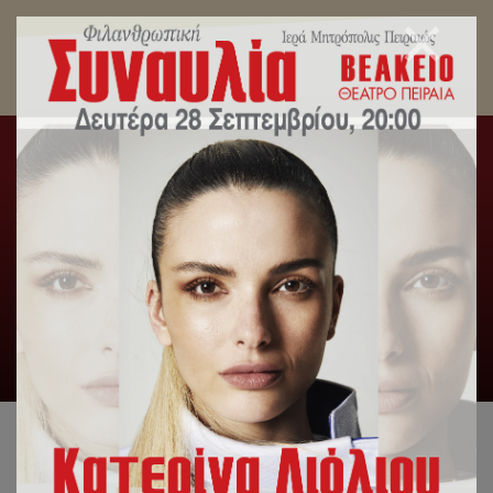
Μητροπολίτης Πειραιώς: Την περίοδο της
Μεγάλης Τεσσαρακοστής κατανοούμε ακριβώς
το ύψος της Θείας Αγάπης.
Αρχική
/
Γενική Κατηγορία
,
Δελτία Τύπου
,
Λατρευτική
Ζωή
/
Μητροπολίτης Πειραιώς: Την περίοδο της Μεγάλης
Τεσσαρακοστής κατανοούμε ακριβώς το ύψος της Θείας