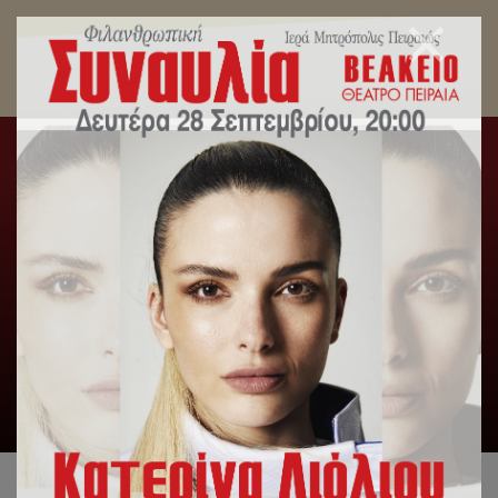
Επιμνημόσυνη Δέηση για τα θύματα της Θύρας 7.
Αρχική
/
Γενική Κατηγορία
,
Δελτία Τύπου
,
Λατρευτική