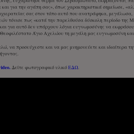
ίνης, ευχαρίστησε θερμά τον Σεβασμιώτατο, εκφράζοντας πα
 και για την αγάπη σας», όπως χαρακτηριστικά σημείωσε, «α
ρχιερατείας σας στον τόπο αυτό που ανατράφηκα, μεγάλωσα, έ
μεών τόνισε πως «κατά την παρελθούσα δύσκολη περίοδο της Μ
 και για αυτό δεν υπάρχουν λόγια ευγνωμοσύνης να εκφράσου
Θεοφιλέστατο Άγιο Αχελώου τη μεγάλη μας ευγνωμοσύνη και τ
ώ, να προσεύχεστε και να μας μνημονεύετε και ιδιαίτερα την
ήγοντας.
ideo.
Δείτε φωτογραφικό υλικό
ΕΔΩ
.