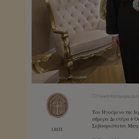
Γενική Κατηγορία
,
Δελ
Τον Ηγούμενο της Ιε
σήμερα Δευτέρα 6 Ο
Σεβασμιώτατος Μητρ
Ι.Μ.Π.