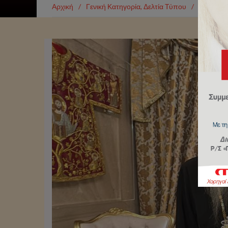
Αρχική
/
Γενική Κατηγορία
,
Δελτία Τύπου
/
Ο εψηφισ