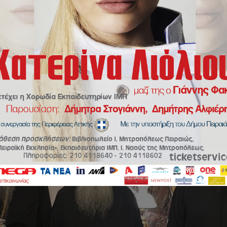
μένος Αρχιεπίσκοπος Σινά, Φαράν και Ραϊθώ κ. Συμεών στον Σεβασμιώτα