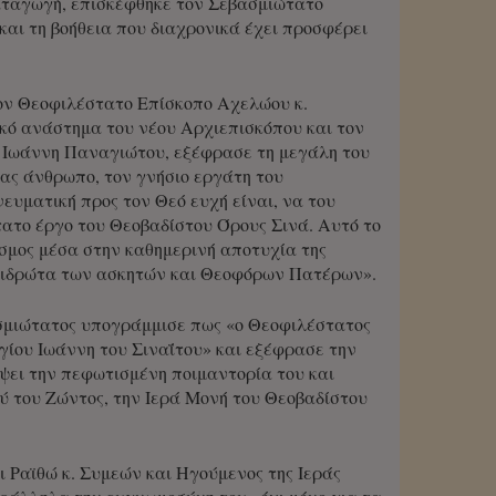
αταγωγή, επισκέφθηκε τον Σεβασμιώτατο
και τη βοήθεια που διαχρονικά έχει προσφέρει
ον Θεοφιλέστατο Επίσκοπο Αχελώου κ.
κό ανάστημα του νέου Αρχιεπισκόπου και τον
 Ιωάννη Παναγιώτου, εξέφρασε τη μεγάλη του
μας άνθρωπο, τον γνήσιο εργάτη του
ευματική προς τον Θεό ευχή είναι, να του
ρτατο έργο του Θεοβαδίστου Όρους Σινά. Αυτό το
σμος μέσα στην καθημερινή αποτυχία της
ον ιδρώτα των ασκητών και Θεοφόρων Πατέρων».
σμιώτατος υπογράμμισε πως «ο Θεοφιλέστατος
Αγίου Ιωάννη του Σιναΐτου» και εξέφρασε την
έψει την πεφωτισμένη ποιμαντορία του και
ύ του Ζώντος, την Ιερά Μονή του Θεοβαδίστου
 Ραϊθώ κ. Συμεών και Ηγούμενος της Ιεράς