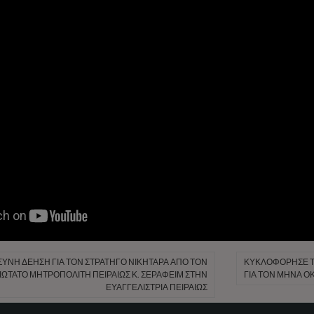
ΝΗ ΔΈΗΣΗ ΓΙΑ ΤΟΝ ΣΤΡΑΤΗΓΌ ΝΙΚΗΤΑΡΆ ΑΠΌ ΤΟΝ
ΚΥΚΛΟΦΌΡΗΣΕ ΤΟ
ΏΤΑΤΟ ΜΗΤΡΟΠΟΛΊΤΗ ΠΕΙΡΑΙΏΣ Κ. ΣΕΡΑΦΕΊΜ ΣΤΗΝ
ΓΙΑ ΤΟΝ ΜΉΝΑ ΟΚ
ΕΥΑΓΓΕΛΊΣΤΡΙΑ ΠΕΙΡΑΙΏΣ