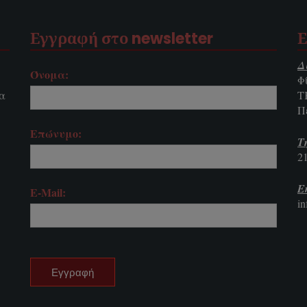
Εγγραφή στο newsletter
Ε
Δ
Όνομα:
Φ
τα
Τ
Π
Επώνυμο:
Τ
2
E
E-Mail:
i