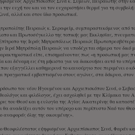
ηφισμένος Αρχιεπίσκοπος Σινά κ. Συμεών, Πειραιώτης στην κ
ι την ευχή του και να τον ευχαριστήσει θερμά για τη συμβολή 
Σινά, αλλά και στον ίδιο προσωπικά.
τροπολίτης Πειραιώς κ. Σεραφείμ, συμπαραστεκόμενος από τ
οπο και Πρωτοσύγκελλο της τοπικής μας Εκκλησίας, πνευματι
 Επίτροπο της Ιεράς Μητροπόλεως Πειραιώς Πρωτοπρεσβύτερο
την Ιερά Μητρόπολη Πειραιώς να υποδέχεται σήμερα τον δικό 
αρακτηριστικά είπε, επισημαίνοντας πως «η προσωπική μας πν
ία και δύναμη εις έτη μήκιστα για να διακονήσει αυτό το υπέ
που εξαγγέλλει καθημερινά το καινούργιο που περιμένει ο κό
ναι πραγματικά εμβαπτισμένο στους αγώνες, στα δάκρυα, στ
ρόσωπο του νέου Ηγουμένου και Αρχιεπισκόπου Σινά, ο Σεβα
 θεολόγος και φιλόλογος, έχει ασχοληθεί με την Κλίμακα του 
άρις του Θεού και η ευλογία της Αγίας Αικατερίνης θα καταστ
ι θα αναδείξει αυτόν τον υπέροχο και περίπυστο Ναό του Θεο
ίο αναφοράς όλης της οικουμένης».
ο Θεοφιλέστατος εψηφισμένος Αρχιεπίσκοπος Σινά, Φαράν και