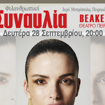
ΜΗΝΎΜΑΤΑ ΣΕΒΑΣΜΙΩΤΆΤΟΥ
ΔΕΛΤΊΑ ΤΎΠΟΥ
ΕΚΔΗΛΏ
κοπος Σινά, Φαράν και Ραϊθώ κ
ίτη Πειραιώς κ. Σεραφείμ.