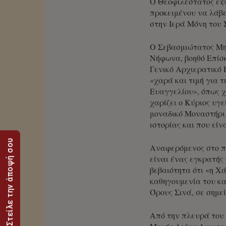
Ο Θεοφιλέστατος εψ
προκειμένου να λάβε
στην Ιερά Μόνη του 
Ο Σεβασμιώτατος Μη
Νήφωνα, βοηθό Επίσκ
Γενικό Αρχιερατικό
«χαρά και τιμή για 
Ευαγγελίου», όπως χ
χαρίζει ο Κύριος υγε
μοναδικό Μοναστήρι 
ιστορίας και που εί
Στείλε την άποψή σου
Αναφερόμενος στο π
είναι ένας εγκρατής
βεβαιότητα ότι «η Χ
καθηγουμενία του κα
Όρους Σινά, σε σημε
Από την πλευρά του 