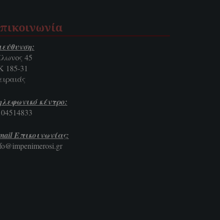
πικοινωνία
ιεύθυνση:
ίλωνος 45
Κ 185-31
ειραιάς
ηλεφωνικό κέντρο:
104514833
mail Επικοινωνίας:
nfo@impenimerosi.gr