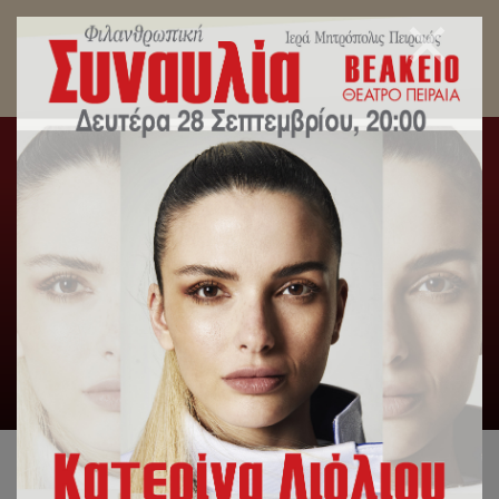
Διήμερο Συνέδριο Στελεχών Νεότητος της Ιεράς
Μητροπόλεως Πειραιώς.
Αρχική
/
Γενική Κατηγορία
,
Δελτία Τύπου
,
Τομέας
Νεότητος
/
Διήμερο Συνέδριο Στελεχών Νεότητος της Ιεράς