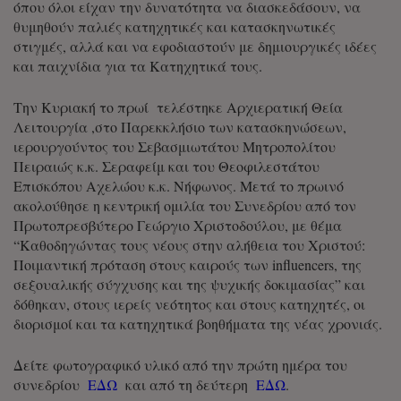
όπου όλοι είχαν την δυνατότητα να διασκεδάσουν, να
θυμηθούν παλιές κατηχητικές και κατασκηνωτικές
στιγμές, αλλά και να εφοδιαστούν με δημιουργικές ιδέες
και παιχνίδια για τα Κατηχητικά τους.
Την Κυριακή το πρωί τελέστηκε Αρχιερατική Θεία
Λειτουργία ,στο Παρεκκλήσιο των κατασκηνώσεων,
ιερουργούντος του Σεβασμιωτάτου Μητροπολίτου
Πειραιώς κ.κ. Σεραφείμ και του Θεοφιλεστάτου
Επισκόπου Αχελώου κ.κ. Νήφωνος. Μετά το πρωινό
ακολούθησε η κεντρική ομιλία του Συνεδρίου από τον
Πρωτοπρεσβύτερο Γεώργιο Χριστοδούλου, με θέμα
“Καθοδηγώντας τους νέους στην αλήθεια του Χριστού:
Ποιμαντική πρόταση στους καιρούς των influencers, της
σεξουαλικής σύγχυσης και της ψυχικής δοκιμασίας” και
δόθηκαν, στους ιερείς νεότητος και στους κατηχητές, οι
διορισμοί και τα κατηχητικά βοηθήματα της νέας χρονιάς.
Δείτε φωτογραφικό υλικό από την πρώτη ημέρα του
συνεδρίου
ΕΔΩ
και από τη δεύτερη
ΕΔΩ
.