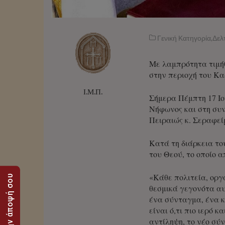
Γενική Κατηγορία
,
Δελ
Με λαμπρότητα τιμήθ
στην περιοχή του Κα
Ι.Μ.Π.
Σήμερα Πέμπτη 17 Ιο
Νήφωνος και στη συ
Πειραιώς κ. Σεραφείμ
Κατά τη διάρκεια το
του Θεού, το οποίο 
«Κάθε πολιτεία, οργ
Στείλε την άποψή σου
θεσμικά γεγονότα αυ
ένα σύνταγμα, ένα κ
είναι ό,τι πιο ιερό 
αντίληψη, το νέο σύν