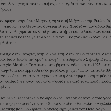
που δεν έχεις οικογενειακή σχέση ή αγάπη» «και γίνεται εκεί
λήρωσε.
αναφορά στην Αγία Μαρίνα, τη νεαρή Μάρτυρα της Εκκλησίας μ
 ηγεμόνας, επιλέγοντας συνειδητά τον Χριστό ως μοναδικό θησ
λα την οδήγησε σε σκληρά βασανιστήρια και τελικά στον αποκ
τη της και κατέδειξε την αλήθεια του Ευαγγελικού λόγου: ότι 
αρδιά του.
δειξε στην ιστορία, στην οικουμένη, στην ανθρωπότητα, στα 
βώς διότι έκανε την ορθή επιλογή», επεσήμανε ο Σεβασμιώτ
ν Αγία Μαρίνα. Το πρώτο, συνέβη στην πόλη μας το 1925, ότα
 αιφνίδια κατάρρευση ενός μεγάλου μηχανήματος με πολύ βάρ
μεταφέρθηκε από την Αμερική, όπου η Αγία εμφανίστηκε μέσα 
νός παιδιού, γεγονός που αναγνωρίστηκε από το ιατρικό προσωπ
ρίνης.
λίου 2025, τελέστηκε ο πανηγυρικός Εσπερινός στον οποίο χο
ίμ, συγχοροστατούντος του Θεοφιλεστάτου Επισκόπου Αχελώου
τοπικής μας Εκκλησίας, ο οποίος κήρυξε και τον Θείο Λόγο.