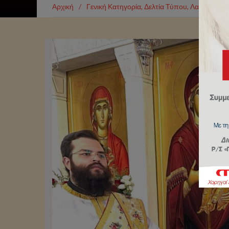
Αρχική
/
Γενική Κατηγορία
,
Δελτία Τύπου
,
Λατρευτική