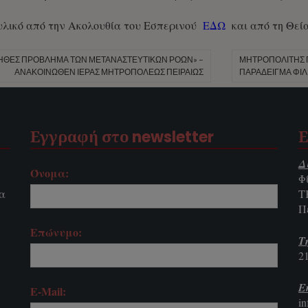
υλικό από την Ακολουθία του Εσπερινού
ΕΔΩ
και από τη Θεί
ΗΘΕΣ ΠΡΟΒΛΗΜΑ ΤΩΝ ΜΕΤΑΝΑΣΤΕΥΤΙΚΩΝ ΡΟΩΝ» –
ΜΗΤΡΟΠΟΛΊΤΗΣ ΠΕ
ΑΝΑΚΟΙΝΩΘΕΝ ΙΕΡΑΣ ΜΗΤΡΟΠΟΛΕΩΣ ΠΕΙΡΑΙΩΣ
ΠΑΡΆΔΕΙΓΜΑ ΦΙΛΊ
Εγγραφή στο newsletter
Ε
Δ
Όνομα:
Φ
τα
Τ
Π
Επώνυμο:
Τ
2
E
E-Mail:
i