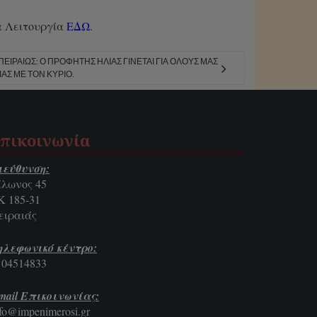
α Λειτουργία
ΕΔΩ
.
ΙΡΑΙΏΣ: Ο ΠΡΟΦΉΤΗΣ ΗΛΊΑΣ ΓΊΝΕΤΑΙ ΓΙΑ ΌΛΟΥΣ ΜΑΣ
ΑΣ ΜΕ ΤΟΝ ΚΎΡΙΟ.
πικοινωνία
ιεύθυνση:
ίλωνος 45
Κ 185-31
ειραιάς
ηλεφωνικό κέντρο:
104514833
mail Επικοινωνίας:
nfo@impenimerosi.gr