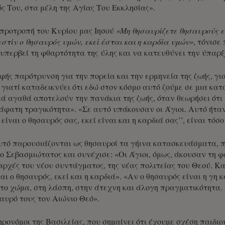
ς Του, στα μέλη της Αγίας Του Εκκλησίας».
προτροπή του Κυρίου μας Ιησού
«Μη θησαυρίζετε θησαυρούς ε
τίν ο θησαυρός υμών, εκεί έσται και η καρδία υμών»
, τόνισε
 υπερβεί τη φθαρτότητα της ύλης και να κατευθύνει την ύπαρξ
φής παρότρυνση για την πορεία και την ερμηνεία της ζωής, γ
 γιατί καταδεικνύει ότι εδώ στον κόσμο αυτό ζούμε σε μια κ
ικά αγαθά αποτελούν την πανάκια της ζωής, όταν θεωρήσει ότι 
 άφατη τραγικότητα». «Σε αυτό υπάκουσαν οι Άγιοι. Αυτό ήταν
 είναι ο θησαυρός σας, εκεί είναι και η καρδιά σας’’, είναι τό
υτό παρουσιάζονται ως θησαυροί τα γήινα κατασκευάσματα, 
ο Σεβασμιώτατος και συνέχισε: «Οι Άγιοι, όμως, άκουσαν τη φ
αρχές του νέου συντάγματος, της νέας πολιτείας του Θεού. Κ
αι ο θησαυρός, εκεί και η καρδιά». «Αν ο θησαυρός είναι η γη κ
Στο χώμα, στη λάσπη, στην άτεχνη και άλογη πραγματικότητα. 
αυρό τους τον Αιώνιο Θεό».
ρονόμοι της Βασιλείας, που σημαίνει ότι έχουμε σχέση παιδιο