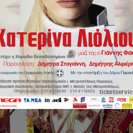
 Ζωή
/
Μητροπολίτης Πειραιώς: Τιμούμε σήμερα την Αγία Μαρίνα, διότι 