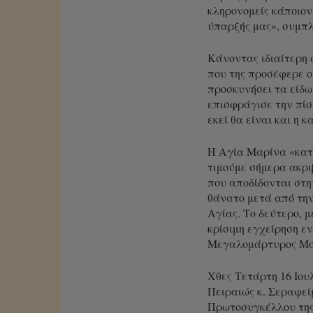
κληρονομείς κάποιον 
ύπαρξής μας», συμπ
Κάνοντας ιδιαίτερη 
που της προσέφερε ο
προσκυνήσει τα είδω
επισφράγισε την πίσ
εκεί θα είναι και η κ
Η Αγία Μαρίνα «κατέ
τιμούμε σήμερα ακρι
που αποδίδονται στη
θάνατο μετά από την
Αγίας. Το δεύτερο, 
κρίσιμη εγχείρηση ε
Μεγαλομάρτυρος Μα
Χθες Τετάρτη 16 Ιου
Πειραιώς κ. Σεραφε
Πρωτοσυγκέλλου της 