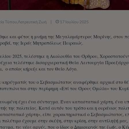
τία Τύπου
,
Λατρευτική Ζωή
|
17 Ιουλίου 2025
ηκε και φέτος η μνήμη της Μεγαλομάρτυρος Μαρίνης, στον πα
ραβά, της Ιεράς Μητροπόλεως Πειραιώς.
υλίου 2025, τελέστηκε η Ακολουθία του Όρθρου, Χοροστατού
νέχεια τελέστηκε δισαρχιερατική Θεία Λειτουργία Προεξάρχ
, ο οποίος κήρυξε και τον Θείο Λόγο.
υ κηρύγματός του ο Σεβασμιώτατος αναφέρθηκε αρχικά στο θ
αποτυπώνεται στην περίφημη «Επί του Όρους Ομιλία» του Κυρί
ανωμένη έχει ένα σύνταγμα. Έναν καταστατικό χάρτη, ένα υπ
τής της πολιτείας. Κατά αυτόν τον τρόπο και η ουράνιος πολιτ
αταστατικό χάρτη», είπε χαρακτηριστικά ο Σεβασμιώτατος, επι
και πολύτιμο έχουμε στην σκέψη, στην κρίση, στην αντίληψή μα
ταγμα, τις νέες αρχές, που ο ίδιος ο Δημιουργός της ζωής, ο Κύ