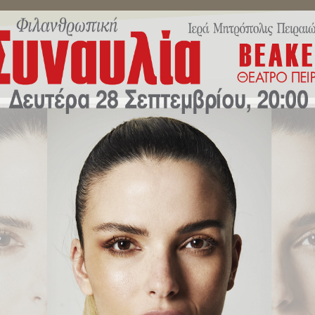
ΜΗΝΎΜΑΤΑ ΣΕΒΑΣΜΙΩΤΆΤΟΥ
ΔΕΛΤΊΑ ΤΎΠΟΥ
ΕΚΔΗΛΏ
επίσκοπο Αθηνών και πάσης Ελλ
Εκπαιδευτηρίων της Ι.Μ.Πειραι