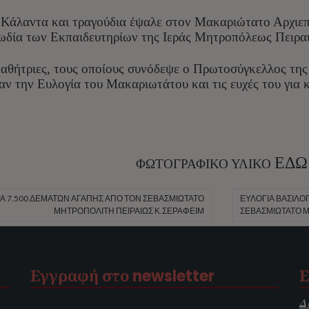
 Κάλαντα και τραγούδια έψαλε στον Μακαριώτατο Αρχιε
ωδία των Εκπαιδευτηρίων της Ιεράς Μητροπόλεως Πειρα
 μαθήτριες, τους οποίους συνόδεψε ο Πρωτοσύγκελλος τη
αν την Ευλογία του Μακαριωτάτου και τις ευχές του για
ΕΔΩ
ΦΩΤΟΓΡΑΦΙΚΟ ΥΛΙΚΟ
 7.500 ΔΕΜΆΤΩΝ ΑΓΆΠΗΣ ΑΠΌ ΤΟΝ ΣΕΒΑΣΜΙΏΤΑΤΟ
ΕΥΛΟΓΊΑ ΒΑΣΙΛΌ
ΜΗΤΡΟΠΟΛΊΤΗ ΠΕΙΡΑΙΏΣ Κ.ΣΕΡΑΦΕΊΜ
ΣΕΒΑΣΜΙΏΤΑΤΟ Μ
Εγγραφή στο newsletter
Ε
Δ