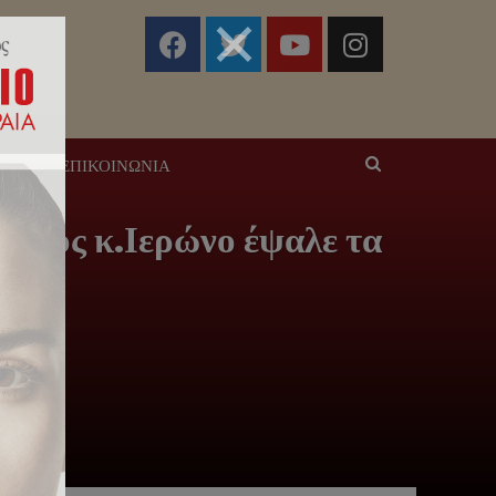
ΣΕΙΣ
ΕΠΙΚΟΙΝΩΝΊΑ
άδος κ.Ιερώνο έψαλε τα
ώς.