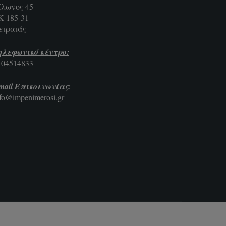
ίλωνος 45
Κ 185-31
ειραιάς
ηλεφωνικό κέντρο:
104514833
mail Επικοινωνίας:
nfo@impenimerosi.gr