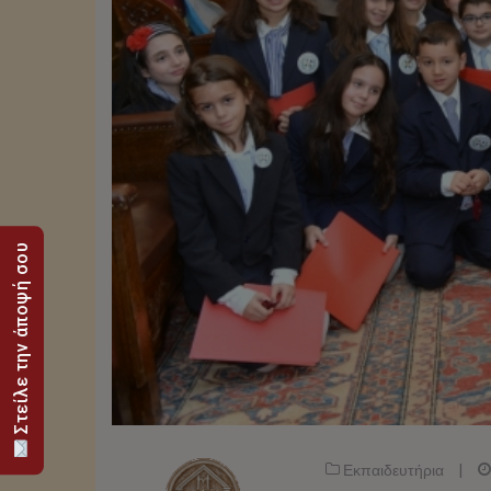
Στείλε την άποψή σου
Εκπαιδευτήρια
|