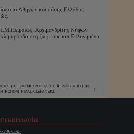
πίσκοπο Αθηνών και πάσης Ελλάδος
ιώς.
ς Ι.Μ.Πειραιώς, Αρχιμανδρίτης Νήφων
 καλή πρόοδο στη ζωή τους και Ευλογημένα
ΠΙΤΑΣ ΤΗΣ ΙΕΡΆΣ ΜΗΤΡΟΠΌΛΕΩΣ ΠΕΙΡΑΙΏΣ, ΑΠΌ ΤΟΝ
ΗΤΡΟΠΟΛΊΤΗ ΜΑΣ Κ.ΣΕΡΑΦΕΊΜ.
πικοινωνία
ιεύθυνση: