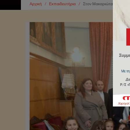
Αρχική
/
Εκπαιδευτήρια
/
Στον Μακαριώτατο Αρχιεπ