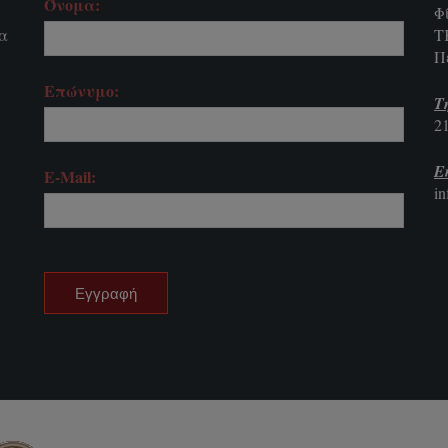
Όνομα:
Φ
τα
Τ
Π
Επώνυμο:
Τ
2
E
E-Mail:
i