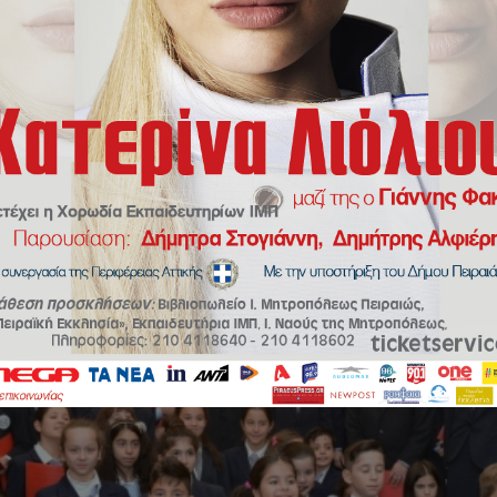
ίσκοπο Αθηνών και πάσης Ελλάδος κ.Ιερώνο έψαλε τα κάλαντα η χορωδία