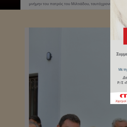
μνήμην του πατρός του Μιλτιάδου, ταυτόχρονα με τον 