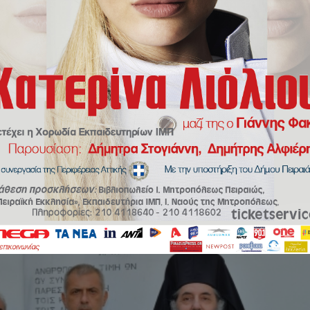
Αγιασμό Ενάρξεως του Νέου Σχολικού Έτους.