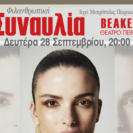
ΜΗΝΎΜΑΤΑ ΣΕΒΑΣΜΙΩΤΆΤΟΥ
ΔΕΛΤΊΑ ΤΎΠΟΥ
ΕΚΔΗΛΏ
ς κ.Σεραφείμ εγκαινίασε την ν
οέδρου του Ολυμπιακού Βαγγέλη
ου, ταυτόχρονα με τον Αγιασμό 
κ.Σεραφείμ εγκαινίασε την νέα σύγχρονη πτέρυγα του Λυκείου, δωρεά 