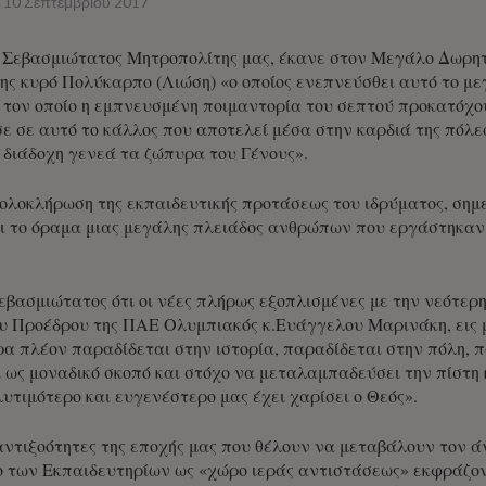
10 Σεπτεμβρίου 2017
ο Σεβασμιώτατος Μητροπολίτης μας, έκανε στον Μεγάλο Δωρη
της κυρό Πολύκαρπο (Λιώση) «ο οποίος ενεπνεύσθει αυτό το με
 τον οποίο η εμπνευσμένη ποιμαντορία του σεπτού προκατόχ
σε σε αυτό το κάλλος που αποτελεί μέσα στην καρδιά της πόλ
διάδοχη γενεά τα ζώπυρα του Γένους».
λοκλήρωση της εκπαιδευτικής προτάσεως του ιδρύματος, σημε
ι το όραμα μιας μεγάλης πλειάδος ανθρώπων που εργάστηκαν
βασμιώτατος ότι οι νέες πλήρως εξοπλισμένες με την νεότερ
υ Προέδρου της ΠΑΕ Ολυμπιακός κ.Ευάγγελου Μαρινάκη, εις μ
α πλέον παραδίδεται στην ιστορία, παραδίδεται στην πόλη, π
 ως μοναδικό σκοπό και στόχο να μεταλαμπαδεύσει την πίστη 
λυτιμότερο και ευγενέστερο μας έχει χαρίσει ο Θεός».
αντιξοότητες της εποχής μας που θέλουν να μεταβάλουν τον 
ο των Εκπαιδευτηρίων ως «χώρο ιεράς αντιστάσεως» εκφράζο