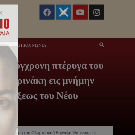
ΣΕΙΣ
ΕΠΙΚΟΙΝΩΝΊΑ
έα σύγχρονη πτέρυγα του
 Μαρινάκη εις μνήμην
Ενάρξεως του Νέου
του Προέδρου του Ολυμπιακού Βαγγέλη Μαρινάκη εις