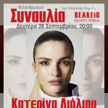
“Μνήμες Μικρασίας” στην 35η Γιορτή Νεολαίας
της Ιεράς Μητροπόλεως Πειραιώς.
Αρχική
/
Εκδηλώσεις
,
Τομέας Νεότητος
/
“Μνήμες
Μικρασίας” στην 35η Γιορτή Νεολαίας της Ιεράς Μητροπόλεως