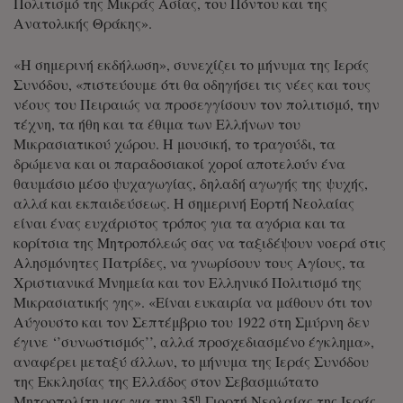
Πολιτισμό της Μικράς Ασίας, του Πόντου και της
Ανατολικής Θράκης».
«Η σημερινή εκδήλωση», συνεχίζει το μήνυμα της Ιεράς
Συνόδου, «πιστεύουμε ότι θα οδηγήσει τις νέες και τους
νέους του Πειραιώς να προσεγγίσουν τον πολιτισμό, την
τέχνη, τα ήθη και τα έθιμα των Ελλήνων του
Μικρασιατικού χώρου. Η μουσική, το τραγούδι, τα
δρώμενα και οι παραδοσιακοί χοροί αποτελούν ένα
θαυμάσιο μέσο ψυχαγωγίας, δηλαδή αγωγής της ψυχής,
αλλά και εκπαιδεύσεως. Η σημερινή Εορτή Νεολαίας
είναι ένας ευχάριστος τρόπος για τα αγόρια και τα
κορίτσια της Μητροπόλεώς σας να ταξιδέψουν νοερά στις
Αλησμόνητες Πατρίδες, να γνωρίσουν τους Αγίους, τα
Χριστιανικά Μνημεία και τον Ελληνικό Πολιτισμό της
Μικρασιατικής γης». «Είναι ευκαιρία να μάθουν ότι τον
Αύγουστο και τον Σεπτέμβριο του 1922 στη Σμύρνη δεν
έγινε ‘’συνωστισμός’’, αλλά προσχεδιασμένο έγκλημα»,
αναφέρει μεταξύ άλλων, το μήνυμα της Ιεράς Συνόδου
της Εκκλησίας της Ελλάδος στον Σεβασμιώτατο
η
Μητροπολίτη μας για την 35
Γιορτή Νεολαίας της Ιεράς