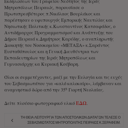
Εκδηλώσεων του Γραφείου Νεότητος της Ιεράς
Μητροπόλεως Πειραιώς, παρουσίασε ο
Πρωτοπρεσβύτερος π.Νικόλαος Βουρλάκος και
παρέστησαν ο υφυπουργός Εμπορικής Ναυτιλίας και
Νησιωτικής Πολιτικής κ.Κωνσταντίνος Κατσαφάδος, ο
Αντιδήμαρχος Προγραμματισμού και Ανάπτυξης του
Δήμου Πειραιά κ.Δημήτριος Καρύδης, ο αναπληρωτής
Διοικητής του Νοσοκομείου «ΜΕΤΑΞΑ» κ.Σαράντος
Ευσταθόπουλος και η Γενική Διευθύντρια των
Εκπαιδευτηρίων της Ιεράς Μητροπόλεως και
Γυμνασιάρχης κα Κυριακή Κούβαρη.
Όλοι οι συμμετέχοντες, μαζί με την Ευλογία και τις ευχές
του Σεβασμιωτάτου για «καλό καλοκαίρι», λάμβαναν και
η
αναμνηστικό δώρο από την 35
Γιορτή Νεολαίας.
ΕΔΩ
Δείτε πλούσιο φωτογραφικό υλικό
.
ΤΗ ΘΕΊΑ ΛΕΙΤΟΥΡΓΊΑ ΤΩΝ ΑΠΟΣΤΟΛΙΚΏΝ ΔΙΑΤΑΓΏΝ ΤΈΛΕΣΕ Ο
ΣΕΒΑΣΜΙΏΤΑΤΟΣ ΜΗΤΡΟΠΟΛΊΤΗΣ ΠΕΙΡΑΙΏΣ Κ.ΣΕΡΑΦΕΊΜ.