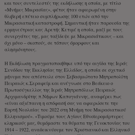
και τους συντελεστές της εκδήλωσης η οποία, με τίτλο
«Μνήμες Μικρασίας», φέτος ήταν αφιερωμένη στην
θλιβερή επέτειο συμπλήρωσης 100 ετών από την
Μικρασιατική καταστροφή. Σημαντική ήταν παρουσία της
ερμηνεύτριας κας Αρετής Κετιμέ η οποία, μαζί με τους
συνεργάτες της, μας ταξίδεψε με Μικρασιάτικους – και
όχι μόνο – σκοπούς, σε τόπους όμορφους και
αλησμόνητους.
Η Εκδήλωση πραγματοποιήθηκε υπό την αιγίδα της Ιεράς
Συνόδου της Εκκλησίας της Ελλάδος, η οποία σε σχετικό
μήνυμα που απέστειλε στον Σεβασμιώτατο Μητροπολίτη
Πειραιώς κ.Σεραφείμ και ανέγνωσε στο Βεάκειο ο
Πρωτοσύγκελλος της Ιεράς Μητροπόλεως Πειραιώς
Αρχιμανδρίτης π.Νήφων Καπογιάννης, αναφέρει πως
«είναι αξιέπαινη η απόφασή σας να αφιερώσετε την
Εορτή Νεολαίας του 2022 στη Μνήμη του Μικρασιατικού
Ελληνισμού». «Τιμούμε τους Αγίους Εθνοϊερομάρτυρες
κληρικούς μας, θυμόμαστε τα θύματα της Γενοκτονίας του
1914 – 1922, αναδεικνύουμε τον Χριστιανικό και Ελληνικό