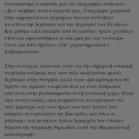
αναγκάστηκε ο στρατός μας να υποχωρήσει ατάκτως».
«Δεν νικήθηκε ποτέ ο στρατός μας. Υποχώρησε μπροστά
στην αφροσύνη των ηγητόρων του και αυτό ήταν
συνέπεια της διχόνοιας και του διχασμού των Ελλήνων.
Και χάθηκε ο Ελληνισμός από τις κοιτίδες τριών χιλιάδων
ετών και σφαγιάσθηκαν οι αδελφοί μας και το όνειρο
έγινε και πάλι θρύλος», είπε χαρακτηριστικά ο
Σεβασμιώτατος.
Στην συνέχεια, κάνοντας λόγο για την σημερινή ιστορική
συγκυρία ανέφερε πως «και πάλι ακούγονται φωνές
διχόνοιας στην πατρίδα, αλλά είναι ώρα κρίσιμη που θα
πρέπει να είμαστε ενωμένοι όλοι ως ένας άνθρωπος
απέναντι στην βυσσοδομούσα αυτή γειτονική χώρα. Είναι
ώρα αυτογνωσίας, ώρα μνημοσύνου πνευματικού για
τους μάρτυρες και τους ήρωες και τους Αγίους που
κοσμούν το εορτολόγιο της Εκκλησίας μας όπως οι
μάρτυρες των μεγάλων Αγίων Ιεραρχών που έπεσαν
θύματα της τουρκικής θηριωδίας κατά την Μικρασιατική
καταστροφή».