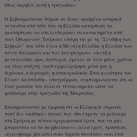
όπως ακριβώς αυτή η τραγωδία».
Ο Σεβασμιώτατος θύμισε σε όλους ορισμένα ιστορικά
γεγονότα από τότε που «η Ελλάδα κατόρθωσε το
ακατόρθωτο: να απελευθερώσει τα κατακτημένα από
τους Οθωμανούς Τούρκους εδάφη της με τη ‘’Συνθήκη των
Σεβρών’’ που τότε έγινε η Μεγάλη Ελλάδα, η Ελλάδα των
πέντε θαλασσών και των δύο ηπείρων». «Αυτή η
μεγαλειώδης ώρα, δυστυχώς, έμελλε σε λίγα μόλις χρόνια
να γίνει στάχτη, γιατί εμφιλοχώρησε μέσα μας η
διχόνοια, ο διχασμός, η αποκαραδοκία. Έτσι η ενότητα του
Γένους διεσπάσθη», υπογράμμισε, συμπληρώνοντας ότι «ο
ένας μισούσε τον άλλο σε τέτοιο σημείο» ώστε να
φτάσουμε στην τραγωδία της Μικρασίας.
Επισημαίνοντας με έμφαση ότι «ο Ελληνικός στρατός
ποτέ δεν νικήθηκε» τόνισε πως «θα έπρεπε να μείνουμε
στη Σμύρνη με τέτοια οχυρωματικά έργα, που να μην
μπορούσαν να τα διεμβολίσουν», αλλά εμείς, πρόσθεσε,
«ξεκινήσαμε μία απέλπιδα πορεία θανάτου» «και έτσι