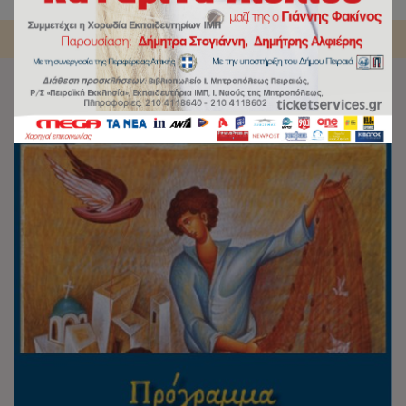
Αρχική
/
Εκδηλώσεις
/
Πρόγραμμα Επιμόρφωσης Εφήβων