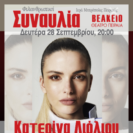
Εκδήλωση της Ιεράς Μητροπόλεως Πειραιώς για
τους Προστάτες της Παιδείας
Αρχική
/
Εκδηλώσεις
/
Εκδήλωση της Ιεράς Μητροπόλεως