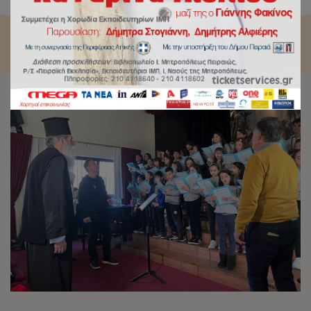
Σεβασμιώτατος Μητροπολίτης Πειραιώς κ. Σεραφείμ.