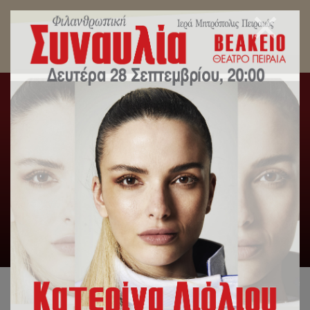
Στις τελικές πρόβες της μεγάλης φιλανθρωπικής
συναυλίας ο Σεβασμιώτατος Μητροπολίτης
Πειραιώς κ. Σεραφείμ.
Αρχική
/
Slideshow
,
Δελτία Τύπου
,
Εκπαιδευτήρια
/
Στις
τελικές πρόβες της μεγάλης φιλανθρωπικής συναυλίας ο