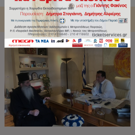
κ.Α.Γεωργιάδη