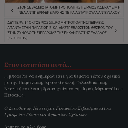
ΣΤΟΝ ΣΕΒΑΣΜΙΏΤΑΤΟ ΜΗΤΡΟΠΟΛΊΤΗΣ ΠΕΙΡΑΙΏΣ Κ.ΣΕΡΑΦΕΊΜ Η
ΝΈΑ ΑΝΤΙΠΕΡΙΦΕΡΕΙΆΡΧΗΣ ΠΕΙΡΑΙΆ ΣΤΑΥΡΟΎΛΑ ΑΝΤΩΝΆΚΟΥ.
ΔΕΥΤΈΡΑ, 14 ΟΚΤΏΒΡΙΟΣ 2019 Ὁ ΜΗΤΡΟΠΟΛΊΤΗΣ ΠΕΙΡΑΙΩ͂Σ
ἈΠΑΝΤΑ͂ ΣΤΉΝ ΠΑΡΑΣΙΏΠΙΣΙ ΚΑΊ ΔΙΑΣΤΡΈΒΛΩΣΙ ΤΩ͂Ν ΘΈΣΕΩΝ ΤΟΥ
ΣΤΉΝ ΣΎΝΟΔΟ ΤΗ͂Σ ἹΕΡΑΡΧΊΑΣ ΤΗ͂Σ ἘΚΚΛΗΣΊΑΣ ΤΗ͂Σ ἙΛΛΆΔΟΣ
(12.10.2019)
Στον ιστοτόπο αυτό…
... μπορείτε να ενημερώνεστε για θέματα τύπου σχετικά
με την Ποιμαντική, Ιεραποστολική, Φιλανθρωπική,
Νεανική και λοιπή δραστηριότητα της Ιεράς Μητροπόλεως
Πειραιώς.
Ο Διευθυντής Ιδιαιτέρου Γραφείου Σεβασμιωτάτου,
Γραφείου Τύπου και Δημοσίων Σχέσεων
Δημήτριος Αλφιέρης