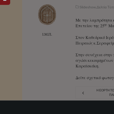
Slideshow
,
Δελτία Τύ
Με την λαμπρότητα κ
ης
Επετείου της 25
Μαρ
Ι.Μ.Π.
Στον Καθεδρικό Ιερ
Πειραιώς κ.Σεραφείμ
Στην συνέχεια στην 
αγώσι κεκοιμημένων
Καραϊσκάκη.
Δείτε σχετικό φωτο
Η ΕΟΡΤΉ Τ
ΠΑ