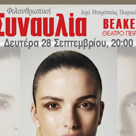
ΜΗΝΎΜΑΤΑ ΣΕΒΑΣΜΙΩΤΆΤΟΥ
ΔΕΛΤΊΑ ΤΎΠΟΥ
ΕΚΔΗΛΏ
κή Εορτή της 25ης Μαρτίου στο
άθεση Στεφάνων.
τρευτική Ζωή
/
Δοξολογία για την Εθνική Εορτή της 25ης Μαρτίου στον