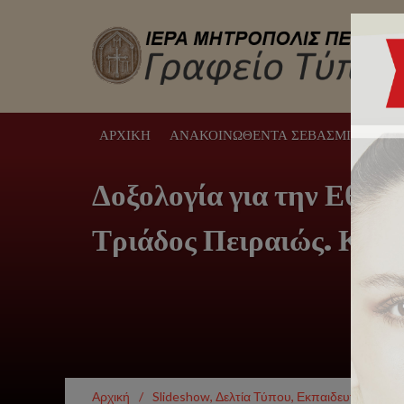
ΑΡΧΙΚΉ
ΑΝΑΚΟΙΝΩΘΈΝΤΑ ΣΕΒΑΣΜΙΩΤΆΤΟΥ
Δοξολογία για την Εθνι
Τριάδος Πειραιώς. Κατ
Αρχική
/
Slideshow
,
Δελτία Τύπου
,
Εκπαιδευτήρια
,
Λα