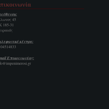
πικοινωνία
ιεύθυνση:
ίλωνος 45
Κ 185-31
ειραιάς
ηλεφωνικό κέντρο:
104514833
mail Επικοινωνίας:
nfo@impenimerosi.gr