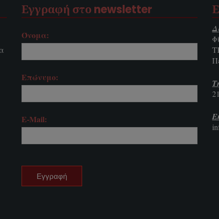
Εγγραφή στο newsletter
Ε
Δ
Όνομα:
Φ
τα
Τ
Π
Επώνυμο:
Τ
2
E
E-Mail:
i