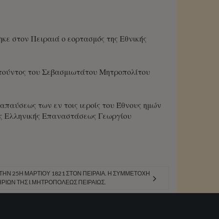
κε στον Πειραιά ο εορτασμός της Εθνικής
ατούντος του Σεβασμιωτάτου Μητροπολίτου
παύσεως των εν τοις ιεροίς του Έθνους ημών
ης Ελληνικής Επαναστάσεως Γεωργίου
ΤΗΝ 25Η ΜΑΡΤΊΟΥ 1821 ΣΤΟΝ ΠΕΙΡΑΙΆ. Η ΣΥΜΜΕΤΟΧΉ
ΡΊΩΝ ΤΗΣ Ι.ΜΗΤΡΟΠΌΛΕΩΣ ΠΕΙΡΑΙΏΣ.