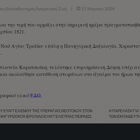
που
,
Εκπαιδευτήρια
,
Λατρευτική Ζωή
|
25 Μαρτίου 2024
αι την τιμή που αρμόζει στην σημερινή ημέρα πραγματοποιήθη
τίου 1821.
ό Ναό Αγίας Τριάδος εψάλη η Πανηγυρική Δοξολογία, Χοροστ
.
πλατεία Καραϊσκάκη, τελέστηκε επιμνημόσυνη Δέηση υπέρ ανα
 και ακολούθησε κατάθεση στεφάνων στο άγαλμα του ήρωα τ
γραφικό υλικό
ΕΔΩ
.
ΟΥ ΕΥΑΓΓΕΛΙΣΜΟΎ ΤΗΣ ΥΠΕΡΑΓΊΑΣ ΘΕΟΤΌΚΟΥ ΣΤΟΝ
Η ΠΑΡΈΛΑΣΗ ΓΙΑ 
ΝΗΓΥΡΊΖΟΝΤΑ ΙΕΡΌ ΝΑΌ ΕΥΑΓΓΕΛΙΣΤΡΊΑΣ ΠΕΙΡΑΙΏΣ.
ΤΩΝ ΕΚΠΑΙΔΕΥΤΗ