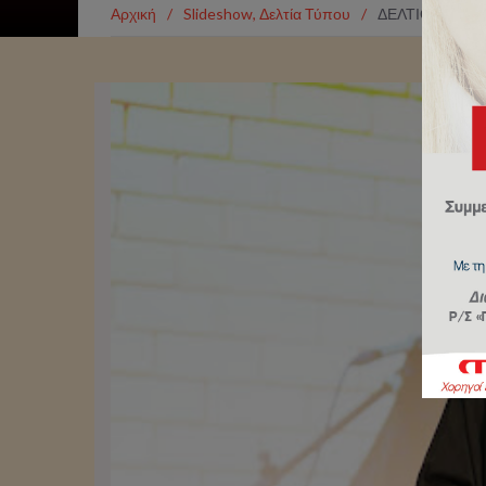
Αρχική
/
Slideshow
,
Δελτία Τύπου
/
ΔΕΛΤΙΟ ΤΥΠΟΥ: 