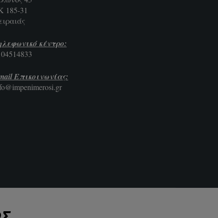
Κ 185-31
ειραιάς
ηλεφωνικό κέντρο:
104514833
mail Επικοινωνίας:
nfo@impenimerosi.gr