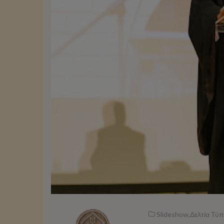
Slideshow
,
Δελτία Τύ