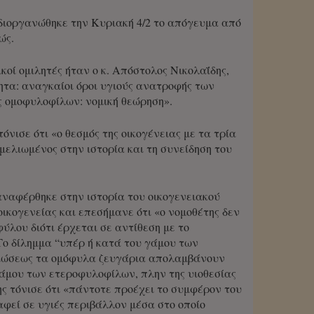
 διοργανώθηκε την Κυριακή 4/2 το απόγευμα από
ώς.
κοί ομιλητές ήταν ο κ. Απόστολος Νικολαΐδης,
τα: αναγκαίοι όροι υγιούς ανατροφής των
 ομοφυλοφίλων: νομική θεώρηση».
όνισε ότι «ο θεσμός της οικογένειας με τα τρία
εμελιωμένος στην ιστορία και τη συνείδηση του
αναφέρθηκε στην ιστορία του οικογενειακού
ικογενείας και επεσήμανε ότι «ο νομοθέτης δεν
ύλου διότι έρχεται σε αντίθεση με το
 Το δίλημμα “υπέρ ή κατά του γάμου των
μβιώσεως τα ομόφυλα ζευγάρια απολαμβάνουν
άμου των ετεροφυλοφίλων, πλην της υιοθεσίας
ης τόνισε ότι «πάντοτε προέχει το συμφέρον του
ραφεί σε υγιές περιβάλλον μέσα στο οποίο