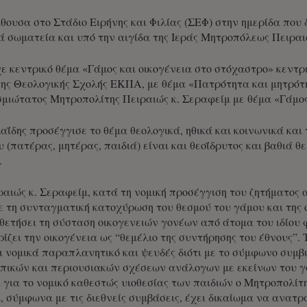
θουσα στο Στάδιο Ειρήνης και Φιλίας (ΣΕΦ) στην ημερίδα που
ά σωματεία και υπό την αιγίδα της Ιεράς Μητροπόλεως Πειραι
ε κεντρικό θέμα «Γάμος και οικογένεια στο στόχαστρο» κεντρι
της Θεολογικής Σχολής ΕΚΠΑ, με θέμα
«Πατρότητα και μητρότη
σμιώτατος Μητροπολίτης Πειραιώς κ. Σεραφείμ με θέμα
«Γάμος
αΐδης προσέγγισε το θέμα θεολογικά, ηθικά και κοινωνικά και τ
 (πατέρας, μητέρας, παιδιά) είναι και θεοΐδρυτος και βαθιά θ
.
αιώς κ. Σεραφείμ, κατά τη νομική προσέγγιση του ζητήματος 
ε τη συνταγματική κατοχύρωση του θεσμού του γάμου και της ο
θετήσει τη σύσταση οικογενειών γονέων από άτομα του ιδίου φ
ίζει την οικογένεια ως “θεμέλιο της συντήρησης του έθνους”.
ι νομικά παραπλανητικό και ψευδές διότι με το σύμφωνο συ
πικών και περιουσιακών σχέσεων ανάλογων με εκείνων του γ
ά για το νομικό καθεστώς υιοθεσίας των παιδιών ο Μητροπολίτ
ί, σύμφωνα με τις διεθνείς συμβάσεις, έχει δικαίωμα να ανατ