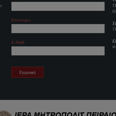
τα
Τ
Π
Επώνυμο:
Τ
2
E
E-Mail:
i