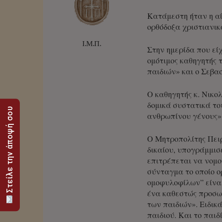
Κατάμεστη ήταν η αί
ορθόδοξα χριστιανικ
Ι.Μ.Π.
Στην ημερίδα που είχ
ομότιμος καθηγητής 
παιδιών»
και ο Σεβα
Ο καθηγητής κ. Νικολ
δομικά συστατικά του
Στείλε την άποψή σου
ανθρωπίνου γένους»
Ο Μητροπολίτης Πειρ
δικαίου, υπογράμμισ
επιτρέπεται να νομο
σύνταγμα το οποίο ορ
ομοφυλοφίλων” είνα
ένα καθεστώς προσω
των παιδιών». Ειδικ
παιδιού. Και το παιδ