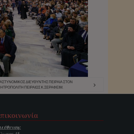
 ΑΣΤΥΝΟΜΙΚΌΣ ΔΙΕΥΘΥΝΤΉΣ ΠΕΙΡΑΙΆ ΣΤΟΝ
ΗΤΡΟΠΟΛΊΤΗ ΠΕΙΡΑΙΏΣ Κ.ΣΕΡΑΦΕΊΜ.
πικοινωνία
ιεύθυνση:
ίλωνος 45