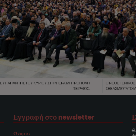
Σ ΥΠΑΠΑΝΤΉΣ ΤΟΥ ΚΥΡΊΟΥ ΣΤΗΝ ΙΕΡΆ ΜΗΤΡΌΠΟΛΗ
Ο ΝΈΟΣ ΓΕΝΙΚΌΣ
ΠΕΙΡΑΙΏΣ.
ΣΕΒΑΣΜΙΏΤΑΤΟ Μ
Εγγραφή στο newsletter
Ε
Δ
Όνομα:
Φ