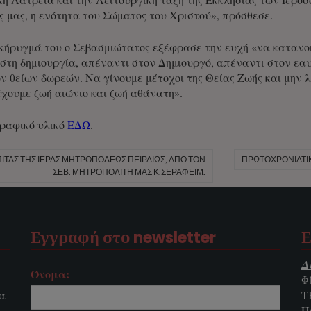
ς μας, η ενότητα του Σώματος του Χριστού», πρόσθεσε.
ήρυγμά του ο Σεβασμιώτατος εξέφρασε την ευχή «να κατανοήσ
στη δημιουργία, απέναντι στον Δημιουργό, απέναντι στον εαυ
ν θείων δωρεών. Να γίνουμε μέτοχοι της Θείας Ζωής και μην 
χουμε ζωή αιώνιο και ζωή αθάνατη».
γραφικό υλικό
ΕΔΩ
.
ΙΤΑΣ ΤΗΣ ΙΕΡΆΣ ΜΗΤΡΟΠΌΛΕΩΣ ΠΕΙΡΑΙΏΣ, ΑΠΌ ΤΟΝ
ΠΡΩΤΟΧΡΟΝΙΆΤΙ
ΣΕΒ. ΜΗΤΡΟΠΟΛΊΤΗ ΜΑΣ Κ.ΣΕΡΑΦΕΊΜ.
Εγγραφή στο newsletter
Ε
Δ
Όνομα:
Φ
τα
Τ
Π