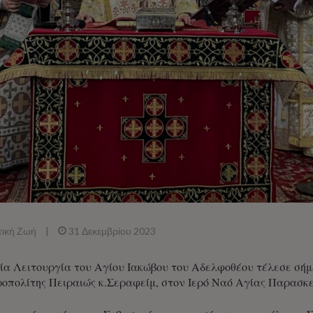
τική Ζωή
|
31 Δεκεμβρίου 2023
α Λειτουργία του Αγίου Ιακώβου του Αδελφοθέου τέλεσε σήμε
οπολίτης Πειραιώς κ.Σεραφείμ, στον Ιερό Ναό Αγίας Παρασκ