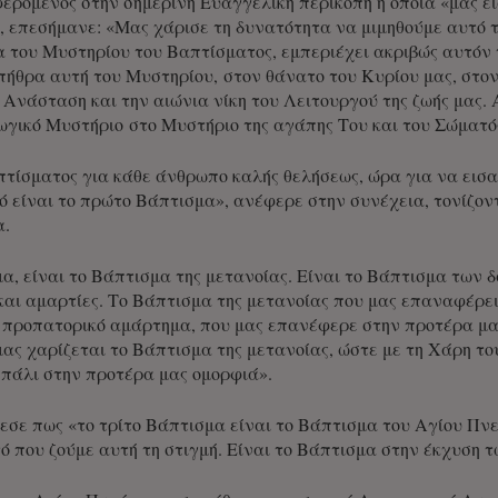
ερόμενος στην σημερινή Ευαγγελική περικοπή η οποία «μας ε
, επεσήμανε: «Μας χάρισε τη δυνατότητα να μιμηθούμε αυτό το
 του Μυστηρίου του Βαπτίσματος, εμπεριέχει ακριβώς αυτόν
πήθρα αυτή του Μυστηρίου, στον θάνατο του Κυρίου μας, στον
 Ανάσταση και την αιώνια νίκη του Λειτουργού της ζωής μας. 
γικό Μυστήριο στο Μυστήριο της αγάπης Του και του Σώματό
πτίσματος για κάθε άνθρωπο καλής θελήσεως, ώρα για να εισα
τό είναι το πρώτο Βάπτισμα», ανέφερε στην συνέχεια, τονίζ
α.
α, είναι το Βάπτισμα της μετανοίας. Είναι το Βάπτισμα των δ
και αμαρτίες. Το Βάπτισμα της μετανοίας που μας επαναφέρει
 προπατορικό αμάρτημα, που μας επανέφερε στην προτέρα μα
ας χαρίζεται το Βάπτισμα της μετανοίας, ώστε με τη Χάρη του
πάλι στην προτέρα μας ομορφιά».
εσε πως «το τρίτο Βάπτισμα είναι το Βάπτισμα του Αγίου Πν
τό που ζούμε αυτή τη στιγμή. Είναι το Βάπτισμα στην έκχυση 