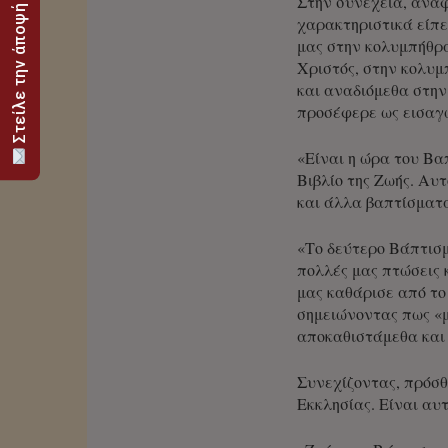
Στείλε την άποψή σου
Στην συνέχεια, αναφ
χαρακτηριστικά είπε
μας στην κολυμπήθρα
Χριστός, στην κολυμ
και αναδιόμεθα στην
προσέφερε ως εισαγω
«Είναι η ώρα του Βα
Βιβλίο της Ζωής. Αυ
και άλλα βαπτίσματ
«Το δεύτερο Βάπτισμ
πολλές μας πτώσεις 
μας καθάρισε από το
σημειώνοντας πως «μ
αποκαθιστάμεθα και 
Συνεχίζοντας, πρόσθ
Εκκλησίας. Είναι αυ