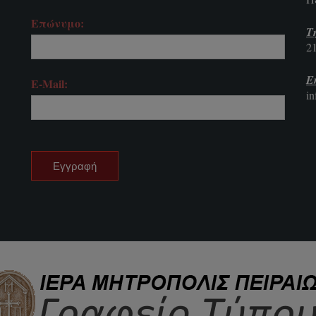
Επώνυμο:
Τ
2
E
E-Mail:
i