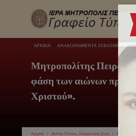
ΑΡΧΙΚΉ
ΑΝΑΚΟΙΝΩΘΈΝΤΑ ΣΕΒΑΣΜΙΩΤΆΤΟΥ
Μητροπολίτης Πειραιώς:
φάση των αιώνων προς τ
Χριστού».
Αρχική
/
Δελτία Τύπου
,
Λατρευτική Ζωή
/
Μητροπολί