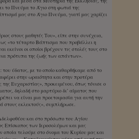
ορά και μέσα στα Μυστήρια της Εκκλησίας, της
ει το Πνεύμα το Άγιο στη φωτιά της
πτισμά μας στο Άγιο Πνεύμα, γιατί μας χαρίζει
ριος στους μαθητές Του», είπε στην συνέχεια,
πως «το τέταρτο Βάπτισμα που προβάλλει η
ναι εκείνοι οι οποίοι βρέχουν τις στολές τους στο
ώνια πρότυπα της ζωής των απάντων».
 του ύδατος, με το οποίο καθαρθήκαμε από το
ναφέρει στην ωραιότητα και στην προτέρα
 της Ευχαριστίας», προκειμένου, όπως τόνισε ο
ατος, δηλαδή στο μαρτύριο δι’ αίματος που
ρέπει να είναι μια προετοιμασία για αυτή την
λλά στους εκλεκτούς», συμπλήρωσε.
Αδελφοθέου και στο πρόσωπο του Αγίου
ος Επίσκοπος των Ιεροσολύμων και μας
ν οποία τελούμε στο όνομα του Κυρίου μας και
σολύμων». «Καταδεικνύεται μέσα από αυτή την