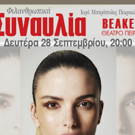
ΜΗΝΎΜΑΤΑ ΣΕΒΑΣΜΙΩΤΆΤΟΥ
ΔΕΛΤΊΑ ΤΎΠΟΥ
ΕΚΔΗΛΏ
 «Η Εκκλησία πάντοτε θα πορεύ
η Βασιλεία του Κυρίου μας και
της Πειραιώς: «Η Εκκλησία πάντοτε θα πορεύεται στην ιστορική φάση τω