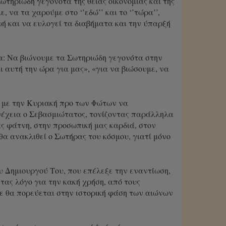
τηριώδη γεγονότα της θείας οικονομίας και της
 να τα χαρούμε στο ‘’εδώ’’ και το ‘’τώρα’’,
ζωή και να ευλογεί τα διαβήματα και την ύπαρξή
ία: Να βιώνουμε τα Σωτηριώδη γεγονότα στην
 αυτή την ώρα για μας», «για να βιώσουμε, να
 με την Κυριακή προ των Φώτων να
νέχεια ο Σεβασμιώτατος, τονίζοντας παράλληλα
ς φάτνη, στην προσωπική μας καρδιά, στον
θα ανακλιθεί ο Σωτήρας του κόσμου, γιατί μόνο
ου Δημιουργού Του, που επέλεξε την εναντίωση,
τας λόγο για την κακή χρήση, από τους
τε θα πορεύεται στην ιστορική φάση των αιώνων