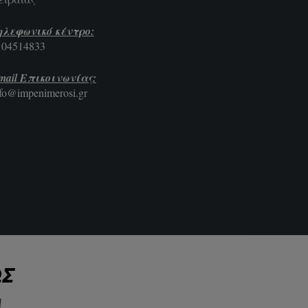
ηλεφωνικό κέντρο:
104514833
mail Επικοινωνίας:
nfo@impenimerosi.gr