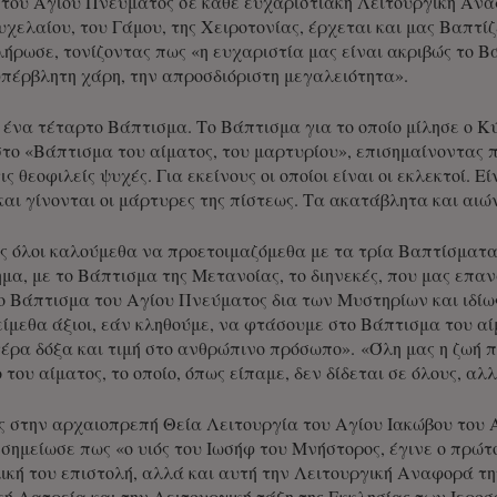
του Αγίου Πνεύματος σε κάθε ευχαριστιακή Λειτουργική Αναφ
υχελαίου, του Γάμου, της Χειροτονίας, έρχεται και μας Βαπτίζ
ήρωσε, τονίζοντας πως «η ευχαριστία μας είναι ακριβώς το Βά
υπέρβλητη χάρη, την απροσδιόριστη μεγαλειότητα».
ι ένα τέταρτο Βάπτισμα. Το Βάπτισμα για το οποίο μίλησε ο Κύ
ο «Βάπτισμα του αίματος, του μαρτυρίου», επισημαίνοντας 
ις θεοφιλείς ψυχές. Για εκείνους οι οποίοι είναι οι εκλεκτοί. Εί
και γίνονται οι μάρτυρες της πίστεως. Τα ακατάβλητα και αι
ίς όλοι καλούμεθα να προετοιμαζόμεθα με τα τρία Βαπτίσματα:
α, με το Βάπτισμα της Μετανοίας, το διηνεκές, που μας επα
το Βάπτισμα του Αγίου Πνεύματος δια των Μυστηρίων και ιδίως
ίμεθα άξιοι, εάν κληθούμε, να φτάσουμε στο Βάπτισμα του αίμ
έρα δόξα και τιμή στο ανθρώπινο πρόσωπο». «Όλη μας η ζωή π
 του αίματος, το οποίο, όπως είπαμε, δεν δίδεται σε όλους, α
 στην αρχαιοπρεπή Θεία Λειτουργία του Αγίου Ιακώβου του 
σημείωσε πως «ο υιός του Ιωσήφ του Μνήστορος, έγινε ο πρώτ
κή του επιστολή, αλλά και αυτή την Λειτουργική Αναφορά τη
κή Λατρεία και την Λειτουργική τάξη της Εκκλησίας των Ιερο