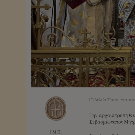
Δελτία Τύπου
,
Λατρευ
Την αρχαιοπρεπή Θεί
Σεβασμιώτατος Μητρ
Ι.Μ.Π.