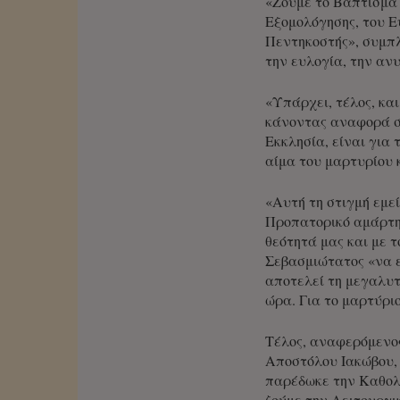
«Ζούμε το Βάπτισμα 
Εξομολόγησης, του Ε
Πεντηκοστής», συμπλ
την ευλογία, την αν
«Υπάρχει, τέλος, κα
κάνοντας αναφορά στ
Εκκλησία, είναι για τ
αίμα του μαρτυρίου 
«Αυτή τη στιγμή εμε
Προπατορικό αμάρτημ
θεότητά μας και με 
Σεβασμιώτατος «να ε
αποτελεί τη μεγαλυτ
ώρα. Για το μαρτύριο
Τέλος, αναφερόμενος
Αποστόλου Ιακώβου, 
παρέδωκε την Καθολι
ζούμε την Λειτουργι