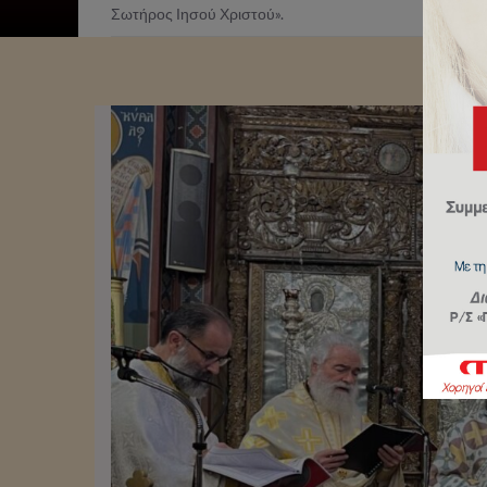
Σωτήρος Ιησού Χριστού».