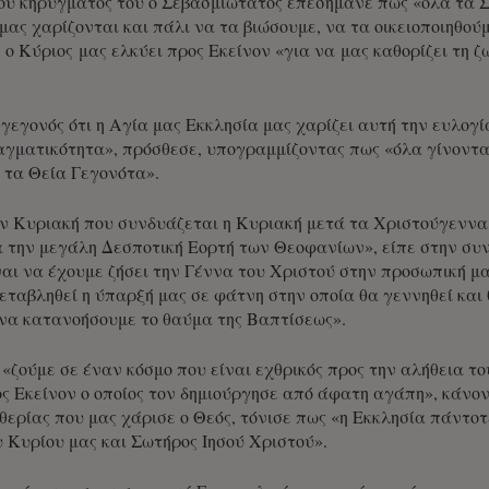
ου κηρύγματός του ο Σεβασμιώτατος επεσήμανε πως «όλα τα Σω
ας χαρίζονται και πάλι να τα βιώσουμε, να τα οικειοποιηθούμε,
 ο Κύριος μας ελκύει προς Εκείνον «για να μας καθορίζει τη 
γεγονός ότι η Αγία μας Εκκλησία μας χαρίζει αυτή την ευλογ
ραγματικότητα», πρόσθεσε, υπογραμμίζοντας πως «όλα γίνονται
 τα Θεία Γεγονότα».
ν Κυριακή που συνδυάζεται η Κυριακή μετά τα Χριστούγεννα
 την μεγάλη Δεσποτική Εορτή των Θεοφανίων», είπε στην συ
αι να έχουμε ζήσει την Γέννα του Χριστού στην προσωπική μα
μεταβληθεί η ύπαρξή μας σε φάτνη στην οποία θα γεννηθεί και 
να κατανοήσουμε το θαύμα της Βαπτίσεως».
«ζούμε σε έναν κόσμο που είναι εχθρικός προς την αλήθεια τ
ς Εκείνον ο οποίος τον δημιούργησε από άφατη αγάπη», κάνον
θερίας που μας χάρισε ο Θεός, τόνισε πως «η Εκκλησία πάντο
υ Κυρίου μας και Σωτήρος Ιησού Χριστού».