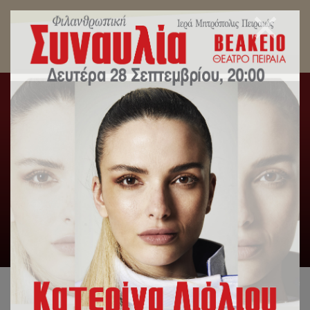
Αποστολή 15 τόνων ανθρωπιστικής βοήθειας από
την Ιερά Μητρόπολη Πειραιώς για τους
σεισμόπληκτους σε Συρία και Τουρκία.
Αρχική
/
Δελτία Τύπου
/
Αποστολή 15 τόνων
ανθρωπιστικής βοήθειας από την Ιερά Μητρόπολη Πειραιώς