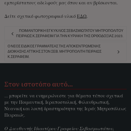
εμπερίστατους αδελφούς μας όπου και αν βρίσκονται.
Δείτε σχετικό φωτογραφικό υλικό
ΕΔΩ
.
ΠΟΙΜΑΝΤΟΡΙΚΉ ΕΓΚΎΚΛΙΟΣ ΣΕΒΑΣΜΙΩΤΆΤΟΥ ΜΗΤΡΟΠΟΛΊΤΟΥ
ΠΕΙΡΑΙΏΣ Κ.ΣΕΡΑΦΕΊΜ ΓΙΑ ΤΗΝ ΚΥΡΙΑΚΉ ΤΗΣ ΟΡΘΟΔΟΞΊΑΣ 2023.
Ο ΝΈΟΣ ΕΙΔΙΚΌΣ ΓΡΑΜΜΑΤΈΑΣ ΤΗΣ ΑΠΟΚΕΝΤΡΩΜΈΝΗΣ
ΔΙΟΊΚΗΣΗΣ ΑΤΤΙΚΉΣ ΣΤΟΝ ΣΕΒ. ΜΗΤΡΟΠΟΛΊΤΗ ΠΕΙΡΑΙΏΣ
Κ.ΣΕΡΑΦΕΊΜ.
Στον ιστοτόπο αυτό…
... μπορείτε να ενημερώνεστε για θέματα τύπου σχετικά
με την Ποιμαντική, Ιεραποστολική, Φιλανθρωπική,
Νεανική και λοιπή δραστηριότητα της Ιεράς Μητροπόλεως
Πειραιώς.
Ο Διευθυντής Ιδιαιτέρου Γραφείου Σεβασμιωτάτου,