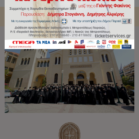
Ιερά Μητρόπολη Πειραιώς.