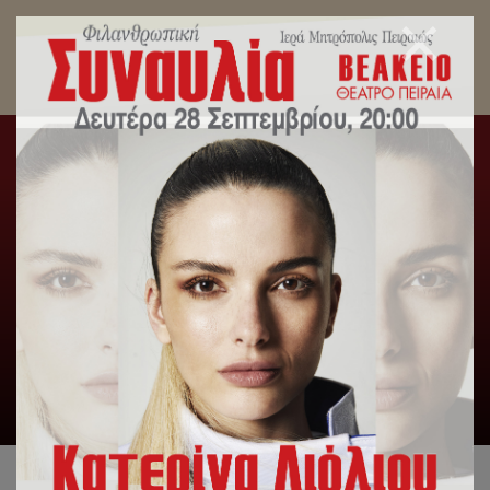
Συνέδριο – Ιερατική Σύναξη στην Ιερά
Μητρόπολη Πειραιώς.
Αρχική
/
Δελτία Τύπου
/
Συνέδριο – Ιερατική Σύναξη στην