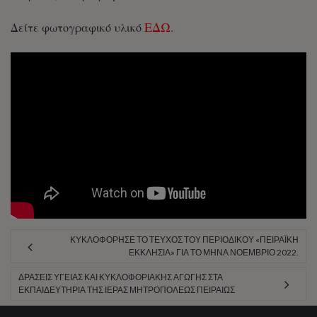
ΕΔΩ
Δείτε φωτογραφικό υλικό
.
ΚΥΚΛΟΦΌΡΗΣΕ ΤΟ ΤΕΎΧΟΣ ΤΟΥ ΠΕΡΙΟΔΙΚΟΎ «ΠΕΙΡΑΪΚΉ
ΕΚΚΛΗΣΊΑ» ΓΙΑ ΤΟ ΜΉΝΑ ΝΟΈΜΒΡΙΟ 2022.
ΔΡΆΣΕΙΣ ΥΓΕΊΑΣ ΚΑΙ ΚΥΚΛΟΦΟΡΙΑΚΉΣ ΑΓΩΓΉΣ ΣΤΑ
ΕΚΠΑΙΔΕΥΤΉΡΙΑ ΤΗΣ ΙΕΡΆΣ ΜΗΤΡΟΠΌΛΕΩΣ ΠΕΙΡΑΙΏΣ