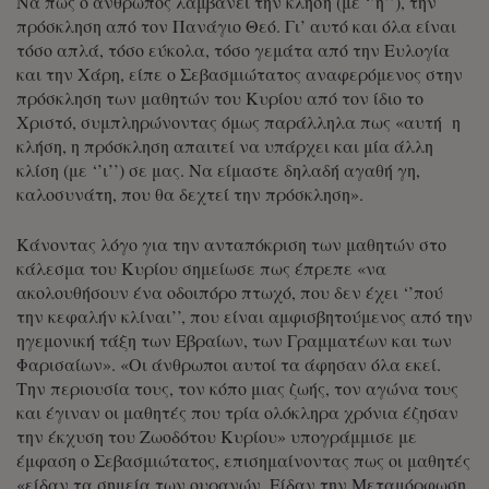
Να πως ο άνθρωπος λαμβάνει την κλήση (με ‘’η’’), την
πρόσκληση από τον Πανάγιο Θεό. Γι’ αυτό και όλα είναι
τόσο απλά, τόσο εύκολα, τόσο γεμάτα από την Ευλογία
και την Χάρη, είπε ο Σεβασμιώτατος αναφερόμενος στην
πρόσκληση των μαθητών του Κυρίου από τον ίδιο το
Χριστό, συμπληρώνοντας όμως παράλληλα πως «αυτή η
κλήση, η πρόσκληση απαιτεί να υπάρχει και μία άλλη
κλίση (με ‘’ι’’) σε μας. Να είμαστε δηλαδή αγαθή γη,
καλοσυνάτη, που θα δεχτεί την πρόσκληση».
Κάνοντας λόγο για την ανταπόκριση των μαθητών στο
κάλεσμα του Κυρίου σημείωσε πως έπρεπε «να
ακολουθήσουν ένα οδοιπόρο πτωχό, που δεν έχει ‘’πού
την κεφαλήν κλίναι’’, που είναι αμφισβητούμενος από την
ηγεμονική τάξη των Εβραίων, των Γραμματέων και των
Φαρισαίων». «Οι άνθρωποι αυτοί τα άφησαν όλα εκεί.
Την περιουσία τους, τον κόπο μιας ζωής, τον αγώνα τους
και έγιναν οι μαθητές που τρία ολόκληρα χρόνια έζησαν
την έκχυση του Ζωοδότου Κυρίου» υπογράμμισε με
έμφαση ο Σεβασμιώτατος, επισημαίνοντας πως οι μαθητές
«είδαν τα σημεία των ουρανών. Είδαν την Μεταμόρφωση,