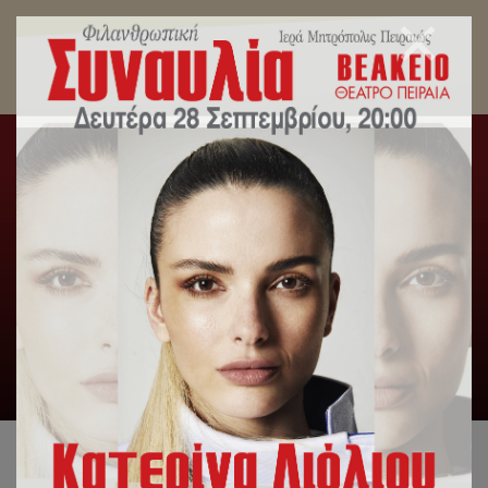
Μητροπολίτης Πειραιώς: «Η πρόσκληση του
Θεού βρήκε το έδαφος της κλίσεως της
Θεοτόκου»
Αρχική
/
Δελτία Τύπου
,
Λατρευτική Ζωή
/
Μητροπολίτης
Πειραιώς: «Η πρόσκληση του Θεού βρήκε το έδαφος της