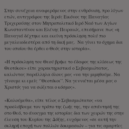
Στην συνέχεια αναφερόμενος στην ενθρόνιση, προ λίγων
ετών, αντιγράφου της Ιεράς Εικόνος της Παναγίας
Τριχερούσης στον Μητροπολιτικό Ιερό Ναό των Αγίων
Κωνσταντίνου και Ελένης Πειραιώς, επεσήμανε πως «η
Παναγιά δέχτηκε και εκείνη πρόσκληση πολύ πιο
μεγαλειοδεστέρα από τη δική μας. Να γίνει το όχημα δια
του οποίου θα έρθει ο Θεός στην ιστορία».
«Η πρόσκληση του Θεού βρήκε το έδαφος της κλίσεως της
Θεοτόκου» είπε χαρακτηριστικά ο Σεβασμιώτατος,
καλώντας παράλληλα όλους μας «να την μιμηθούμε. Να
γίνουμε κι εμείς ‘’Θεοτόκοι’’. Να γεννιέται μέσα μας ο
Χριστός για να σώζεται ο κόσμος».
«Καλούμεθα», είπε τέλος ο Σεβασμιώτατος «να
προσλάβουμε τον τρόπο της ζωής της, την απάντησή της
στο Θεό, το άνοιγμα της ιστορίας δια των χειρών της στην
έλευση του Κυρίου της Δόξης, ευχόμενος «σε αυτή την
σκληρή εποχή των πολλών δοκιμασιών – για τις αμαρτίες