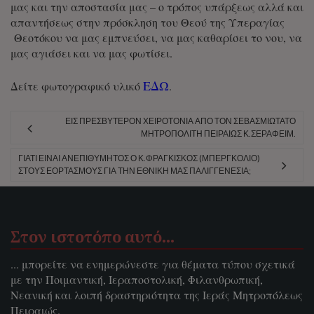
μας και την αποστασία μας – ο τρόπος υπάρξεως αλλά και
απαντήσεως στην πρόσκληση του Θεού της Υπεραγίας
Θεοτόκου να μας εμπνεύσει, να μας καθαρίσει το νου, να
μας αγιάσει και να μας φωτίσει.
ΕΔΩ
Δείτε φωτογραφικό υλικό
.
ΕΙΣ ΠΡΕΣΒΎΤΕΡΟΝ ΧΕΙΡΟΤΟΝΊΑ ΑΠΌ ΤΟΝ ΣΕΒΑΣΜΙΏΤΑΤΟ
ΜΗΤΡΟΠΟΛΊΤΗ ΠΕΙΡΑΙΏΣ Κ.ΣΕΡΑΦΕΊΜ.
ΓΙΑΤΊ ΕΊΝΑΙ ΑΝΕΠΙΘΎΜΗΤΟΣ Ο Κ.ΦΡΑΓΚΊΣΚΟΣ (ΜΠΕΡΓΚΌΛΙΟ)
ΣΤΟΥΣ ΕΟΡΤΑΣΜΟΎΣ ΓΙΑ ΤΗΝ ΕΘΝΙΚΉ ΜΑΣ ΠΑΛΙΓΓΕΝΕΣΊΑ;
Στον ιστοτόπο αυτό…
... μπορείτε να ενημερώνεστε για θέματα τύπου σχετικά
με την Ποιμαντική, Ιεραποστολική, Φιλανθρωπική,
Νεανική και λοιπή δραστηριότητα της Ιεράς Μητροπόλεως
Πειραιώς.