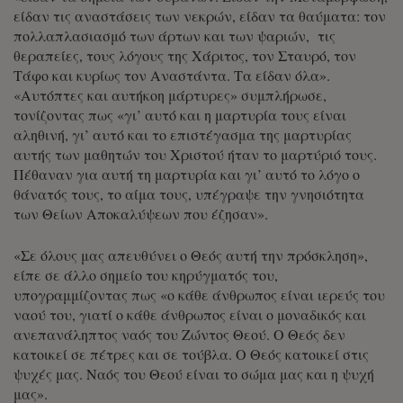
είδαν τις αναστάσεις των νεκρών, είδαν τα θαύματα: τον
πολλαπλασιασμό των άρτων και των ψαριών, τις
θεραπείες, τους λόγους της Χάριτος, τον Σταυρό, τον
Τάφο και κυρίως τον Αναστάντα. Τα είδαν όλα».
«Αυτόπτες και αυτήκοη μάρτυρες» συμπλήρωσε,
τονίζοντας πως «γι’ αυτό και η μαρτυρία τους είναι
αληθινή, γι’ αυτό και το επιστέγασμα της μαρτυρίας
αυτής των μαθητών του Χριστού ήταν το μαρτύριό τους.
Πέθαναν για αυτή τη μαρτυρία και γι’ αυτό το λόγο ο
θάνατός τους, το αίμα τους, υπέγραψε την γνησιότητα
των Θείων Αποκαλύψεων που έζησαν».
«Σε όλους μας απευθύνει ο Θεός αυτή την πρόσκληση»,
είπε σε άλλο σημείο του κηρύγματός του,
υπογραμμίζοντας πως «ο κάθε άνθρωπος είναι ιερεύς του
ναού του, γιατί ο κάθε άνθρωπος είναι ο μοναδικός και
ανεπανάληπτος ναός του Ζώντος Θεού. Ο Θεός δεν
κατοικεί σε πέτρες και σε τούβλα. Ο Θεός κατοικεί στις
ψυχές μας. Ναός του Θεού είναι το σώμα μας και η ψυχή
μας».