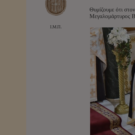
Θυμίζουμε ότι στο
Μεγαλομάρτυρος Β
Ι.Μ.Π.