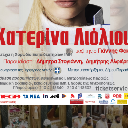
ς των Αγίων Κωνσταντίνου και Ελένης στον Μητροπολιτικό Ναό Πειραιώ