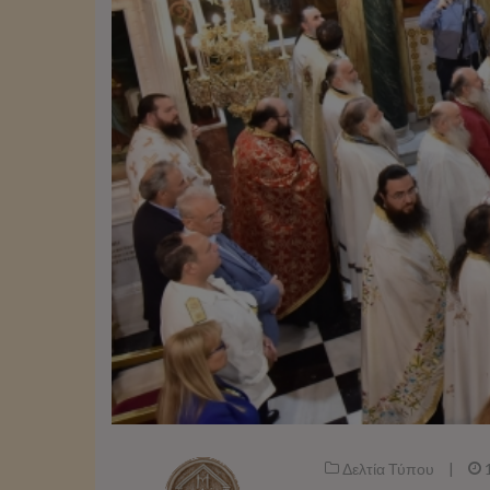
Δελτία Τύπου
|