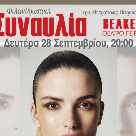
ΜΗΝΎΜΑΤΑ ΣΕΒΑΣΜΙΩΤΆΤΟΥ
ΔΕΛΤΊΑ ΤΎΠΟΥ
ΕΚΔΗΛΏ
νός των Αγίων Κωνσταντίνου κ
ραιώς.