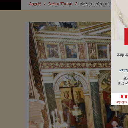
Αρχική
/
Δελτία Τύπου
/
Με λαμπρότητα ο Εσπερινό