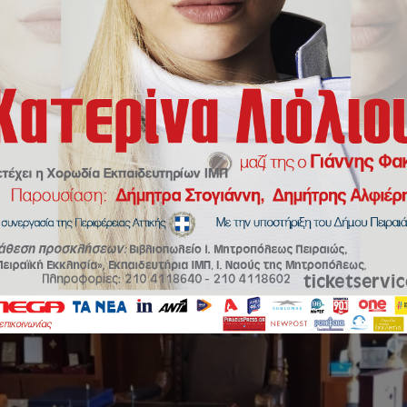
Ευρωβουλευτή κ.Νίκου Παπανδρέου στον Σεβασμιώτατο Μητροπολίτη Π