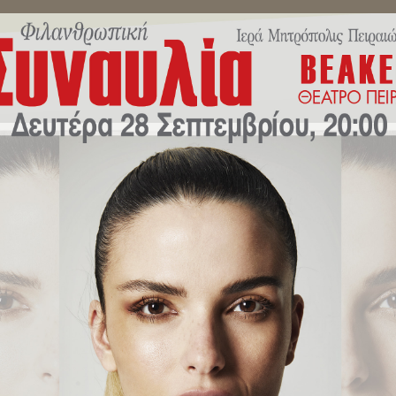
ΜΗΝΎΜΑΤΑ ΣΕΒΑΣΜΙΩΤΆΤΟΥ
ΔΕΛΤΊΑ ΤΎΠΟΥ
ΕΚΔΗΛΏ
υ Ευρωβουλευτή κ.Νίκου Παπα
λίτη Πειραιώς