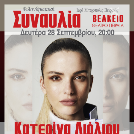
Στους Αγίους Κωνσταντίνο και Ελένη Πειραιώς η
Κάρα του Αγίου Ανδρέα από την Πάτρα.
Αρχική
/
Δελτία Τύπου
/
Στους Αγίους Κωνσταντίνο και