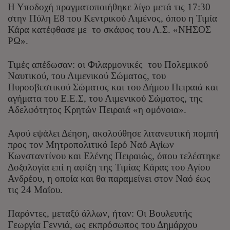
Η Υποδοχή πραγματοποιήθηκε λίγο μετά τις 17:30
στην Πύλη Ε8 του Κεντρικού Λιμένος, όπου η Τιμία
Κάρα κατέφθασε με το σκάφος του Λ.Σ. «ΝΗΣΟΣ
ΡΩ».
Τιμές απέδωσαν: οι Φιλαρμονικές του Πολεμικού
Ναυτικού, του Λιμενικού Σώματος, του
Πυροσβεστικού Σώματος και του Δήμου Πειραιά και
αγήματα του Ε.Ε.Σ, του Λιμενικού Σώματος, της
Αδελφότητος Κρητών Πειραιά «η ομόνοια».
Αφού εψάλει Δέηση, ακολούθησε λιτανευτική πομπή
προς τον Μητροπολιτικό Ιερό Ναό Αγίων
Κωνσταντίνου και Ελένης Πειραιώς, όπου τελέστηκε
Δοξολογία επί η αφίξη της Τιμίας Κάρας του Αγίου
Ανδρέου, η οποία και θα παραμείνει στον Ναό έως
τις 24 Μαΐου.
Παρόντες, μεταξύ άλλων, ήταν: Οι Βουλευτής
Γεωργία Γεννιά, ως εκπρόσωπος του Δημάρχου