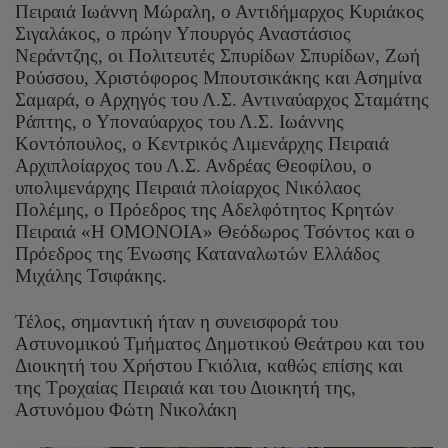
Πειραιά Ιωάννη Μώραλη, ο Αντιδήμαρχος Κυριάκος
Σιγαλάκος, ο πρώην Υπουργός Αναστάσιος
Νεράντζης, οι Πολιτευτές Σπυρίδων Σπυρίδων, Ζωή
Ρούσσου, Χριστόφορος Μπουτσικάκης και Ασημίνα
Σαμαρά, ο Αρχηγός του Λ.Σ. Αντιναύαρχος Σταμάτης
Ράπτης, ο Υποναύαρχος του Λ.Σ. Ιωάννης
Κοντόπουλος, ο Κεντρικός Λιμενάρχης Πειραιά
Αρχιπλοίαρχος του Λ.Σ. Ανδρέας Θεοφίλου, ο
υπολιμενάρχης Πειραιά πλοίαρχος Νικόλαος
Πολέμης, ο Πρόεδρος της Αδελφότητος Κρητών
Πειραιά «Η ΟΜΟΝΟΙΑ» Θεόδωρος Τσόντος και ο
Πρόεδρος της Ένωσης Καταναλωτών Ελλάδος
Μιχάλης Τσιφάκης.
Τέλος, σημαντική ήταν η συνεισφορά του
Αστυνομικού Τμήματος Δημοτικού Θεάτρου και του
Διοικητή του Χρήστου Γκιόλια, καθώς επίσης και
της Τροχαίας Πειραιά και του Διοικητή της,
Αστυνόμου Φώτη Νικολάκη