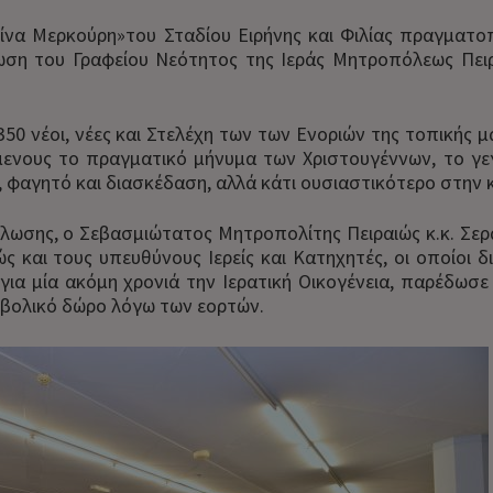
ίνα Μερκούρη»του Σταδίου Ειρήνης και Φιλίας πραγματο
ση του Γραφείου Νεότητος της Ιεράς Μητροπόλεως Πειρα
350 νέοι, νέες και Στελέχη των των Ενοριών της τοπική
ενους το πραγματικό μήνυμα των Χριστουγέννων, το γεγ
 φαγητό και διασκέδαση, αλλά κάτι ουσιαστικότερο στην 
λωσης, ο Σεβασμιώτατος Μητροπολίτης Πειραιώς κ.κ. Σερ
ς και τους υπευθύνους Ιερείς και Κατηχητές, οι οποίοι 
για μία ακόμη χρονιά την Ιερατική Οικογένεια, παρέδωσε 
μβολικό δώρο λόγω των εορτών.