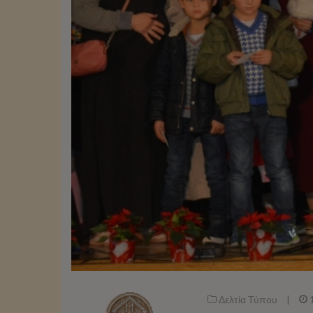
Δελτία Τύπου
|