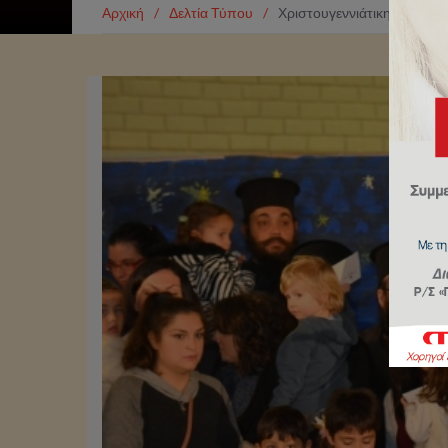
Αρχική
/
Δελτία Τύπου
/
Χριστουγεννιάτικη Εκδήλω