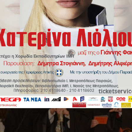
ση από το Γραφείο Νεότητος της Ιεράς Μητροπόλεως Πειραιώς