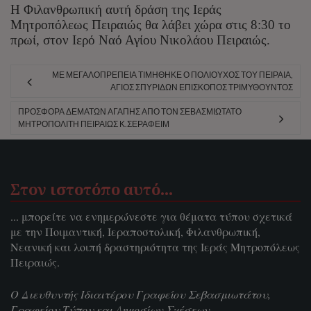
Η Φιλανθρωπική αυτή δράση της Ιεράς
Μητροπόλεως Πειραιώς θα λάβει χώρα στις 8:30 το
πρωί, στον Ιερό Ναό Αγίου Νικολάου Πειραιώς.
ΜΕ ΜΕΓΑΛΟΠΡΈΠΕΙΑ ΤΙΜΉΘΗΚΕ Ο ΠΟΛΙΟΎΧΟΣ ΤΟΥ ΠΕΙΡΑΙΆ,
ΆΓΙΟΣ ΣΠΥΡΊΔΩΝ ΕΠΊΣΚΟΠΟΣ ΤΡΙΜΥΘΟΎΝΤΟΣ
ΠΡΟΣΦΟΡΆ ΔΕΜΆΤΩΝ ΑΓΆΠΗΣ ΑΠΌ ΤΟΝ ΣΕΒΑΣΜΙΏΤΑΤΟ
ΜΗΤΡΟΠΟΛΊΤΗ ΠΕΙΡΑΙΏΣ Κ.ΣΕΡΑΦΕΊΜ
Στον ιστοτόπο αυτό…
... μπορείτε να ενημερώνεστε για θέματα τύπου σχετικά
με την Ποιμαντική, Ιεραποστολική, Φιλανθρωπική,
Νεανική και λοιπή δραστηριότητα της Ιεράς Μητροπόλεως
Πειραιώς.
Ο Διευθυντής Ιδιαιτέρου Γραφείου Σεβασμιωτάτου,
Γραφείου Τύπου και Δημοσίων Σχέσεων