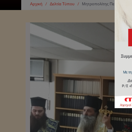
Αρχική
/
Δελτία Τύπου
/
Μητροπολίτης Πειραιώς: «Μι