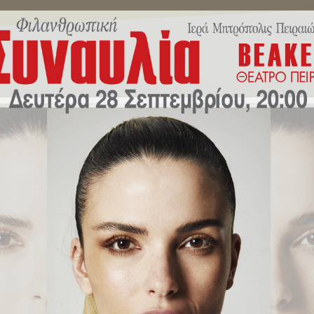
ΜΗΝΎΜΑΤΑ ΣΕΒΑΣΜΙΩΤΆΤΟΥ
ΔΕΛΤΊΑ ΤΎΠΟΥ
ΕΚΔΗΛΏ
 «Μιμείστε τον Πανάγιον Θεόν, 
πιστότητος και Αγάπης»