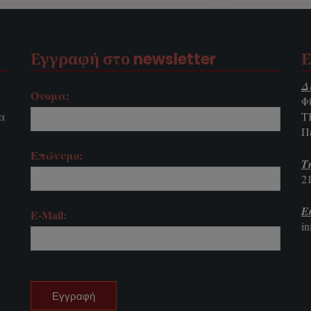
Εγγραφή στο newsletter
Ε
Δ
Όνομα:
Φ
τα
Τ
Π
Επώνυμο:
Τ
2
E
E-Mail:
i