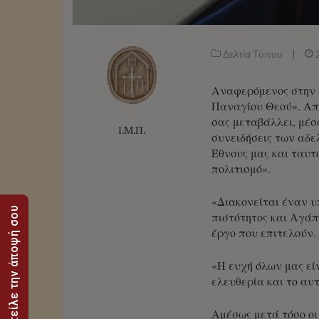
Δελτία Τύπου
|
Αναφερόμενος στην έ
Παναγίου Θεού». Απε
σας μεταβάλλει, μέσ
Ι.Μ.Π.
συνειδήσεις των αδε
Έθνους μας και ταυτ
πολιτισμό».
«Διακονείται έναν υ
Στείλε την άποψή σου
πιστότητος και Αγά
έργο που επιτελούν.
«Η ευχή όλων μας εί
ελευθερία και το αυ
Αμέσως μετά τόσο οι