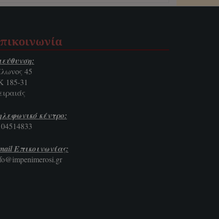
πικοινωνία
ιεύθυνση:
ίλωνος 45
Κ 185-31
ειραιάς
ηλεφωνικό κέντρο:
104514833
mail Επικοινωνίας:
nfo@impenimerosi.gr