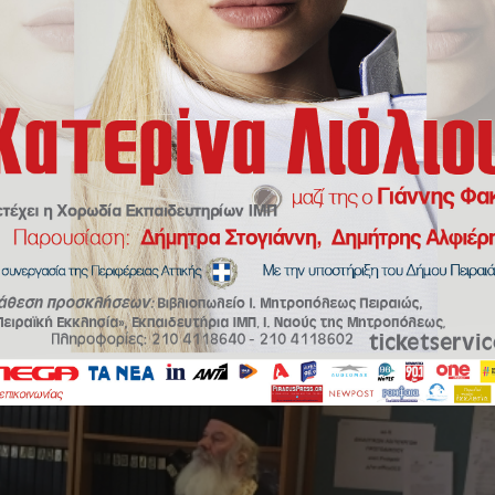
μείστε τον Πανάγιον Θεόν, ο οποίος είναι Θεός Δικαιοσύνης, αληθείας, 