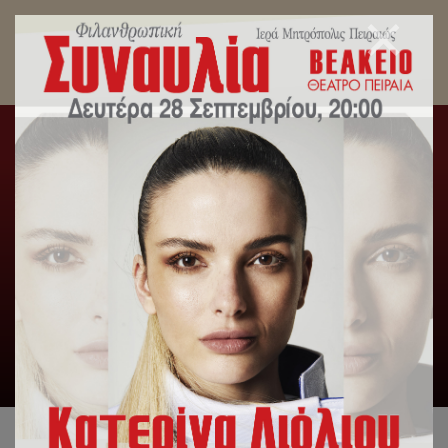
Εγκαίνια πολυδύναμου κοινωνικού ιατρείου από
την Ιερά Μητρόπολη Πειραιώς
Αρχική
/
Δελτία Τύπου
/
Εγκαίνια πολυδύναμου