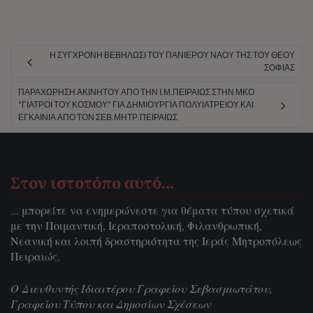
Ἡ ΣΎΓΧΡΟΝΗ ΒΕΒΉΛΩΣΙ ΤΟΥ͂ ΠΑΝΙΈΡΟΥ ΝΑΟΥ͂ ΤΗ͂Σ ΤΟΥ͂ ΘΕΟΥ͂
ΣΟΦΊΑΣ
ΠΑΡΑΧΏΡΗΣΗ ΑΚΙΝΉΤΟΥ ΑΠΌ ΤΗΝ Ι.Μ.ΠΕΙΡΑΙΏΣ ΣΤΗΝ ΜΚΟ
“ΓΙΑΤΡΟΊ ΤΟΥ ΚΌΣΜΟΥ” ΓΙΑ ΔΗΜΙΟΥΡΓΊΑ ΠΟΛΥΙΑΤΡΕΊΟΥ ΚΑΙ
ΕΓΚΑΊΝΙΑ ΑΠΌ ΤΟΝ ΣΕΒ.ΜΗΤΡ.ΠΕΙΡΑΙΏΣ
Στον ιστοτόπο αυτό…
... μπορείτε να ενημερώνεστε για θέματα τύπου σχετικά
με την Ποιμαντική, Ιεραποστολική, Φιλανθρωπική,
Νεανική και λοιπή δραστηριότητα της Ιεράς Μητροπόλεως
Πειραιώς.
Ο Διευθυντής Ιδιαιτέρου Γραφείου Σεβασμιωτάτου,
Γραφείου Τύπου και Δημοσίων Σχέσεων