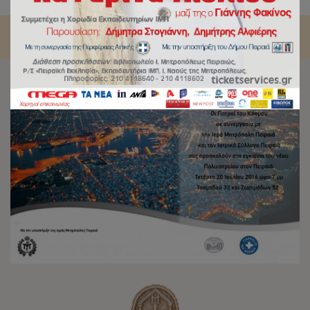
κοινωνικού ιατρείου από την Ιερά Μητρόπολη Πειραιώς