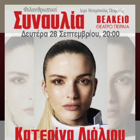
Μητροπολίτης Πειραιώς: «Η Εκκλησία κάνει
καθημερινά πράξη το μήνυμα του Χριστού, που
είναι μήνυμα αγάπης, και κοινωνίας»
Αρχική
/
Δελτία Τύπου
/
Μητροπολίτης Πειραιώς: «Η
Εκκλησία κάνει καθημερινά πράξη το μήνυμα του Χριστού, που