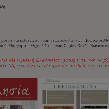
ίδη
α βρείτε και κείμενα ποικίλης θεματολογίας των: Πρωτοπρεσ
ου Φ. Μαργαρίτη, Μιχαήλ Ντόμενου, Σοφίας Χατζή, Κωνσταντ
ικό «Πειραϊκή Εκκλησία» μπορείτε να το βρ
ράς Μητροπόλεως Πειραιώς, καθώς και σε κ