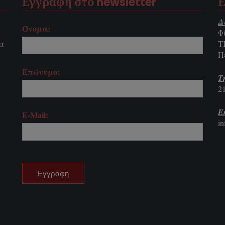
Εγγραφή στο newsletter
Ε
Δ
Όνομα:
Φ
τα
Τ
Π
Επώνυμο:
Τ
2
E
E-Mail:
i