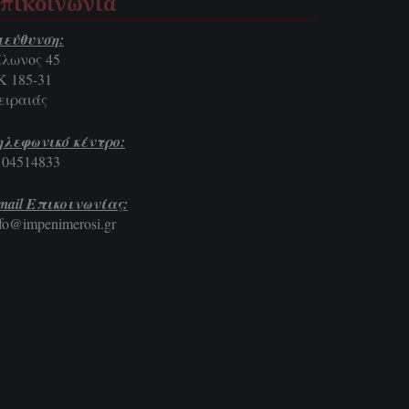
πικοινωνία
ιεύθυνση:
ίλωνος 45
Κ 185-31
ειραιάς
ηλεφωνικό κέντρο:
104514833
mail Επικοινωνίας:
nfo@impenimerosi.gr