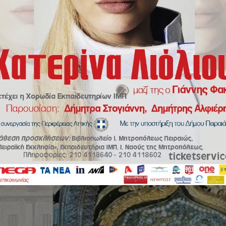
Κυκλοφόρησε το τεύχος του περιοδικού «Πειραϊκή Εκκλησία» για τους 