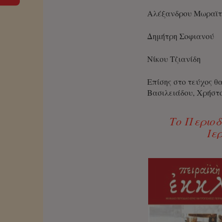
Αλέξανδρου Μωραϊτ
Δημήτρη Σοφιανού
Νίκου Τζιανίδη
Επίσης στο τεύχος θ
Βασιλειάδου, Χρήστ
Το Περιοδ
Ιε