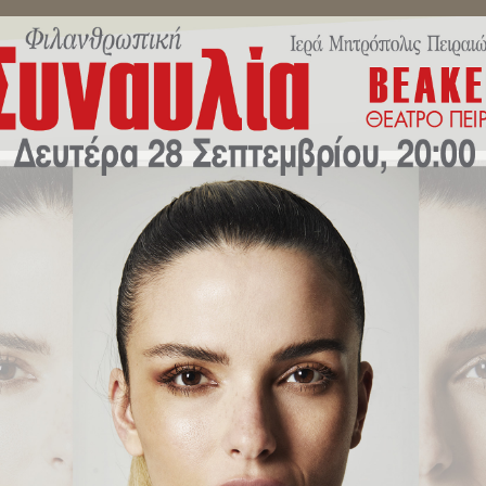
ΜΗΝΎΜΑΤΑ ΣΕΒΑΣΜΙΩΤΆΤΟΥ
ΔΕΛΤΊΑ ΤΎΠΟΥ
ΕΚΔΗΛΏ
του περιοδικού «Πειραϊκή Εκκλ