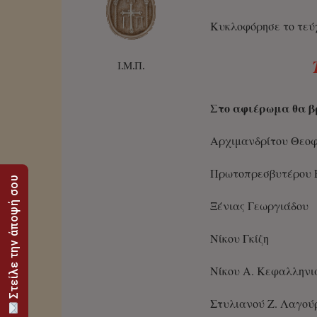
Κυκλοφόρησε το τεύχ
Ι.Μ.Π.
Στο αφιέρωμα θα β
Αρχιμανδρίτου Θεο
Πρωτοπρεσβυτέρου 
Στείλε την άποψή σου
Ξένιας Γεωργιάδου
Νίκου Γκίζη
Νίκου Α. Κεφαλληνι
Στυλιανού Ζ. Λαγού