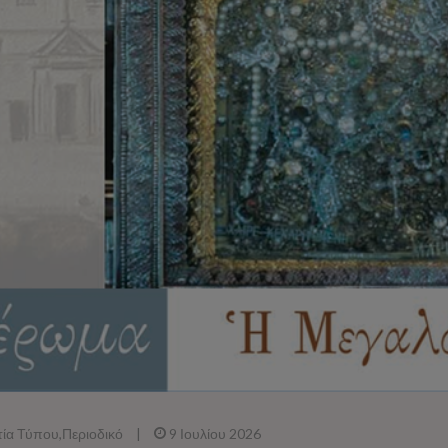
τία Τύπου
,
Περιοδικό
|
9 Ιουλίου 2026