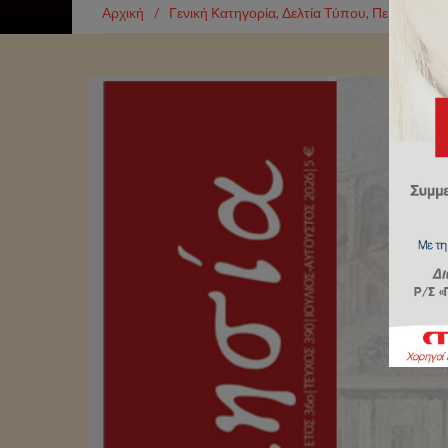
Αρχική
/
Γενική Κατηγορία
,
Δελτία Τύπου
,
Περιοδικό
/