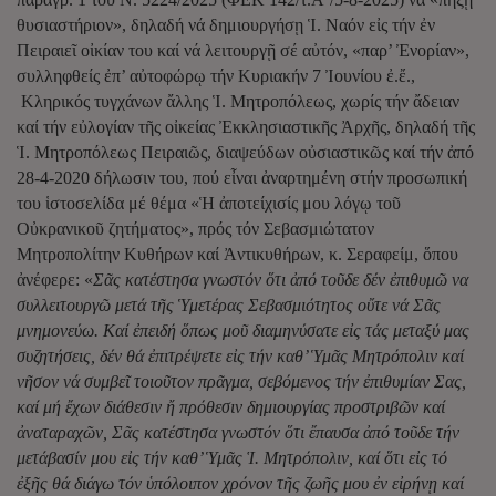
θυσιαστήριον», δηλαδή νά δημιουργήσῃ Ἱ. Ναόν εἰς τήν ἐν
Πειραιεῖ οἰκίαν του καί νά λειτουργῇ σέ αὐτόν, «παρ’ Ἐνορίαν»,
συλληφθείς ἐπ’ αὐτοφώρῳ τήν Κυριακήν 7 Ἰουνίου ἐ.ἔ.,
Κληρικός τυγχάνων ἄλλης Ἱ. Μητροπόλεως, χωρίς τήν ἄδειαν
καί τήν εὐλογίαν τῆς οἰκείας Ἐκκλησιαστικῆς Ἀρχῆς, δηλαδή τῆς
Ἱ. Μητροπόλεως Πειραιῶς, διαψεύδων οὐσιαστικῶς καί τήν ἀπό
28-4-2020 δήλωσιν του, πού εἶναι ἀναρτημένη στήν προσωπική
του ἱστοσελίδα μέ θέμα «Ἡ ἀποτείχισίς μου λόγῳ τοῦ
Οὐκρανικοῦ ζητήματος», πρός τόν Σεβασμιώτατον
Μητροπολίτην Κυθήρων καί Ἀντικυθήρων, κ. Σεραφείμ, ὅπου
ἀνέφερε: «
Σᾶς κατέστησα γνωστόν ὅτι ἀπό τοῦδε δέν ἐπιθυμῶ να
συλλειτουργῶ μετά τῆς Ὑμετέρας Σεβασμιότητος οὔτε νά Σᾶς
μνημονεύω. Καί ἐπειδή ὅπως μοῦ διαμηνύσατε εἰς τάς μεταξύ μας
συζητήσεις, δέν θά ἐπιτρέψετε εἰς τήν καθ’ Ὑμᾶς Μητρόπολιν καί
νῆσον νά συμβεῖ τοιοῦτον πρᾶγμα, σεβόμενος τήν ἐπιθυμίαν Σας,
καί μή ἔχων διάθεσιν ἤ πρόθεσιν δημιουργίας προστριβῶν καί
ἀναταραχῶν, Σᾶς κατέστησα γνωστόν ὅτι ἔπαυσα ἀπό τοῦδε τήν
μετάβασίν μου εἰς τήν καθ’ Ὑμᾶς Ἱ. Μητρόπολιν, καί ὅτι εἰς τό
ἐξῆς θά διάγω τόν ὑπόλοιπον χρόνον τῆς ζωῆς μου ἐν εἰρήνῃ καί