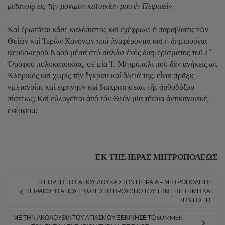
μετανοίᾳ εἰς τήν μόνιμον κατοικίαν μου ἐν Πειραιεῖ
».
Καί ἐρωτᾶται κάθε καλόπιστος καί ἐχέφρων: ἡ παραβίασις τῶν
Θείων καί Ἱερῶν Κανόνων πού ἀναφέρονται καί ἡ δημιουργία
ψευδο-ιεροῦ Ναοῦ μέσα στό σαλόνι ἑνός διαμερίσματος τοῦ Γ΄
Ὀρόφου πολυκατοικίας, σέ μία Ἱ. Μητρόπολι πού δέν ἀνήκεις ὡς
Κληρικός καί χωρίς τήν ἔγκρισι καί ἄδειά της, εἶναι πρᾶξις
«μετανοίας καί εἰρήνης» καί διακρατήσεως τῆς ὀρθοδόξου
πίστεως; Καί εὐλογεῖται ἀπό τόν Θεόν μία τέτοια ἀντικανονική
ἐνέργεια;
ΕΚ ΤΗΣ ΙΕΡΑΣ ΜΗΤΡΟΠΟΛΕΩΣ
Η ΕΟΡΤΉ ΤΟΥ ΑΓΊΟΥ ΛΟΥΚΆ ΣΤΟΝ ΠΕΙΡΑΙΆ – ΜΗΤΡΟΠΟΛΊΤΗΣ
ΠΕΙΡΑΙΏΣ: Ο ΆΓΙΟΣ ΈΝΩΣΕ ΣΤΟ ΠΡΌΣΩΠΌ ΤΟΥ ΤΗΝ ΕΠΙΣΤΉΜΗ ΚΑΙ
ΤΗΝ ΠΊΣΤΗ.
ΜΕ ΤΗΝ ΑΚΟΛΟΥΘΊΑ ΤΟΥ ΑΓΙΑΣΜΟΎ ΞΕΚΊΝΗΣΕ ΤΟ SUMMER