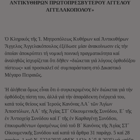
ΑΝΤΙΚΥΘΗΡΩΝ ΠΡΩΤΟΠΡΕΣΒΥΤΕΡΟΥ ΑΓΓΕΛΟΥ
ΑΓΓΕΛΑΚΟΠΟΛΟΥ»
Ὁ Κληρικός τῆς Ἱ. Μητροπόλεως Κυθήρων καί Ἀντικυθήρων
Ἄγγελος Ἀγγελακόπουλος ἐξέδωσε μίαν ἀνακοίνωσιν εἰς τήν
ὁποίαν ἀποκρύπτει τή νομική ποινική πραγματικότητα καί
ἀναληθῶς ἰσχυρίζεται ὅτι δῆθεν «διώκεται γιά λόγους ὀρθοδόξου
πίστεως» καί προσκαλεῖ σέ συμπαράσταση στό Δικαστικό
Μέγαρο Πειραιῶς.
Ἡ ἀλήθεια ὅμως εἶναι ὅτι ὁ συγκεκριμένος δέν διώκεται γιά τήν
ὀρθόδοξη πίστη του, ἀλλά γιά τήν ἀπαράδεκτη ἐνέργειά του,
κατά τούς θείους καί Ἱερούς Κανόνας ΛΑ΄ τῶν Ἁγίων
Ἀποστόλων, ΛΑ΄ τῆς Ἁγίας ΣΤ΄ Οἰκουμενικῆς Συνόδου, Ε΄ τῆς
ἐν Ἀντιοχείᾳ Συνόδου καί Ι΄ τῆς ἐν Καρθαγένῃ Συνόδου,
ἐπικυρωθέντων ὁρισμένως ὑπό τοῦ Β΄ Κανόνος τῆς Ἁγίας ΣΤ΄
Οἰκουμενικῆς Συνόδου καί κατά τά ἄρθρα 31 παράγρ. 5 καί 28
παράγρ. 1 τοῦ Ν. 5224/2025 (ΦΕΚ 142/τ.Α΄/5-8-2025) νά «πήξῃ